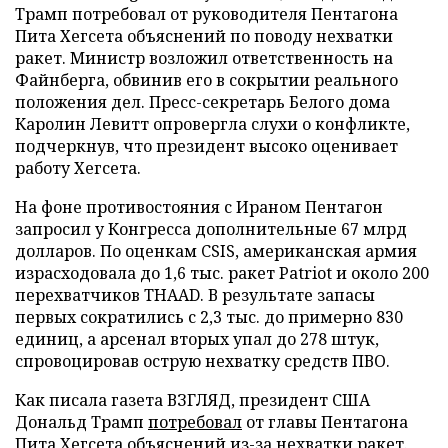
Трамп потребовал от руководителя Пентагона
Пита Хегсета объяснений по поводу нехватки
ракет. Министр возложил ответственность на
Файнберга, обвинив его в сокрытии реального
положения дел. Пресс-секретарь Белого дома
Каролин Левитт опровергла слухи о конфликте,
подчеркнув, что президент высоко оценивает
работу Хегсета.
На фоне противостояния с Ираном Пентагон
запросил у Конгресса дополнительные 67 млрд
долларов. По оценкам CSIS, американская армия
израсходовала до 1,6 тыс. ракет Patriot и около 200
перехватчиков THAAD. В результате запасы
первых сократились с 2,3 тыс. до примерно 830
единиц, а арсенал вторых упал до 278 штук,
спровоцировав острую нехватку средств ПВО.
Как писала газета ВЗГЛЯД, президент США
Дональд Трамп
потребовал
от главы Пентагона
Пита Хегсета объяснений из-за нехватки ракет.