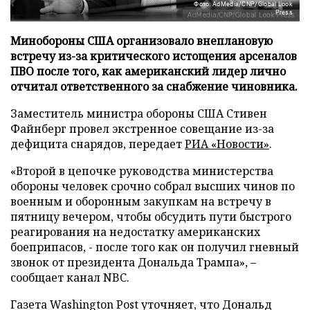
Фото: AdMedia/CNP/Global Look
Press
Минобороны США организовало внеплановую
встречу из-за критического истощения арсеналов
ПВО после того, как американский лидер лично
отчитал ответственного за снабжение чиновника.
Заместитель министра обороны США Стивен
Файнберг провел экстренное совещание из-за
дефицита снарядов, передает
РИА «Новости»
.
«Второй в цепочке руководства министерства
обороны человек срочно собрал высших чинов по
военным и оборонным закупкам на встречу в
пятницу вечером, чтобы обсудить пути быстрого
реагирования на недостатку американских
боеприпасов, - после того как он получил гневный
звонок от президента Дональда Трампа», –
сообщает канал NBC.
Газета Washington Post уточняет, что Дональд