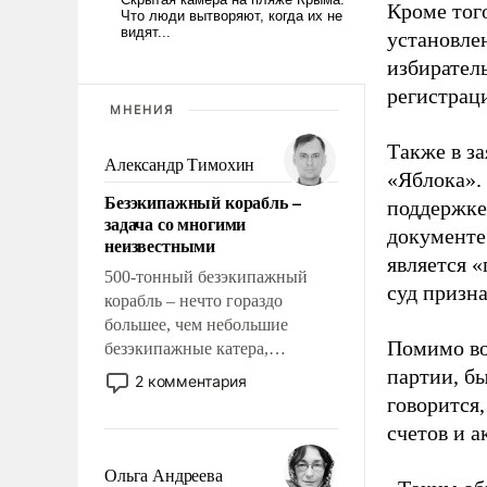
Кроме тог
установле
избиратель
регистрац
МНЕНИЯ
Также в з
Александр Тимохин
«Яблока».
Безэкипажный корабль –
поддержке
задача со многими
документе
неизвестными
является 
500-тонный безэкипажный
суд призн
корабль – нечто гораздо
большее, чем небольшие
Помимо во
безэкипажные катера,
применение которых уже
партии, б
2 комментария
стало обыденностью. Задача по
говорится,
созданию такого корабля очень
счетов и 
сложна и амбициозна. Однако
и ее реализация радикально
Ольга Андреева