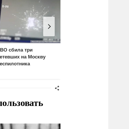
ВО сбила три
Врачи объяснили, как
етевших на Москву
есть мороженое в жару
еспилотника
без вреда для здоровья
пользовать