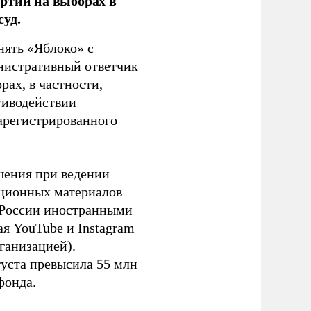
ртии на выборах в
уд.
нять «Яблоко» с
инистративный ответчик
ах, в частности,
тиводействии
зарегистрированного
шения при ведении
ационных материалов
в России иностранными
я YouTube и Instagram
ганизацией).
густа превысила 55 млн
фонда.