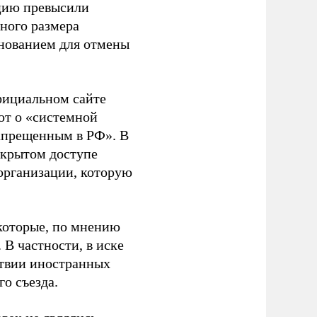
ацию превысили
ного размера
основанием для отмены
фициальном сайте
ют о «системной
апрещенным в РФ». В
ткрытом доступе
организации, которую
которые, по мнению
В частности, в иске
тствии иностранных
о съезда.