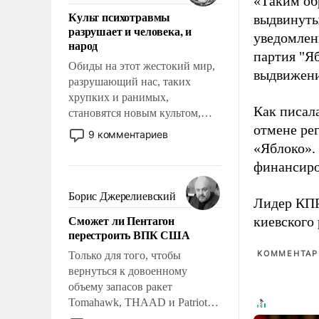
«Таким об
поднимет наши боевые
Культ психотравмы
выдвинуты
возможности.
разрушает и человека, и
уведомлени
народ
партия "Я
Обиды на этот жестокий мир,
выдвижения
разрушающий нас, таких
хрупких и ранимых,
Как писал
становятся новым культом,
отмене ре
постепенно вытесняя и
9 комментариев
отменяя традиционное
«Яблоко».
требование к человеку – быть
финансиро
мужественным и твердым под
ударами судьбы, брать на себя
Борис Джерелиевский
Лидер КП
ответственность, помогать
Сможет ли Пентагон
киевского
слабым, идти вперед и
перестроить ВПК США
адаптироваться.
КОММЕНТАРИ
Только для того, чтобы
вернуться к довоенному
объему запасов ракет
Tomahawk, THAAD и Patriot
США потребуется более трех