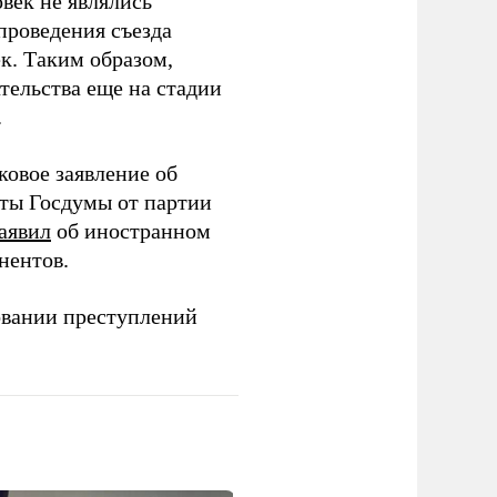
век не являлись
проведения съезда
ек. Таким образом,
тельства еще на стадии
.
ковое заявление об
аты Госдумы от партии
аявил
об иностранном
нентов.
овании преступлений