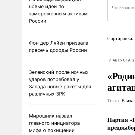
новые идеи по
замороженным активам
России
Сортировка:
Фон дер Ляйен призвала
пресечь доходы России
7 АВГУСТА 2
«Роди
Зеленский после ночных
ударов потребовал у
агита
Запада новые ракеты для
различных ЗРК
Tекст:
Елиза
Мирошник назвал
Партия «Р
главного инициатора
предвыбор
мифа о похищении