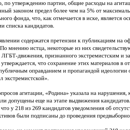
о, по утверждению партии, общие расходы на агит
нный законом предел более чем на 5% от максималь
ного фонда, что, как отмечается в иске, является 
ии списка кандидатов.
аявлении содержатся претензии к публикациям на о
 По мнению истца, некоторые из них свидетельству
 ЛГБТ-движения, признанного экстремистским и з
 утверждается, что сохранение этих материалов в о
«публичным оправданием и пропагандой идеологии 
ал экстремистской».
просов агитации, «Родина» указала на нарушения, 
ыли допущены еще на этапе выдвижения кандидатов. 
 что у 218 из 269 кандидатов уведомления об отсу
активов были подписаны до проведения предвыборног