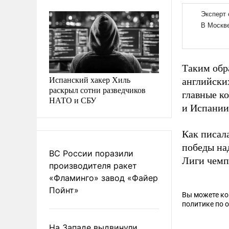
Таким обр
Испанский хакер Хиль
английских
раскрыл сотни разведчиков
главные к
НАТО и СБУ
и Испании
Как писал
победы на
ВС России поразили
Лиги чемп
производителя ракет
«Фламинго» завод «Файер
Пойнт»
Вы можете к
политике по 
На Западе выдвинули