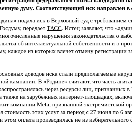
регистрацию федерального списка кандидатов па
венную думу. Соответствующий иск направлен в с
одина» подала иск в Верховный суд с требованием с
 Госдуму, передает
ТАСС
. Истец заявляет, что «адм
многочисленные нарушения законодательства о выбор
ельства об интеллектуальной собственности и о про
му, каждое из которых влечет отмену регистрации 
основных доводов иска стали предполагаемые нару
ной кампании. В «Родине» считают, что часть агит
распространялась через ресурсы лиц, признанных 
 а также на зарубежных интернет-площадках, включа
жит компании Meta, признанной экстремистской ор
 стоимость этих услуг за период с 27 июня по 6 ав
и этом оплата производилась не из избирательного 