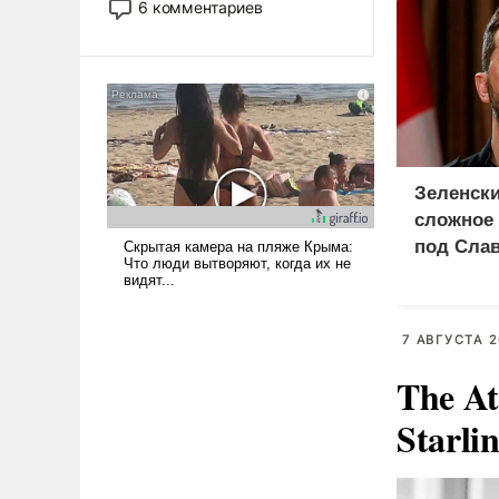
6 комментариев
лет. Даже небольшая война с
Ираном опустошила
американские арсеналы.
Сложившаяся ситуация
означает многолетний период
уязвимости США, например,
перед Китаем.
Зеленски
сложное
под Сла
7 АВГУСТА 2
The At
Starli