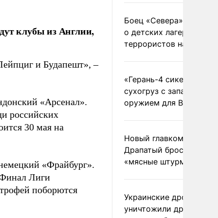
Боец «Севера» рассказ
дут клубы из Англии,
о детских лагерях
террористов на Украин
ейпциг и Будапешт», –
«Герань-4 сикер» пора
сухогруз с западным
ндонский «Арсенал».
оружием для ВСУ
ди российских
оится 30 мая на
Новый главком ВСУ
Драпатый бросил солда
«мясные штурмы»
 немецкий «Фрайбург».
 Финал Лиги
 трофей поборются
Украинские дроны
уничтожили друг друга