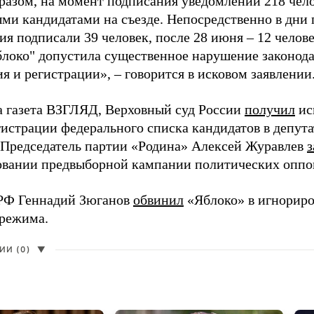
разом, на момент подписания уведомлений 218 чело
ми кандидатами на съезде. Непосредственно в дни 
я подписали 39 человек, после 28 июня – 12 челов
блоко" допустила существенное нарушение законода
 и регистрации», – говорится в исковом заявлении
а газета ВЗГЛЯД, Верховный суд России
получил
ис
гистрации федерального списка кандидатов в депут
 Председатель партии «Родина» Алексей Журавлев
з
вании предвыборной кампании политических оппо
РФ Геннадий Зюганов
обвинил
«Яблоко» в игнорир
 режима.
И (0)
▼