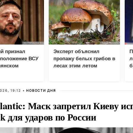
й признал
Эксперт объяснил
П
 положение ВСУ
пропажу белых грибов в
л
вянском
лесах этим летом
б
026, 19:12 •
НОВОСТИ ДНЯ
lantic: Маск запретил Киеву ис
nk для ударов по России