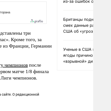
из-за ошибок оператор
Британцы подняли на
смех данные разведки
США об «угрозе России
едставлены три
ас». Кроме того, за
е из Франции, Германии
Ученые в США назвали 
ягоды причиной
«взрывной» диареи
гу чемпионов
после
ервом матче 1/8 финала
 Лиги чемпионов.
 сайте. О редакционной