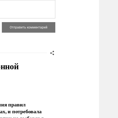
онной
ния правил
ах, и потребовала