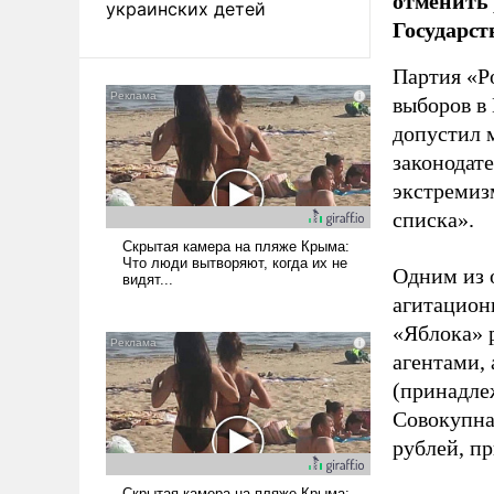
отменить 
украинских детей
Государст
Партия «Р
выборов в
допустил 
законодат
экстремиз
списка».
Одним из 
агитацион
«Яблока» 
агентами,
(принадле
Совокупная
рублей, пр