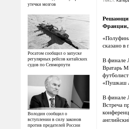
Tекст:
Катер
утечки мозгов
Решающие 
Франции,
«Полуфина
сказано в
Росатом сообщил о запуске
регулярных рейсов китайских
В финале 
судов по Севморпути
Вратарь М
футболист
«Пушкаш А
В финале 
Встреча п
конференц
Володин сообщил о
вступлении в силу законов
английски
против предателей России