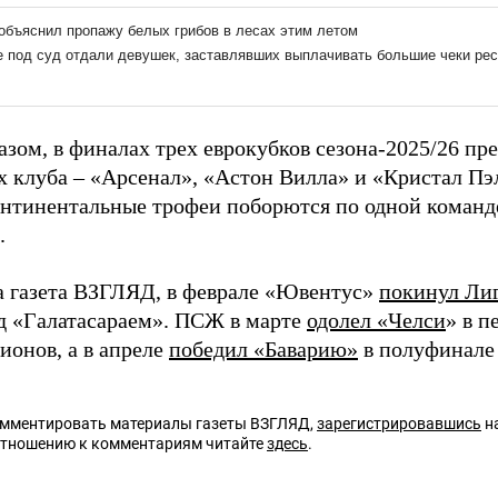
азом, в финалах трех еврокубков сезона-2025/26 пр
 клуба – «Арсенал», «Астон Вилла» и «Кристал Пэл
онтинентальные трофеи поборются по одной команд
.
а газета ВЗГЛЯД, в феврале «Ювентус»
покинул Ли
д «Галатасараем». ПСЖ в марте
одолел «Челси
» в п
ионов, а в апреле
победил «Баварию»
в полуфинале
омментировать материалы газеты ВЗГЛЯД,
зарегистрировавшись
на
отношению к комментариям читайте
здесь
.