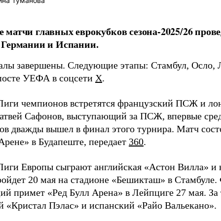
ина Туманова
матчи главных еврокубков сезона-2025/26 прове
 Германии и Испании.
лы завершены. Следующие этапы: Стамбул, Осло, Л
 посте УЕФА в соцсети
Х
.
Лиги чемпионов встретятся французский ПСЖ и ло
атвей Сафонов, выступающий за ПСЖ, впервые сре
ов дважды вышел в финал этого турнира. Матч сост
рене» в Будапеште, передает
360
.
Лиги Европы сыграют английская «Астон Вилла» и
ройдет 20 мая на стадионе «Бешикташ» в Стамбуле.
ий примет «Ред Булл Арена» в Лейпциге 27 мая. За
й «Кристал Пэлас» и испанский «Райо Вальекано».