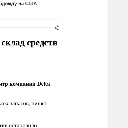
адежду на США
ресурсный голод ВСУ
склад средств
нтр компании Delta
сех запасов, пишет
тия остановило