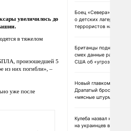
Боец «Севера» рассказ
ксары увеличилось до
о детских лагерях
вашии.
террористов на Украин
ходятся в тяжелом
Британцы подняли на
смех данные разведки
и БПЛА, произошедшей 5
США об «угрозе России
ое из них погибли», –
Новый главком ВСУ
Драпатый бросил солда
ьно уже после
«мясные штурмы»
Кулеба назвал нападени
на украинцев в Польше