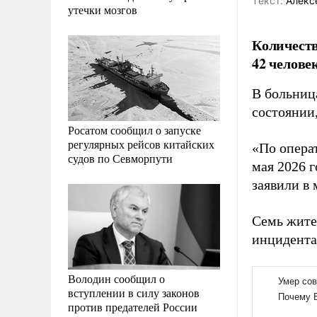
Tекст:
Алекс
утечки мозгов
Количеств
42 челове
В больница
состоянии,
Росатом сообщил о запуске
регулярных рейсов китайских
«По опера
судов по Севморпути
мая 2026 г
заявили в 
Семь жите
инцидента,
Володин сообщил о
вступлении в силу законов
против предателей России