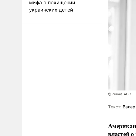
мифа о похищении
украинских детей
@ Zuma/ТАСС
Tекст:
Валер
Американ
властей о