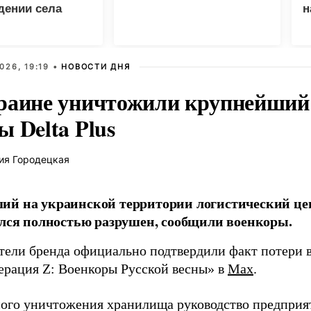
дении села
н
о
026, 19:19 •
НОВОСТИ ДНЯ
раине уничтожили крупнейший 
 Delta Plus
ия Городецкая
й на украинской территории логистический це
ался полностью разрушен, сообщили военкоры.
тели бренда официально подтвердили факт потери в
ерация Z: Военкоры Русской весны» в
Max
.
ного уничтожения хранилища руководство предприя