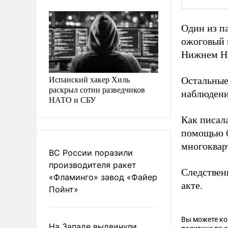
Один из п
ожоговый 
Нижнем Но
Испанский хакер Хиль
Остальные
раскрыл сотни разведчиков
наблюдени
НАТО и СБУ
Как писал
помощью б
многоквар
ВС России поразили
производителя ракет
Следствен
«Фламинго» завод «Файер
акте.
Пойнт»
Вы можете к
На Западе выдвинули