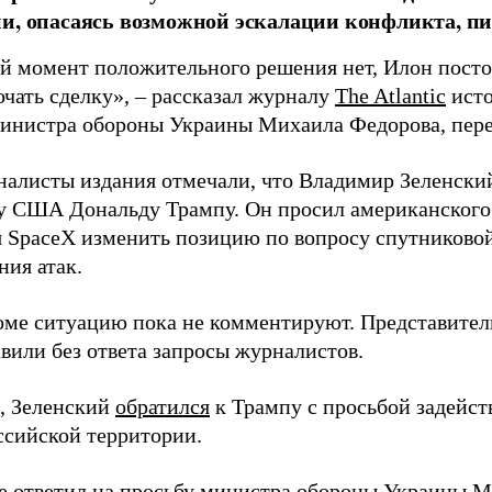
и, опасаясь возможной эскалации конфликта, пиш
й момент положительного решения нет, Илон постоя
ючать сделку», – рассказал журналу
The Atlantic
исто
инистра обороны Украины Михаила Федорова, пер
налисты издания отмечали, что Владимир Зеленски
у США Дональду Трампу. Он просил американского
я SpaceX изменить позицию по вопросу спутниковой
ния атак.
оме ситуацию пока не комментируют. Представите
вили без ответа запросы журналистов.
, Зеленский
обратился
к Трампу с просьбой задейств
ссийской территории.
ее
ответил
на просьбу министра обороны Украины М