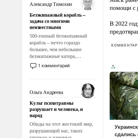
образованных людей. Иногда
Александр Тимохин
помощи с 
казалось, что эти вопросы
Безэкипажный корабль –
решены раз и навсегда, но –
задача со многими
нет, не решены.
В 2022 го
неизвестными
предотвра
500-тонный безэкипажный
корабль – нечто гораздо
КОММЕНТАРИ
большее, чем небольшие
безэкипажные катера,
применение которых уже
1 комментарий
стало обыденностью. Задача по
созданию такого корабля очень
сложна и амбициозна. Однако
и ее реализация радикально
Ольга Андреева
поднимет наши боевые
Культ психотравмы
возможности.
разрушает и человека, и
народ
Обиды на этот жестокий мир,
Украинс
разрушающий нас, таких
сдались 
хрупких и ранимых,