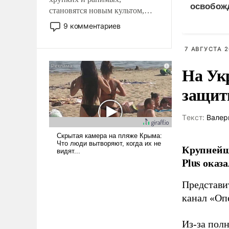
освобож
становятся новым культом,
Анискин
постепенно вытесняя и
9 комментариев
отменяя традиционное
требование к человеку – быть
7 АВГУСТА 2
мужественным и твердым под
ударами судьбы, брать на себя
На Ук
ответственность, помогать
защиты
слабым, идти вперед и
адаптироваться.
Tекст:
Валер
Крупнейши
Plus оказ
Представи
канал «Оп
Из-за пол