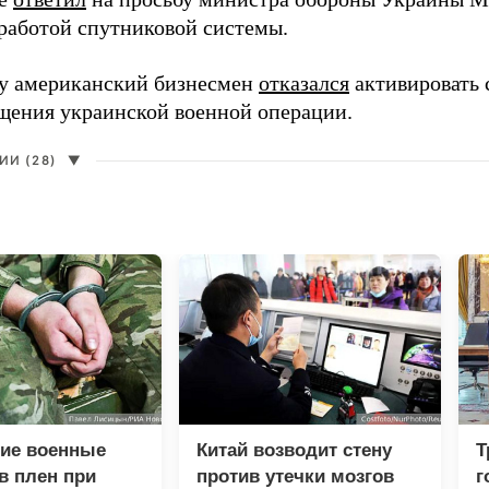
работой спутниковой системы.
ду американский бизнесмен
отказался
активировать 
щения украинской военной операции.
И (28)
▼
кие военные
Китай возводит стену
Т
в плен при
против утечки мозгов
г