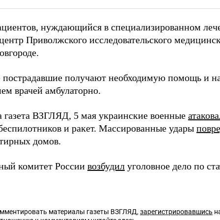
ациентов, нуждающийся в специализированном лече
центр Приволжского исследовательского медицинск
вгороде.
 пострадавшие получают необходимую помощь и на
ем врачей амбулаторно.
а газета ВЗГЛЯД, 5 мая украинские военные
атаков
еспилотников и ракет. Массированные удары
повр
тирных домов.
ный комитет России
возбудил
уголовное дело по ст
омментировать материалы газеты ВЗГЛЯД,
зарегистрировавшись
на