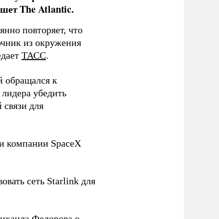
ет The Atlantic.
нно повторяет, что
чник из окружения
едает
ТАСС
.
й обращался к
 лидера убедить
 связи для
ли компании SpaceX
овать сеть Starlink для
ихаила Федорова о