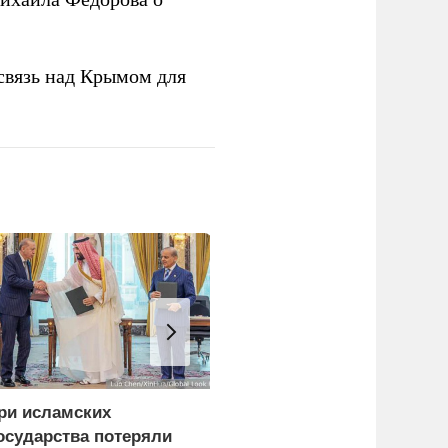
связь над Крымом для
ри исламских
Ударами по складам в
осударства потеряли
Киеве Россия вызывает