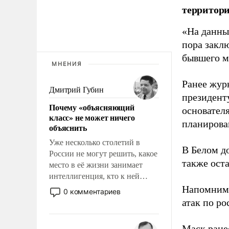
территори
«На данны
пора закл
бывшего м
МНЕНИЯ
Ранее жур
Дмитрий Губин
президент
Почему «объясняющий
основател
класс» не может ничего
планирова
объяснить
Уже несколько столетий в
В Белом д
России не могут решить, какое
также оста
место в её жизни занимает
интеллигенция, кто к ней
принадлежит, а кого из неё
Напомним
0 комментариев
исключили с правом
атак по ро
восстановления и без оного. И
чем она отличается от просто
Маск ран