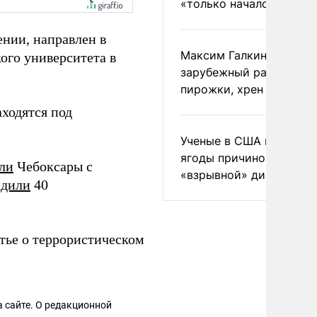
«только началом»
нии, направлен в
Максим Галкин добавил
ого университета в
зарубежный райдер
пирожки, хрен и морс
ходятся под
Ученые в США назвали 
ягоды причиной
али
Чебоксары с
«взрывной» диареи
едили
40
атье о террористическом
 сайте. О редакционной