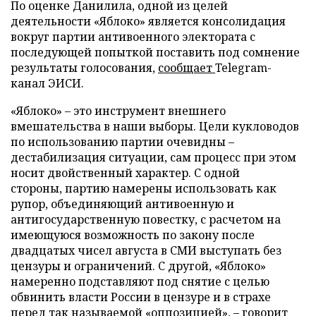
По оценке Данилила, одной из целей
деятельности «Яблоко» является консолидация
вокруг партии антивоенного электората с
последующей попыткой поставить под сомнение
результаты голосования,
сообщает
Telegram-
канал ЭИСИ.
«Яблоко» – это инструмент внешнего
вмешательства в наши выборы. Цели кукловодов
по использованию партии очевидны –
дестабилизация ситуации, сам процесс при этом
носит двойственный характер. С одной
стороны, партию намерены использовать как
рупор, объединяющий антивоенную и
антигосударственную повестку, с расчетом на
имеющуюся возможность по закону после
двадцатых чисел августа в СМИ выступать без
цензуры и ограничений. С другой, «Яблоко»
намеренно подставляют под снятие с целью
обвинить власти России в цензуре и в страхе
перед так называемой «оппозицией», – говорит