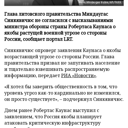
Фото: Mindaugas Kulbis/AP/TASS
Глава литовского правительства Миндаугас
Синкявичюс не согласился с высказываниями
министра обороны страны Робертаса Каунаса о
якобы растущей военной угрозе со стороны
России, сообщает портал LRT.
Синкявичюс опроверг заявления Каунаса о якобы
возрастающей угрозе со стороны России. Глава
правительства призвал не запугивать население
и тщательно взвешивать распространяемую
информацию, передает
РИА «Новости»
.
«Я хотел бы заверить общественность в том, что
уровень угроз как-то кардинально не изменился,
он просто существует», – подчеркнул Синкявичюс.
Днем ранее Робертас Каунас выступил с
заявлением, что Россия якобы планирует
атаковать критическую инфраструктуру