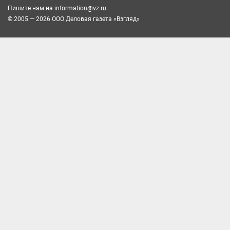
Пишите нам на
information@vz.ru
© 2005 — 2026 ООО Деловая газета «Взгляд»