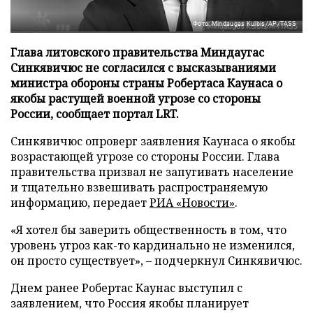
Фото: Mindaugas Kulbis/AP/TASS
Глава литовского правительства Миндаугас
Синкявичюс не согласился с высказываниями
министра обороны страны Робертаса Каунаса о
якобы растущей военной угрозе со стороны
России, сообщает портал LRT.
Синкявичюс опроверг заявления Каунаса о якобы
возрастающей угрозе со стороны России. Глава
правительства призвал не запугивать население
и тщательно взвешивать распространяемую
информацию, передает
РИА «Новости»
.
«Я хотел бы заверить общественность в том, что
уровень угроз как-то кардинально не изменился,
он просто существует», – подчеркнул Синкявичюс.
Днем ранее Робертас Каунас выступил с
заявлением, что Россия якобы планирует