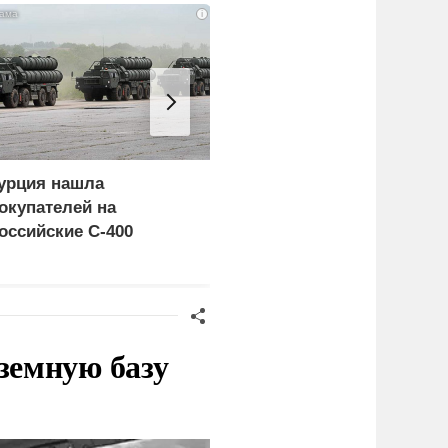
i
урция нашла
Россия больше не буде
окупателей на
церемониться - теперь
оссийские C-400
это законная цель в
Германии
земную базу