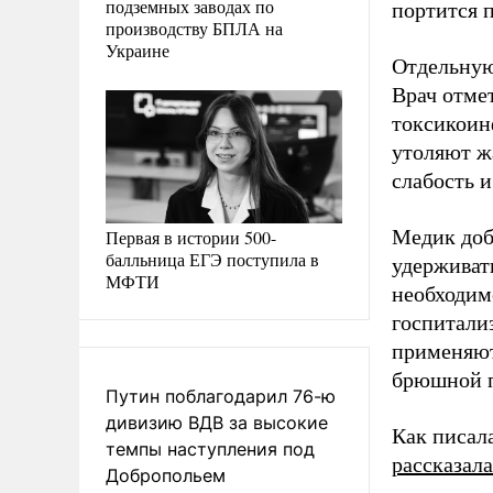
подземных заводах по
портится 
производству БПЛА на
Украине
Отдельную
Врач отме
токсикоин
утоляют ж
слабость 
Медик доб
Первая в истории 500-
балльница ЕГЭ поступила в
удерживат
МФТИ
необходим
госпитали
применяют
брюшной п
Путин поблагодарил 76-ю
дивизию ВДВ за высокие
Как писал
темпы наступления под
рассказала
Добропольем