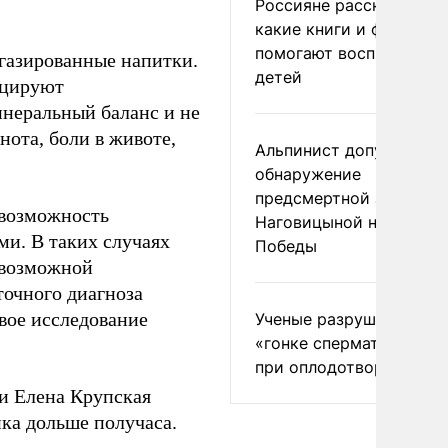
Россияне рассказали,
какие книги и фильмы
помогают воспитывать
газированные напитки.
детей
оцируют
неральный баланс и не
ота, боли в животе,
Альпинист допустил
обнаружение
предсмертной записки
евозможность
Наговицыной на пике
и. В таких случаях
Победы
 возможной
точного диагноза
вое исследование
Ученые разрушили миф
«гонке сперматозоидов
при оплодотворении
и Елена Крупская
ка дольше получаса.