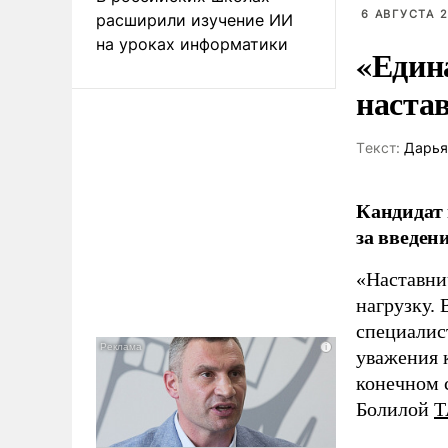
6 АВГУСТА 2
расширили изучение ИИ
на уроках информатики
«Един
наста
Tекст:
Дарья
Кандидат 
за введен
«Наставни
нагрузку. 
специалис
уважения к
конечном с
Болилой
Т