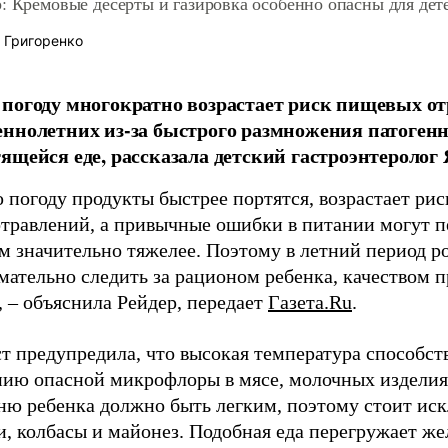
: Кремовые десерты и газировка особенно опасны для дет
 Григоренко
погоду многократно возрастает риск пищевых от
ннолетних из-за быстрого размножения патоген
ящейся еде, рассказала детский гастроэнтеролог 
 погоду продукты быстрее портятся, возрастает р
травлений, а привычные ошибки в питании могут п
м значительно тяжелее. Поэтому в летний период р
мательно следить за рационом ребенка, качеством 
 – объяснила Рейдер, передает
Газета.Ru
.
т предупредила, что высокая температура способст
ию опасной микрофлоры в мясе, молочных изделиях,
ню ребенка должно быть легким, поэтому стоит и
и, колбасы и майонез. Подобная еда перегружает ж