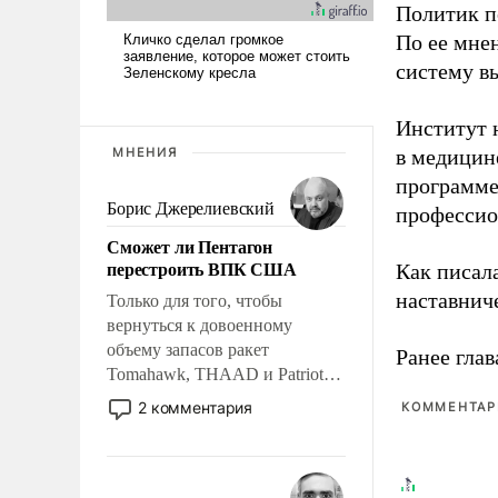
Политик п
По ее мне
систему в
Институт 
МНЕНИЯ
в медицине
программе
Борис Джерелиевский
профессио
Сможет ли Пентагон
перестроить ВПК США
Как писал
наставнич
Только для того, чтобы
вернуться к довоенному
объему запасов ракет
Ранее глав
Tomahawk, THAAD и Patriot
США потребуется более трех
2 комментария
КОММЕНТАРИ
лет. Даже небольшая война с
Ираном опустошила
американские арсеналы.
Сложившаяся ситуация