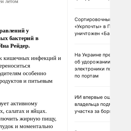
ей летом
Сортировочный пункт
«Укрпочты» в Павлогра
равлений у
уничтожен «Бандероль
ных бактерий в
Яна Рейдер.
На Украине предупреди
иск кишечных инфекций и
об удорожании китайс
ереноситься
электроники после уда
одителям особенно
по портам
продуктов и питьевым
ИИ впервые оштрафова
вует активному
владельца подмосковн
 салатах и яйцах.
участка за борщевик
сключить жирную пищу,
елудок и моментально