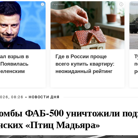
i
i
зал взрыв в
Где в России проще
Т
 Появилась
всего купить квартиру:
п
Зеленским
неожиданный рейтинг
р
026, 08:26 •
НОВОСТИ ДНЯ
омбы ФАБ-500 уничтожили под
нских «Птиц Мадьяра»