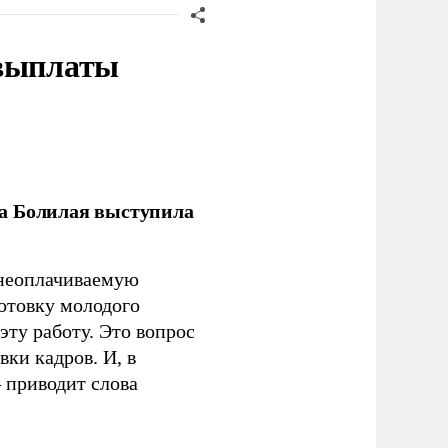
 выплаты
ла Болилая выступила
 неоплачиваемую
готовку молодого
ту работу. Это вопрос
ки кадров. И, в
– приводит слова