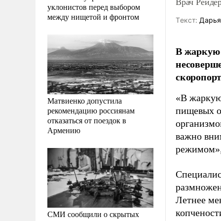
Врач Рейдер
уклонистов перед выбором
между нищетой и фронтом
Tекст:
Дарья
В жаркую 
несоверше
скоропорт
«В жаркую
Матвиенко допустила
рекомендацию россиянам
пищевых о
отказаться от поездок в
организмо
Армению
важно вни
режимом»,
Специалис
размножен
Летнее ме
копченост
СМИ сообщили о скрытых