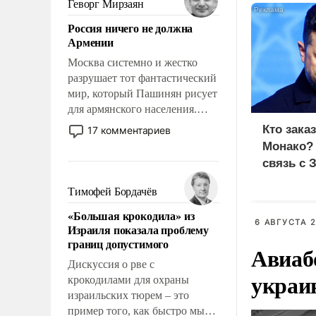
Геворг Мирзаян
означает многолетний период
Россия ничего не должна
уязвимости США, например,
Армении
перед Китаем.
Москва системно и жестко
разрушает тот фантастический
мир, который Пашинян рисует
для армянского населения.
Мир, где политические
Кто зака
17 комментариев
прожекты будут безусловно
Монако?
оплачиваться за счет
связь с 
российских
налогоплательщиков и где
Тимофей Бордачёв
Еревану за свои поступки не
«Большая крокодила» из
нужно отвечать.
6 АВГУСТА 2
Израиля показала проблему
границ допустимого
Авиаб
Дискуссия о рве с
украи
крокодилами для охраны
израильских тюрем – это
пример того, как быстро мы