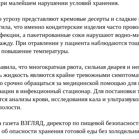
при малейшем нарушении условий хранения.
 угрозу представляют кремовые десерты и сладкие 
тила, что именно кондитерские изделия часто пров
фекции, а пакетированные соки нарушают водно-ми
ажду. При отравлении у пациента наблюдаются тошн
и повышение температуры.
авила, что многократная рвота, сильная диарея и н
ь жидкость являются крайне тревожными симптомам
о срочно обращаться за медицинской помощью для
зации в инфекционный стационар. Для постановки 
ся анализы крови, исследования кала и ультразвуко
олости.
а газета ВЗГЛЯД, директор по пищевой безопасност
об опасности хранения готовой еды без холодильни