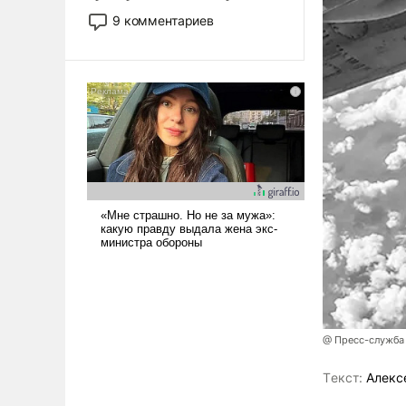
двигаемся по пути
9 комментариев
революционных изменений.
То, что несколько лет назад
было образом для
псевдонаучной фантастики,
стало всерьез обсуждаемой
идеей.
@ Пресс-служба
Tекст:
Алекс