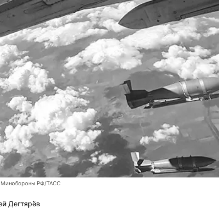
 Минобороны РФ/ТАСС
ей Дегтярёв