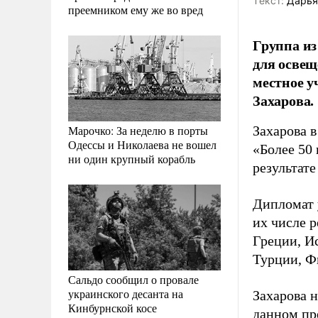
Tекст:
Дарья
преемником ему же во вред
Группа из
для освещ
местное у
Захарова.
Марочко: За неделю в порты
Захарова 
Одессы и Николаева не вошел
«Более 50
ни один крупный корабль
результате
Дипломат у
их числе 
Греции, И
Турции, Ф
Сальдо сообщил о провале
украинского десанта на
Захарова 
Кинбурнской косе
данном пр