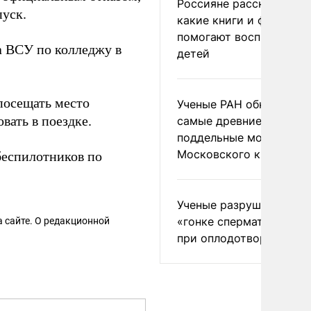
Россияне рассказали,
пуск.
какие книги и фильмы
помогают воспитывать
а ВСУ по колледжу в
детей
осещать место
Ученые РАН обнаружил
вать в поездке.
самые древние
поддельные монеты
Московского княжеств
беспилотников по
Ученые разрушили миф
«гонке сперматозоидов
 сайте. О редакционной
при оплодотворении