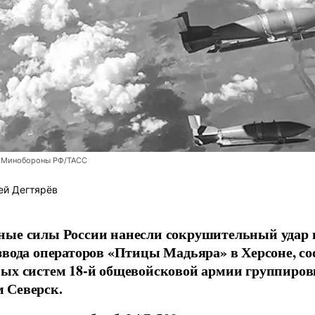
 Минобороны РФ/ТАСС
ей Дегтярёв
ные силы России нанесли сокрушительный удар 
звода операторов «Птицы Мадьяра» в Херсоне, с
ых систем 18-й общевойсковой армии группиров
 Северск.