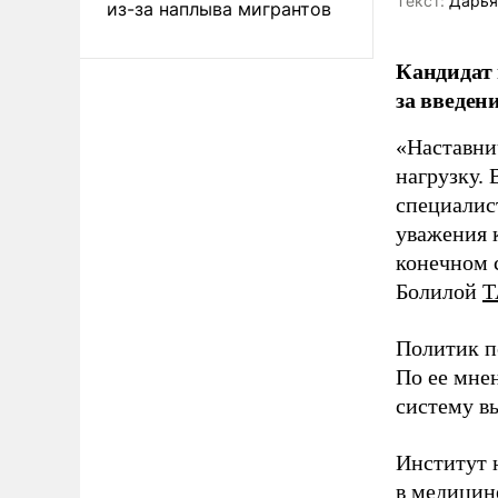
Tекст:
Дарья
из-за наплыва мигрантов
Кандидат 
за введен
«Наставни
нагрузку. 
специалис
уважения к
конечном с
Болилой
Т
Политик п
По ее мне
систему в
Институт 
в медицине