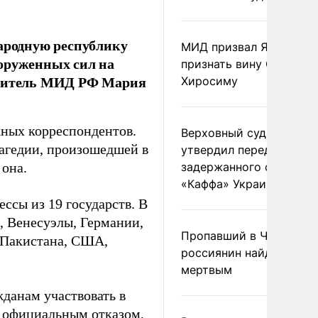
народную республику
МИД призвал Японию
ооруженных сил на
признать вину США за
тавитель МИД РФ Мария
Хиросиму
жных корреспондентов.
Верховный суд Швеции
рагедии, произошедшей в
утвердил передачу
 она.
задержанного сухогруз
«Каффа» Украине
ссы из 19 государств. В
, Венесуэлы, Германии,
Пропавший в Черногор
, Пакистана, США,
россиянин найден
мертвым
жданам участвовать в
а официальным отказом,