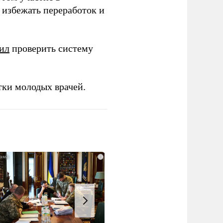
избежать переработок и
ил
проверить систему
тки молодых врачей.
i