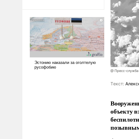
революционных изменений.
То, что несколько лет назад
было образом для
псевдонаучной фантастики,
стало всерьез обсуждаемой
идеей.
@ Пресс-служба
Tекст:
Алекс
Вооружен
объекту в
беспилотн
позывным