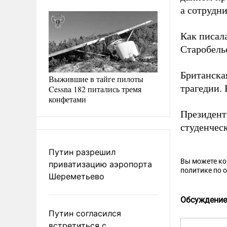
а сотрудн
Как писал
Старобель
Британска
Выжившие в тайге пилоты
трагедии.
Cessna 182 питались тремя
конфетами
Президент
студенчес
Путин разрешил
Вы можете к
приватизацию аэропорта
политике по 
Шереметьево
Обсуждение
Путин согласился
встретиться с