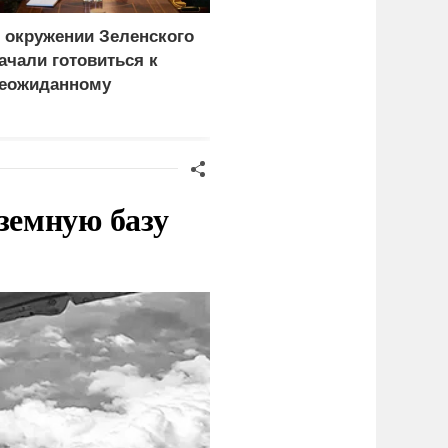
 окружении Зеленского
Турция нашла
ачали готовиться к
покупателей на
еожиданному
российские C-400
ценарию
земную базу