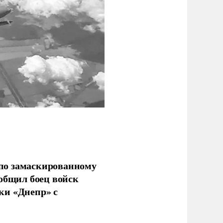
по замаскированному
ообщил боец войск
ки «Днепр» с