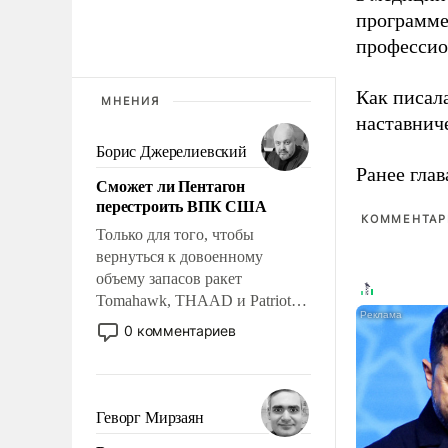
программе
профессио
Как писал
МНЕНИЯ
наставнич
Борис Джерелиевский
Ранее глав
Сможет ли Пентагон
перестроить ВПК США
КОММЕНТАРИ
Только для того, чтобы
вернуться к довоенному
объему запасов ракет
Tomahawk, THAAD и Patriot
США потребуется более трех
0 комментариев
лет. Даже небольшая война с
Ираном опустошила
американские арсеналы.
Сложившаяся ситуация
Геворг Мирзаян
означает многолетний период