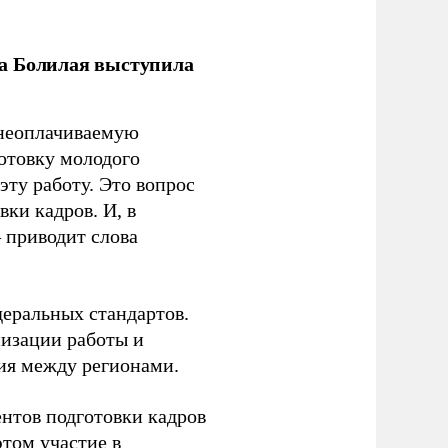
ла Болилая выступила
 неоплачиваемую
готовку молодого
ту работу. Это вопрос
ки кадров. И, в
– приводит слова
еральных стандартов.
низации работы и
ия между регионами.
ентов подготовки кадров
этом участие в