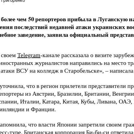
 Григоренко
 более чем 50 репортеров прибыла в Луганскую 
ения последствий недавней атаки украинских в
чебное заведение, заявила официальный предс
в своем
Telegram
-канале рассказала о визите зарубе
 иностранных журналистов направились на место т
 атаки ВСУ на колледж в Старобельске», – написала
точнила, что в регион прилетели представители пре
репортеры из Австрии, Бразилии, Британии, Венгрии
спании, Италии, Катара, Китая, Кубы, Ливана, ОАЭ
инляндии и Франции.
напомнила, что власти Японии запретили своим гра
есс-туре. Британская корпорация Би-би-си ответил