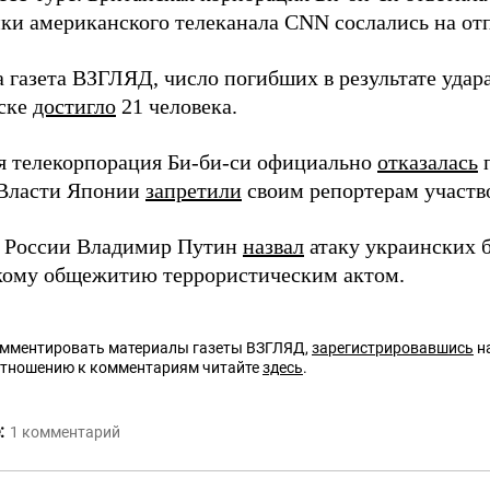
ики американского телеканала CNN сослались на от
а газета ВЗГЛЯД, число погибших в результате удар
ске
достигло
21 человека.
я телекорпорация Би-би-си официально
отказалась
п
 Власти Японии
запретили
своим репортерам участво
 России Владимир Путин
назвал
атаку украинских 
кому общежитию террористическим актом.
омментировать материалы газеты ВЗГЛЯД,
зарегистрировавшись
на
отношению к комментариям читайте
здесь
.
:
1
комментарий