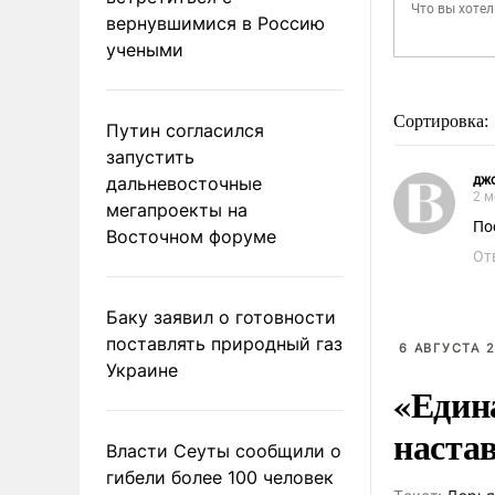
вернувшимися в Россию
учеными
Сортировка:
Путин согласился
запустить
дальневосточные
дж
2 м
мегапроекты на
По
Восточном форуме
От
Баку заявил о готовности
поставлять природный газ
6 АВГУСТА 2
Украине
«Един
наста
Власти Сеуты сообщили о
гибели более 100 человек