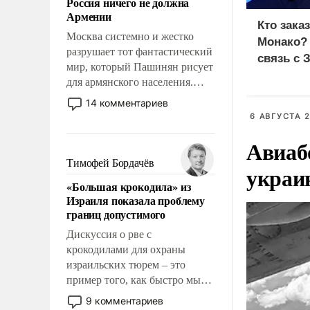
Россия ничего не должна
уязвимости США, например,
Армении
перед Китаем.
Кто зака
Москва системно и жестко
Монако?
разрушает тот фантастический
связь с 
мир, который Пашинян рисует
для армянского населения.
Мир, где этому населению все
14 комментариев
должны просто по
6 АВГУСТА 2
определению, где его
Авиаб
политические прожекты будут
беспрекословно оплачиваться
Тимофей Бордачёв
украи
за счет российских
«Большая крокодила» из
налогоплательщиков и где за
Израиля показала проблему
свои поступки не нужно
границ допустимого
отвечать.
Дискуссия о рве с
крокодилами для охраны
израильских тюрем – это
пример того, как быстро мы
двигаемся по пути
9 комментариев