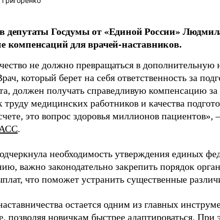
 Григоренко
в депутаты Госдумы от «Единой России» Людми
ие компенсаций для врачей-наставников.
чество не должно превращаться в дополнительную
Врач, который берет на себя ответственность за под
та, должен получать справедливую компенсацию за э
 труду медицинских работников и качества подготов
чете, это вопрос здоровья миллионов пациентов», 
АСС
.
одчеркнула необходимость утверждения единых фед
нию, важно законодательно закрепить порядок орга
ыплат, что поможет устранить существенные различ
наставничества остается одним из главных инструм
, позволяя новичкам быстрее адаптироваться. При 