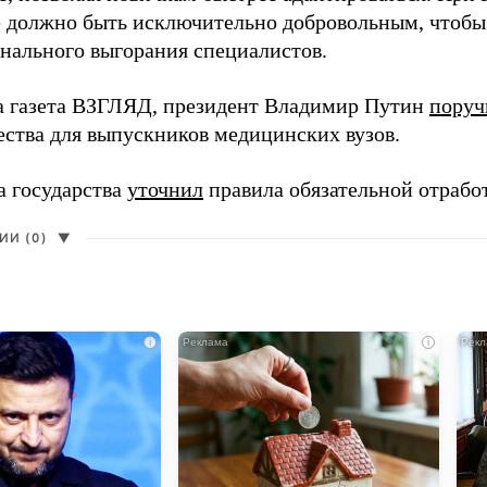
 должно быть исключительно добровольным, чтобы 
нального выгорания специалистов.
а газета ВЗГЛЯД, президент Владимир Путин
поруч
ества для выпускников медицинских вузов.
а государства
уточнил
правила обязательной отрабо
И (0)
▼
i
i