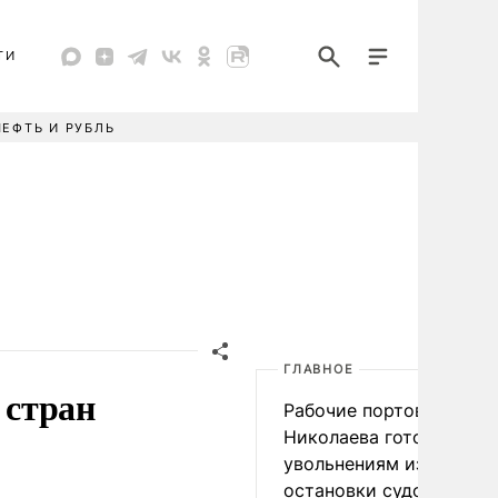
ТИ
НЕФТЬ И РУБЛЬ
ГЛАВНОЕ
 стран
Рабочие портов Одессы
Николаева готовятся к
увольнениям из-за
остановки судоходства