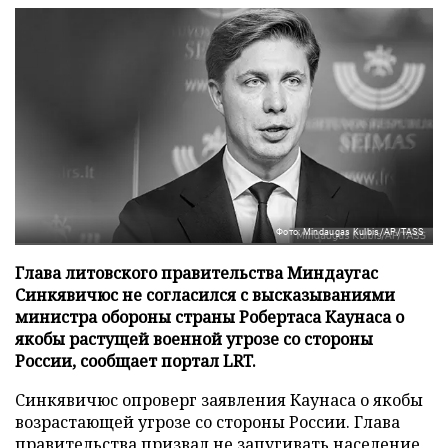
Фото: Mindaugas Kulbis/AP/TASS
Глава литовского правительства Миндаугас
Синкявичюс не согласился с высказываниями
министра обороны страны Робертаса Каунаса о
якобы растущей военной угрозе со стороны
России, сообщает портал LRT.
Синкявичюс опроверг заявления Каунаса о якобы
возрастающей угрозе со стороны России. Глава
правительства призвал не запугивать население