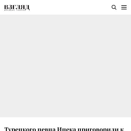
Турецкого певца Ипека приговорили к