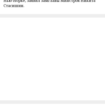
Нью-Йорке, заявил замглавы Минстроя Никита
Стасишин.