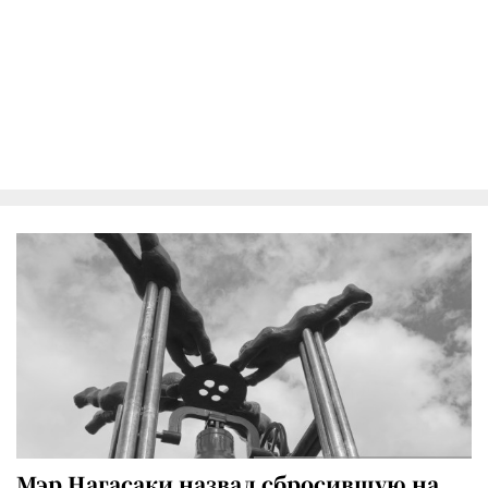
Мэр Нагасаки назвал сбросившую на