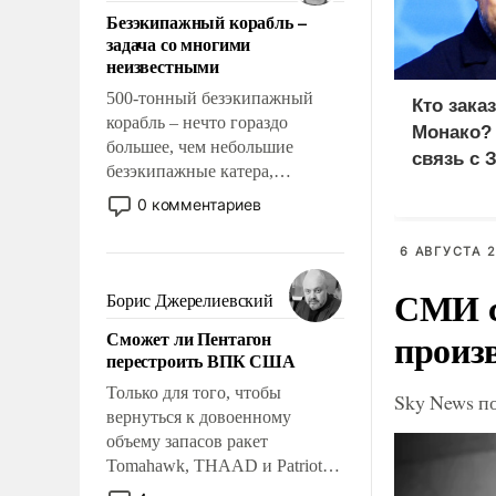
ответственность, помогать
Безэкипажный корабль –
слабым, идти вперед и
задача со многими
адаптироваться.
неизвестными
500-тонный безэкипажный
Кто зака
корабль – нечто гораздо
Монако?
большее, чем небольшие
связь с 
безэкипажные катера,
применение которых уже
0 комментариев
стало обыденностью. Задача по
созданию такого корабля очень
6 АВГУСТА 2
сложна и амбициозна. Однако
СМИ с
и ее реализация радикально
Борис Джерелиевский
поднимет наши боевые
произ
Сможет ли Пентагон
возможности.
перестроить ВПК США
Только для того, чтобы
Sky News п
вернуться к довоенному
объему запасов ракет
Tomahawk, THAAD и Patriot
США потребуется более трех