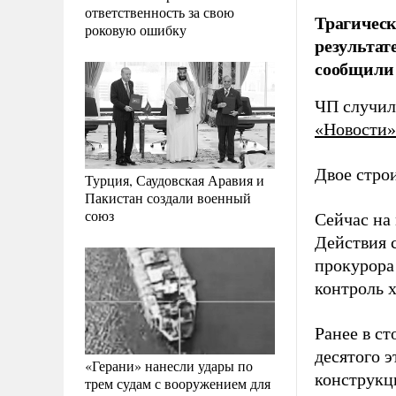
ответственность за свою
Трагическ
роковую ошибку
результат
сообщили 
ЧП случил
«Новости»
Двое строи
Турция, Саудовская Аравия и
Пакистан создали военный
союз
Сейчас на
Действия 
прокурора
контроль 
Ранее в с
десятого э
«Герани» нанесли удары по
конструкц
трем судам с вооружением для