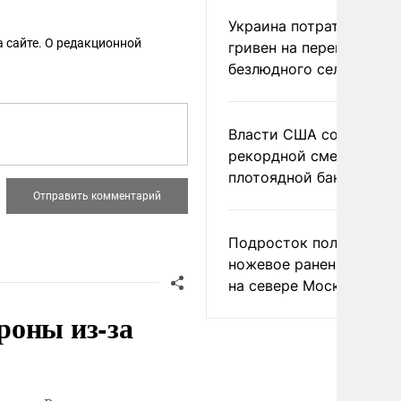
Украина потратила 1 мл
 сайте. О редакционной
гривен на переименова
безлюдного села
Власти США сообщили 
рекордной смертности 
плотоядной бактерии
Подросток получил
ножевое ранение в дра
на севере Москвы
роны из-за