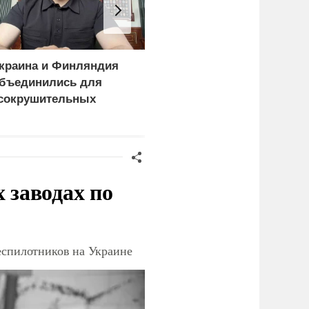
краина и Финляндия
«Генерал-провал»: кака
бъединились для
правда выяснилась про
сокрушительных
Драпатого
анкций" против России
заводах по
еспилотников на Украине