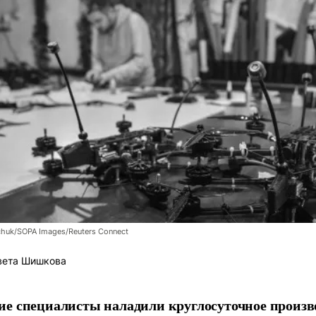
chuk/SOPA Images/Reuters Connect
вета Шишкова
е специалисты наладили круглосуточное произв