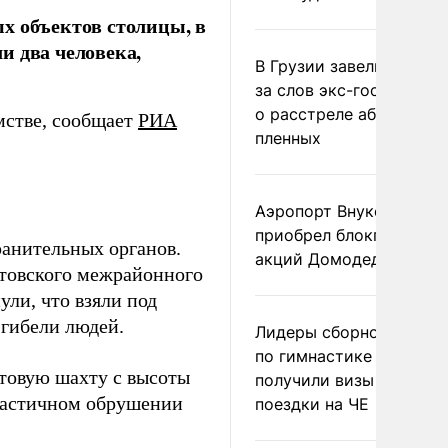
х объектов столицы, в
и два человека,
В Грузии завели дело и
за слов экс-госминист
о расстреле абхазских
мстве, сообщает
РИА
пленных
Аэропорт Внуково
приобрел блокпакет
ранительных органов.
акций Домодедово
ртовского межрайонного
ли, что взяли под
 гибели людей.
Лидеры сборной Росси
по гимнастике не
товую шахту с высоты
получили визы для
астичном обрушении
поездки на ЧЕ