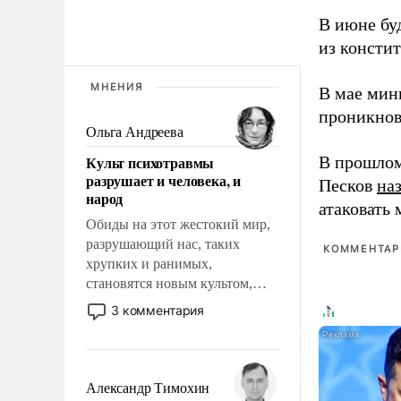
В июне бу
из консти
МНЕНИЯ
В мае мин
проникнов
Ольга Андреева
Культ психотравмы
В прошлом
разрушает и человека, и
Песков
на
народ
атаковать
Обиды на этот жестокий мир,
разрушающий нас, таких
КОММЕНТАРИ
хрупких и ранимых,
становятся новым культом,
постепенно вытесняя и
3 комментария
отменяя традиционное
требование к человеку – быть
мужественным и твердым под
ударами судьбы, брать на себя
Александр Тимохин