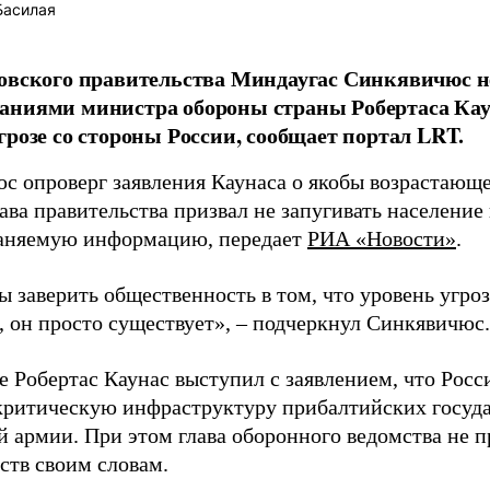
Басилая
овского правительства Миндаугас Синкявичюс не
аниями министра обороны страны Робертаса Кау
грозе со стороны России, сообщает портал LRT.
с опроверг заявления Каунаса о якобы возрастающе
ава правительства призвал не запугивать население
аняемую информацию, передает
РИА «Новости»
.
ы заверить общественность в том, что уровень угро
, он просто существует», – подчеркнул Синкявичюс.
е Робертас Каунас выступил с заявлением, что Росс
 критическую инфраструктуру прибалтийских госуда
й армии. При этом глава оборонного ведомства не 
ств своим словам.