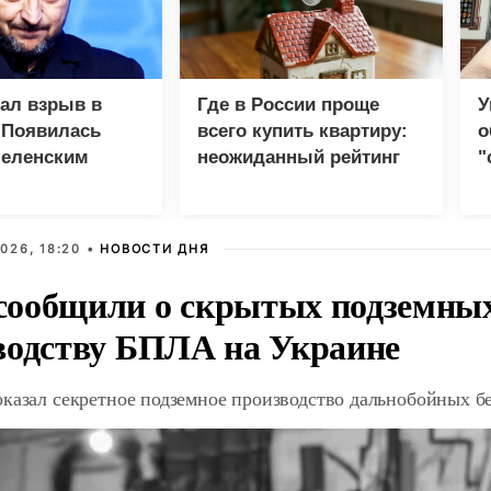
зал взрыв в
Где в России проще
У
 Появилась
всего купить квартиру:
о
Зеленским
неожиданный рейтинг
"
с
026, 18:20 •
НОВОСТИ ДНЯ
ообщили о скрытых подземных 
водству БПЛА на Украине
оказал секретное подземное производство дальнобойных б