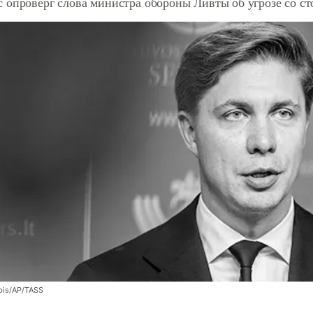
 опроверг слова министра обороны Ливты об угрозе со с
bis/AP/TASS