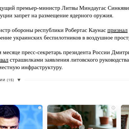
дущий премьер-министр Литвы Миндаугас Синкяв
туции запрет на размещение ядерного оружия.
истр обороны республики Робертас Каунас
признал
ение украинских беспилотников в воздушное прост
 месяце пресс-секретарь президента России Дмитр
звал
страшилками заявления литовского руководств
 местную инфраструктуру.
И (15)
▼
i
i