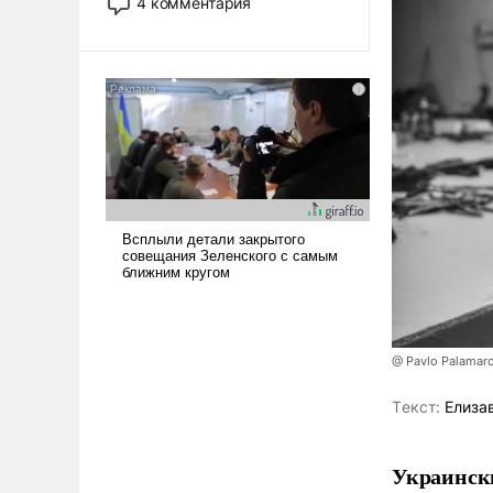
4 комментария
лет. Даже небольшая война с
Ираном опустошила
американские арсеналы.
Сложившаяся ситуация
означает многолетний период
уязвимости США, например,
перед Китаем.
@ Pavlo Palamar
Tекст:
Елиза
Украински