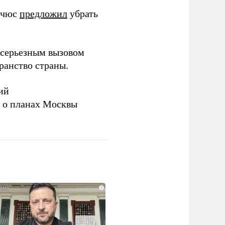
ичюс
предложил
убрать
серьезным вызовом
ранство страны.
ий
а о планах Москвы
i