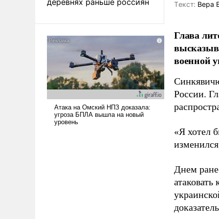
деревнях раньше россиян
Tекст:
Вера 
Глава лит
высказыв
военной у
Синкявичю
России. Гл
распростр
«Я хотел б
изменился
Днем ране
атаковать
украинско
доказатель