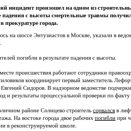
ий инцидент произошел на одном из строительны
е падения с высоты смертельные травмы получил
в прокуратуре города.
ось на шоссе Энтузиастов в Москве, указали в ведо
.
телей погибли в результате падения с высоты.
 месте происшествия работают сотрудники правоох
силовиков координирует первый заместитель Лефо
 Евгений Сидоров. В надзорном ведомстве подчеркну
ход и результаты процессуальной проверки по факту
толичном районе Солнцево строитель
сорвался
в лиф
тажа. На востоке города двое рабочих
погибли
при ч
ии в реконструируемой школе.