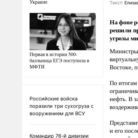
Украине
Tекст:
Елиза
На фоне 
решили пр
угрозы м
Министры 
Первая в истории 500-
виртуальн
балльница ЕГЭ поступила в
МФТИ
Востоке, 
По итогам
ограничива
Российские войска
нефть. В 
поразили три сухогруза с
воздержива
вооружением для ВСУ
Представи
и его пос
Командир 76-й дивизии