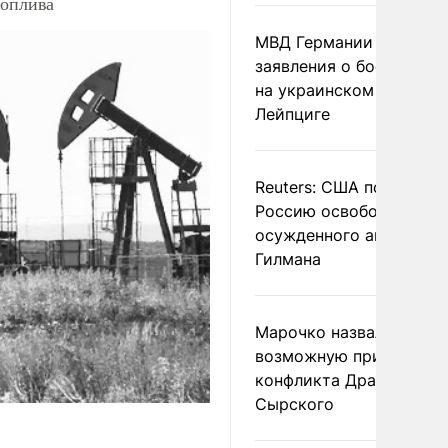
топлива
МВД Германии отвергл
заявления о боеприпас
на украинском самолет
Лейпциге
Reuters: США попросил
Россию освободить
осужденного американ
Гилмана
Марочко назвал
возможную причину
конфликта Драпатого и
Сырского