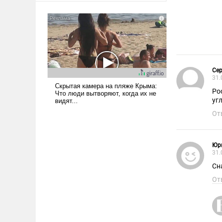
было образом для
псевдонаучной фантастики,
стало всерьез обсуждаемой
идеей.
Сер
31.
Росс
уг
От
Юр
31.
Сн
От