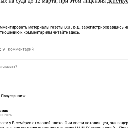
ых на суда до 12 марта, при этом лицензия
действу
омментировать материалы газеты ВЗГЛЯД,
зарегистрировавшись
на
отношению к комментариям читайте
здесь
.
:
91
комментарий
к мак
03.2026
всем у Б.семёрки с головой плохо. Они ввели потолки цен, они зад