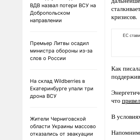
дальнейше
ВДВ назвал потери ВСУ на
сталкивае
Добропольском
кризисов.
направлении
Премьер Литвы осадил
министра обороны из-за
слов о России
Как писал
поддержив
На склад Wildberries в
Екатеринбурге упали три
Энергетич
дрона ВСУ
что
приве
В условия
Жители Черниговской
области Украины массово
Напомним
отказались от эвакуации