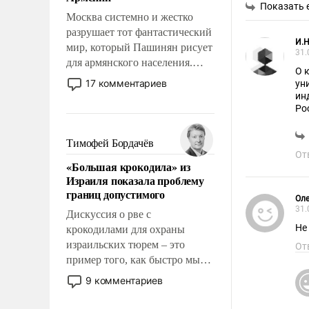
перед Китаем.
Показать 
Москва системно и жестко
разрушает тот фантастический
И.Н
мир, который Пашинян рисует
31.
для армянского населения.
О 
Мир, где политические
17 комментариев
ун
прожекты будут безусловно
ин
оплачиваться за счет
Ро
российских
налогоплательщиков и где
Тимофей Бордачёв
Еревану за свои поступки не
От
«Большая крокодила» из
нужно отвечать.
Израиля показала проблему
границ допустимого
Оле
31.
Дискуссия о рве с
Не
крокодилами для охраны
израильских тюрем – это
От
пример того, как быстро мы
двигаемся по пути
9 комментариев
революционных изменений.
То, что несколько лет назад