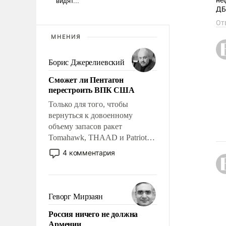
не
ДБ
От
МНЕНИЯ
Борис Джерелиевский
Сможет ли Пентагон
перестроить ВПК США
Только для того, чтобы
вернуться к довоенному
объему запасов ракет
Tomahawk, THAAD и Patriot
США потребуется более трех
4 комментария
лет. Даже небольшая война с
Ираном опустошила
американские арсеналы.
Сложившаяся ситуация
Геворг Мирзаян
означает многолетний период
Россия ничего не должна
уязвимости США, например,
Армении