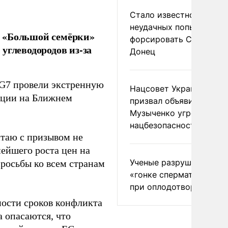
Стало известно о
неудачных попытках ВС
ы «Большой семёрки»
форсировать Северски
углеводородов из-за
Донец
 G7 провели экстренную
Нацсовет Украины по Т
ации на Ближнем
призвал объявить
Музыченко угрозой
нацбезопасности
итаю с призывом не
нейшего роста цен на
Ученые разрушили миф
просьбы ко всем странам
«гонке сперматозоидов
при оплодотворении
ности сроков конфликта
 опасаются, что