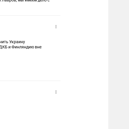
 Лавров, мы имеем дело с
нить Украину
ДКБ и Финляндию вне
дентом его друга и