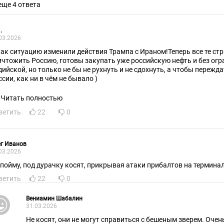
еще 4 ответа
.
03.2026
как ситуацию изменили действия Трампа с Ираном!Теперь все те ст
ичтожить Россию, готовы закупать уже российскую нефть и без огр
дийской, но только не бы не рухнуть и не сдохнуть, а чтобы пережд
ссии, как ни в чём не бывало )
Читать полностью
ветить
22
0
г Иванов
03.2026
 пойму, под дурачку косят, прикрывая атаки прибалтов на термина
ветить
22
0
Вениамин Шабалин
31.03.2026
Не косят, они не могут справиться с бешеным зверем. Оче