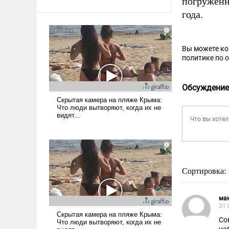
погруженн
года.
Вы можете к
политике по 
Обсуждение
Сортировка:
ма
31.
Со