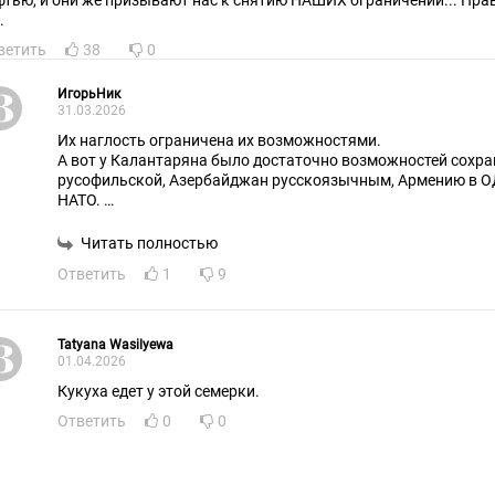
фтью, и они же призывают нас к снятию НАШИХ ограничений... Прав
.
ветить
38
0
ИгорьНик
31.03.2026
Их наглость ограничена их возможностями.
А вот у Калантаряна было достаточно возможностей сохра
русофильской, Азербайджан русскоязычным, Армению в О
НАТО.
Но его ведомство - ДБ.
Именно его посол Зурабов уговорил Кремль признать прези
Читать полностью
спонсора киевского майдана.
Ответить
1
9
Tatyana Wasilyewa
01.04.2026
Кукуха едет у этой семерки.
Ответить
0
0