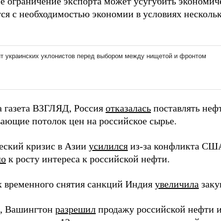
е ограничение экспорта может усугубить экономич
тся с необходимостью экономии в условиях нескол
а газета ВЗГЛЯД, Россия
отказалась
поставлять нефт
ающие потолок цен на российское сырье.
еский кризис в Азии
усилился
из-за конфликта США
ло
к росту интереса к российской нефти.
х временного снятия санкций Индия
увеличила
заку
, Вашингтон
разрешил
продажу российской нефти и