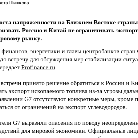
вета Шишкова
роста напряженности на Ближнем Востоке стран
извать Россию и Китай не ограничивать экспорт 
ировому рынку.
финансов, энергетики и главы центробанков стран
ую встречу для обсуждения мер стабилизации ситу
передает
Profinance.ru
.
 встречи принято решение обратиться к России и К
ть экспорт ископаемого топлива из-за угрозы даль
заявлении G7 отсутствуют конкретные меры, кроме 
ться от ограничений на экспорт углеводородов.
тели G7 выразили опасения по поводу неопределен
ледствий для мировой экономики. Официальные лица