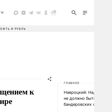
ТИ
НЕФТЬ И РУБЛЬ
ГЛАВНОЕ
ащением к
Навроцкий: Над Польш
мире
не должно быть
бандеровских флагов