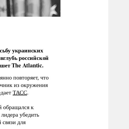
сьбу украинских
 вглубь российской
ет The Atlantic.
нно повторяет, что
чник из окружения
едает
ТАСС
.
й обращался к
 лидера убедить
 связи для