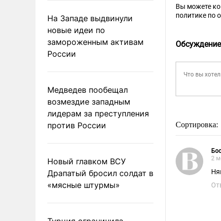
Вы можете к
политике по 
На Западе выдвинули
новые идеи по
замороженным активам
Обсуждение
России
Медведев пообещал
возмездие западным
лидерам за преступления
против России
Сортировка:
Бо
2 м
Новый главком ВСУ
Ня
Драпатый бросил солдат в
«мясные штурмы»
От
Турция ограничила