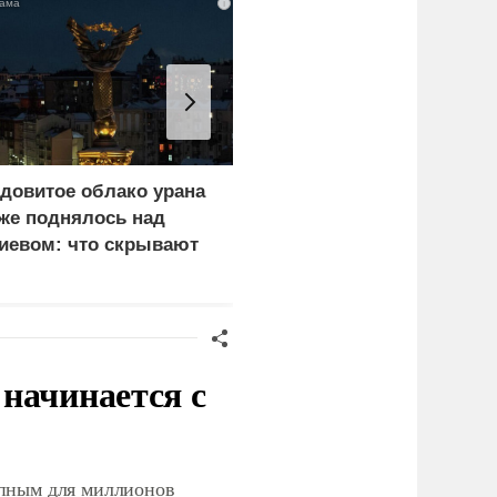
i
довитое облако урана
«Генерал-провал»: кака
же поднялось над
правда выяснилась про
иевом: что скрывают
Драпатого
ласти
начинается с
упным для миллионов