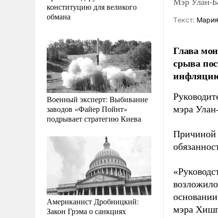
Мэр Улан-Ба
конституцию для великого
обмана
Tекст:
Мария
Глава мо
срыва пос
инфляцию
Руководит
Военный эксперт: Выбивание
заводов «Файер Пойнт»
мэра Улан
подрывает стратегию Киева
Причиной 
обязаннос
«Руководст
возложило
основании
Американист Дробницкий:
мэра Хишг
Закон Грэма о санкциях