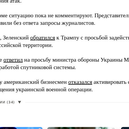
ния атак.
оме ситуацию пока не комментируют. Представите
вили без ответа запросы журналистов.
, Зеленский
обратился
к Трампу с просьбой задейств
ссийской территории.
ее
ответил
на просьбу министра обороны Украины М
работой спутниковой системы.
ду американский бизнесмен
отказался
активировать 
щения украинской военной операции.
И (34)
▼