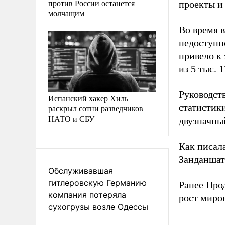
против России останется
проекты и 
молчащим
Во время 
недоступн
привело к
из 5 тыс. 
Руководст
Испанский хакер Хиль
статистик
раскрыл сотни разведчиков
НАТО и СБУ
двузначный
Как писал
Занданша
Обслуживавшая
гитлеровскую Германию
Ранее Про
компания потеряла
рост миро
сухогрузы возле Одессы