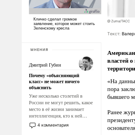
@ Zuma/ТАСС
Tекст:
Валер
МНЕНИЯ
Американ
властей о
Дмитрий Губин
территори
Почему «объясняющий
класс» не может ничего
«На данны
объяснить
пора закл
Уже несколько столетий в
бывшего м
России не могут решить, какое
место в её жизни занимает
Ранее жур
интеллигенция, кто к ней
президент
принадлежит, а кого из неё
4 комментария
основател
исключили с правом