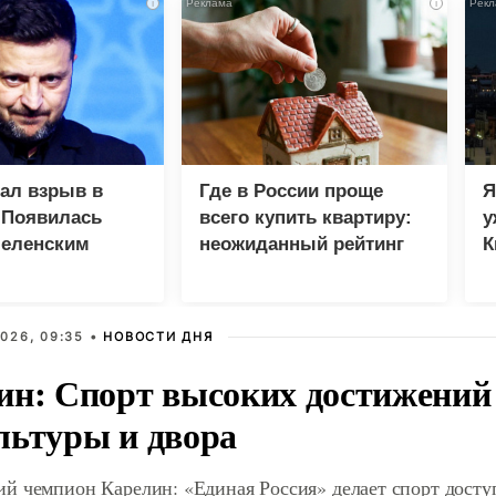
i
i
зал взрыв в
Где в России проще
Я
 Появилась
всего купить квартиру:
у
Зеленским
неожиданный рейтинг
К
в
026, 09:35 •
НОВОСТИ ДНЯ
ин: Спорт высоких достижений 
льтуры и двора
й чемпион Карелин: «Единая Россия» делает спорт дост