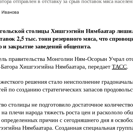
тора отправлен в отставку за срыв поставок мяса населе
 Иванова
нгольской столицы Хишгээгийн Нямбаатар лишил
тавок 2,5 тыс. тонн резервного мяса, что спрово
 и закрытие заведений общепита.
ель правительства Монголии Ням-Осорын Учрал от
-Батора Хишгээгийна Нямбаатара, передает
ТАСС
.
жесткого решения стало неисполнение градоначал
тей по созданию стратегических запасов продовольс
во столицы не подготовило достаточное количество
 на плечи народа тяжесть роста цен и раскололо об
 определенных причин с сегодняшнего дня я освоб
ээгийна Нямбаатара. Созданная специальная группа