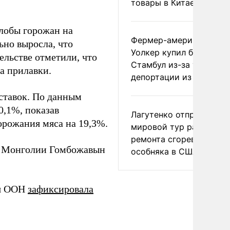
товары в Китае
лобы горожан на
Фермер-американец
ьно выросла, что
Уолкер купил билет в
ельстве отметили, что
Стамбул из-за угрозы
на прилавки.
депортации из России
ставок. По данным
0,1%, показав
Лагутенко отправился в
орожания мяса на 19,3%.
мировой тур ради
ремонта сгоревшего
р Монголии Гомбожавын
особняка в США
ия ООН
зафиксировала