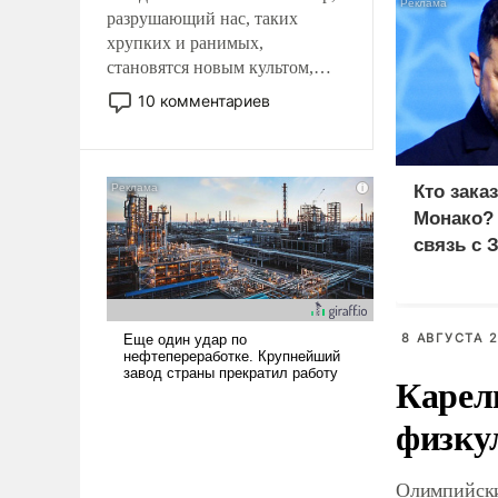
разрушающий нас, таких
хрупких и ранимых,
становятся новым культом,
постепенно вытесняя и
10 комментариев
отменяя традиционное
требование к человеку – быть
мужественным и твердым под
ударами судьбы, брать на себя
Кто зака
ответственность, помогать
Монако?
слабым, идти вперед и
связь с 
адаптироваться.
8 АВГУСТА 2
Карел
физку
Олимпийски