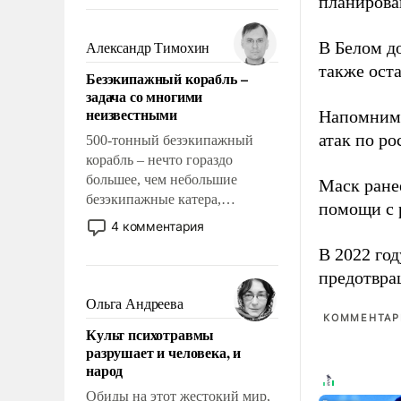
планирова
восстановления и без оного. И
чем она отличается от просто
образованных людей. Иногда
В Белом д
Александр Тимохин
казалось, что эти вопросы
также оста
Безэкипажный корабль –
решены раз и навсегда, но –
задача со многими
нет, не решены.
неизвестными
Напомним
атак по ро
500-тонный безэкипажный
корабль – нечто гораздо
большее, чем небольшие
Маск ран
безэкипажные катера,
помощи с 
применение которых уже
4 комментария
стало обыденностью. Задача по
В 2022 го
созданию такого корабля очень
предотвра
сложна и амбициозна. Однако
и ее реализация радикально
Ольга Андреева
поднимет наши боевые
КОММЕНТАРИ
Культ психотравмы
возможности.
разрушает и человека, и
народ
Обиды на этот жестокий мир,