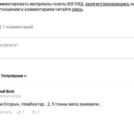
омментировать материалы газеты ВЗГЛЯД,
зарегистрировавшись
на
отношению к комментариям читайте
здесь
.
:
1
комментарий
сый Волк
есяца назад
м-Осорын..Нямбаатар...2, 5 тонны мяса занямали..
ветить
1
1