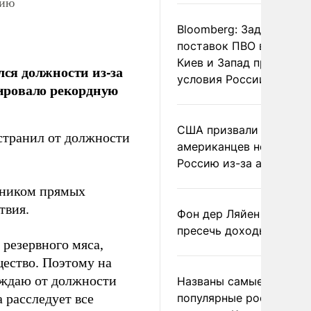
нию
Bloomberg: Задержка
поставок ПВО вынудит
Киев и Запад принять
ся должности из-за
условия России
цировало рекордную
США призвали
странил от должности
американцев не посеща
Россию из-за атак ВСУ
ьником прямых
твия.
Фон дер Ляйен призвал
пресечь доходы России
 резервного мяса,
щество. Поэтому на
ождаю от должности
Названы самые
 расследует все
популярные российски