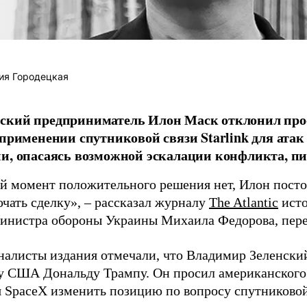
ия Городецкая
ский предприниматель Илон Маск отклонил про
 применении спутниковой связи Starlink для атак
и, опасаясь возможной эскалации конфликта, пиш
й момент положительного решения нет, Илон постоя
ючать сделку», – рассказал журналу
The Atlantic
исто
инистра обороны Украины Михаила Федорова, пер
налисты издания отмечали, что Владимир Зеленски
у США Дональду Трампу. Он просил американского
я SpaceX изменить позицию по вопросу спутниковой