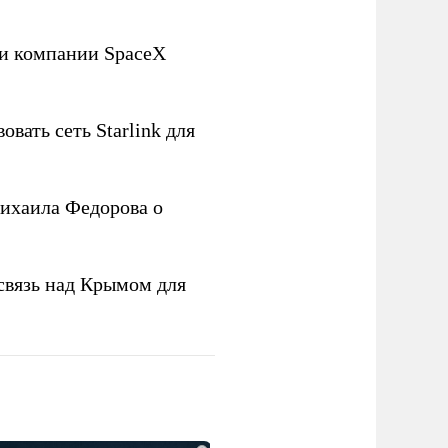
ли компании SpaceX
овать сеть Starlink для
ихаила Федорова о
связь над Крымом для