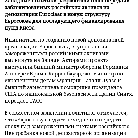
Западные политики разработали план передачи
заблокированных российских активов из
депозитария Euroclear в новую структуру
Евросоюза для последующего финансирования
нужд Киева.
Инициатива по созданию новой депозитарной
организации Евросоюза для управления
замороженными российскими активами
выдвинута на Западе. Авторами проекта
выступили бывший министр обороны Германии
Аннегрет Крамп-Карренбауэр, экс-министр по
европейским делам Франции Натали Луазо и
бывший заместитель помощника президента
США по национальной безопасности Далип Сингх,
передает
ТАСС
.
В совместном заявлении политиков отмечается,
что «Евросоюзу следует немедленно передать
опеку над замороженными счетами российского
Центробанка новой депозитарной организации