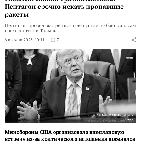
Пентагон срочно искать пропавшие
ракеты
Пентагон провел экстренное совещание по боеприпасам
после критики Трампа
6 августа 2026, 10:11
7
Фото: AdMedia/CNP/Global Look
Press
Минобороны США организовало внеплановую
встречу из-за критического истощения арсеналов