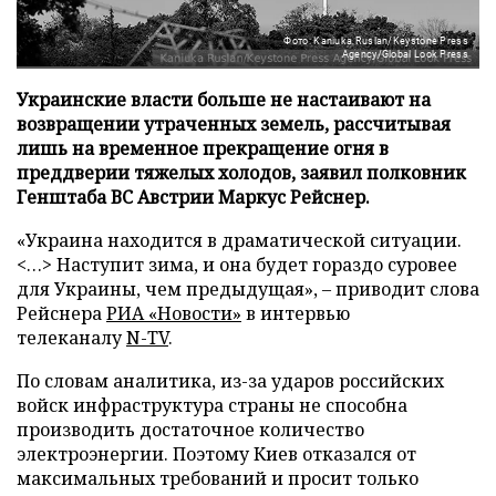
Фото: Kaniuka Ruslan/Keystone Press
Agency/Global Look Press
Украинские власти больше не настаивают на
возвращении утраченных земель, рассчитывая
лишь на временное прекращение огня в
преддверии тяжелых холодов, заявил полковник
Генштаба ВС Австрии Маркус Рейснер.
«Украина находится в драматической ситуации.
<…> Наступит зима, и она будет гораздо суровее
для Украины, чем предыдущая», – приводит слова
Рейснера
РИА «Новости»
в интервью
телеканалу
N-TV
.
По словам аналитика, из-за ударов российских
войск инфраструктура страны не способна
производить достаточное количество
электроэнергии. Поэтому Киев отказался от
максимальных требований и просит только