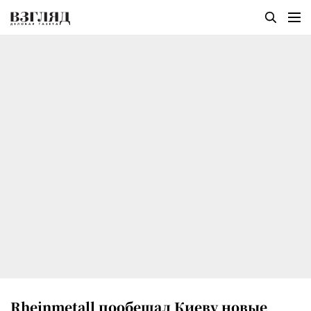
Rheinmetall пообещал Киеву новые