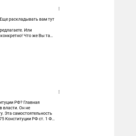
. Еще раскладывать вам тут
редлагаете. Или
онкретно! Что же Вы так
очитают-оценят-ответят)
кту будет рыночный курс.
ть?)
итуции РФ? Главная
в власти. Он не
ту. Эта самостоятельность
75 Конституции РФ ст. 1 ФЗ
инимать решения,
рые давали нам свои