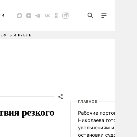
ТИ
НЕФТЬ И РУБЛЬ
ГЛАВНОЕ
твия резкого
Рабочие портов Одессы
Николаева готовятся к
увольнениям из-за
остановки судоходства