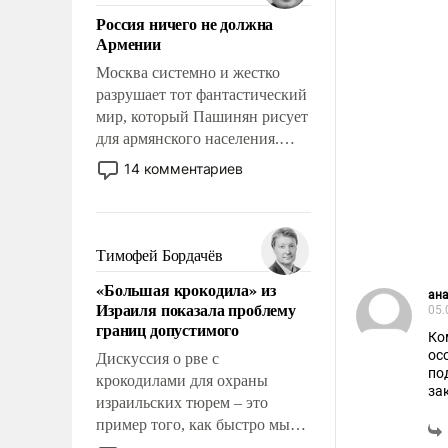
означает многолетний период
Россия ничего не должна
уязвимости США, например,
Армении
перед Китаем.
Москва системно и жестко
разрушает тот фантастический
мир, который Пашинян рисует
для армянского населения.
Мир, где политические
14 комментариев
прожекты будут безусловно
оплачиваться за счет
российских
налогоплательщиков и где
Тимофей Бордачёв
Еревану за свои поступки не
«Большая крокодила» из
нужно отвечать.
ана
Израиля показала проблему
05.
границ допустимого
Ко
ос
Дискуссия о рве с
по
крокодилами для охраны
за
израильских тюрем – это
О 
пример того, как быстро мы
свобо
ли
двигаемся по пути