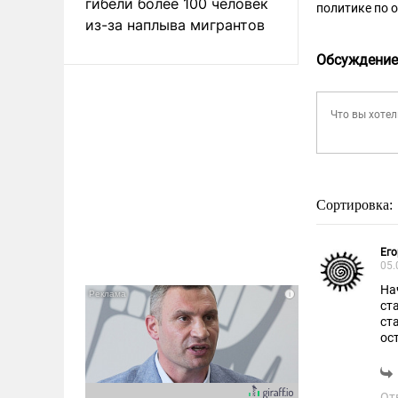
гибели более 100 человек
политике по 
из-за наплыва мигрантов
Обсуждение
Сортировка:
Его
05.
На
ст
ст
ос
От