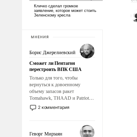
МНЕНИЯ
Борис Джерелиевский
Сможет ли Пентагон
перестроить ВПК США
Только для того, чтобы
вернуться к довоенному
объему запасов ракет
Tomahawk, THAAD и Patriot
США потребуется более трех
2 комментария
лет. Даже небольшая война с
Ираном опустошила
американские арсеналы.
Сложившаяся ситуация
Геворг Мирзаян