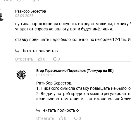
Ратибор Берестов
05.09.2025
ну типа народ кинется покупать в кредит машины, технику 
упадет от спроса на валюту, вот и будет инфляция.
ставку повышать надо было конечно, но не более 12-14%. И
Читать полностью
Ответить
0
0
Егор Герасименко-Перевалов (Тримуар на ВК)
05.09.2025
Ратибор Берестов,
1. Никакого смысла ставку повышать не было, о
2. Выдачу потреб кредитов можно регулировать
использовать механизмы антимонопольной слу
3. У нас профицит торгового баланса, курс мож
Тем более есть валютный контроль, которым мо
Читать полностью
корректировать.
Ответить
0
0