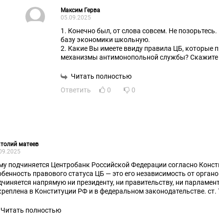
Максим Герва
05.09.2025
1. Конечно был, от слова совсем. Не позорьтесь
базу экономики школьную.
2. Какие Вы имеете ввиду правила ЦБ, которые п
механизмы антимонопольной службы? Скажите к
обтекаемо) Может специалисты ЦБ не в курсе, п
3. Можно любой курс устанавливать... Но по фа
Читать полностью
Что с этим делать будете? Несете ответственнос
Ответить
0
0
толий матеев
09.2025
му подчиняется Центробанк Российской Федерации согласно Конст
обенность правового статуса ЦБ — это его независимость от органо
дчиняется напрямую ни президенту, ни правительству, ни парламен
креплена в Конституции РФ и в федеральном законодательстве. ст. 
Центральном банке РФ. Все это дает Центробанку возможность пр
дные от какого-либо политического влияния. И этот закон в Конституцию РФ был принят в
Читать полностью
хие 90-е с подачи наших западных финансовых благодетелей! Кото