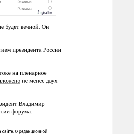
не будет вечной. Он
тием президента России
токе на пленарное
аложено
не менее двух
езидент Владимир
ссии форума.
 сайте. О редакционной