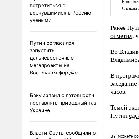
встретиться с
вернувшимися в Россию
учеными
Ранее Пу
отметил
, 
Путин согласился
запустить
Во Владив
дальневосточные
Владимира
мегапроекты на
Восточном форуме
В програм
заседание
часов.
Баку заявил о готовности
поставлять природный газ
Темой эко
Украине
Путин
сде
Власти Сеуты сообщили о
Вы можете к