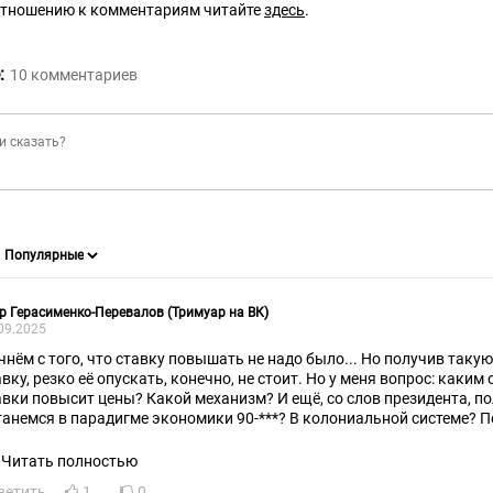
отношению к комментариям читайте
здесь
.
:
10
комментариев
р Герасименко-Перевалов (Тримуар на ВК)
09.2025
чнём с того, что ставку повышать не надо было... Но получив так
авку, резко её опускать, конечно, не стоит. Но у меня вопрос: каки
авки повысит цены? Какой механизм? И ещё, со слов президента, по
танемся в парадигме экономики 90-***? В колониальной системе? Пе
Читать полностью
ветить
1
0