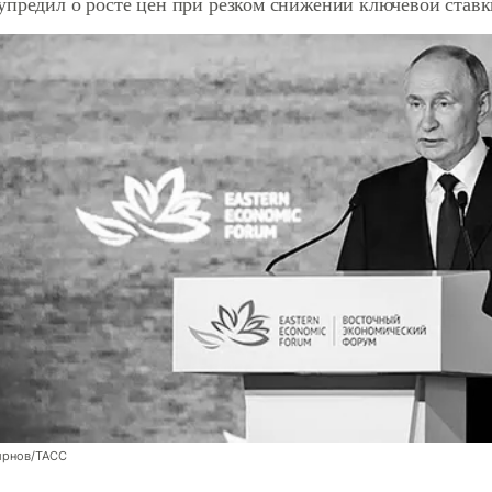
упредил о росте цен при резком снижении ключевой ставк
ирнов/ТАСС