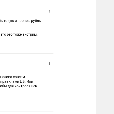
бытовую и прочее. рубль
 это это тоже экстрим.
т слова совсем.
 правилами ЦБ. Или
жбы для контроля цен.
но любой устанавливать.
жно спрос на валюту