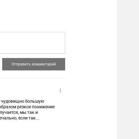
ую чудовищно большую
м образом резкое понижение
лучается, мы так и
чально, если так...