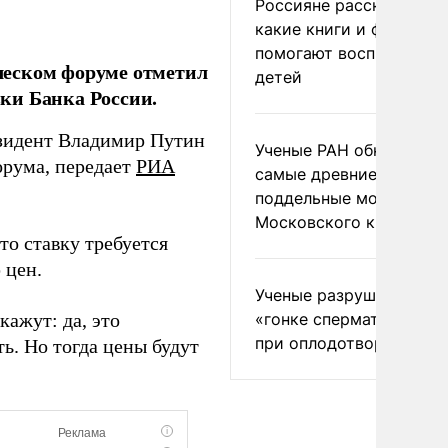
Россияне рассказали,
какие книги и фильмы
помогают воспитывать
ческом форуме отметил
детей
ки Банка России.
езидент Владимир Путин
Ученые РАН обнаружил
орума, передает
РИА
самые древние
поддельные монеты
Московского княжеств
то ставку требуется
 цен.
Ученые разрушили миф
«гонке сперматозоидов
кажут: да, это
при оплодотворении
ь. Но тогда цены будут