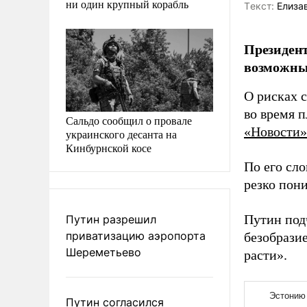
ни один крупный корабль
Tекст:
Елиза
Президен
возможный
О рисках 
во время 
Сальдо сообщил о провале
«Новости»
украинского десанта на
Кинбурнской косе
По его сло
резко пон
Путин подч
Путин разрешил
приватизацию аэропорта
безобрази
Шереметьево
расти».
Путин согласился