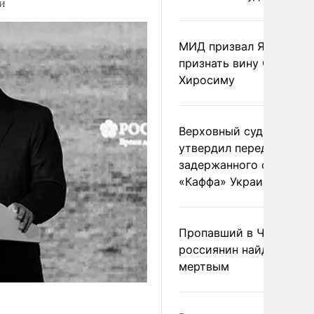
и
МИД призвал Японию
признать вину США за
Хиросиму
Верховный суд Швеции
утвердил передачу
задержанного сухогруз
«Каффа» Украине
Пропавший в Черногор
россиянин найден
мертвым