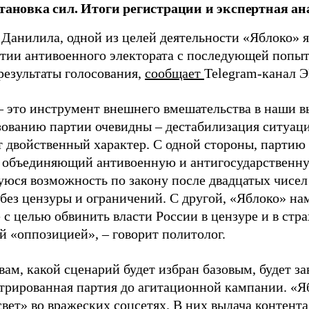
становка сил. Итоги регистрации и экспертная ан
 Данилила, одной из целей деятельности «Яблоко» 
ртии антивоенного электората с последующей попыт
результаты голосования,
сообщает
Telegram-канал 
– это инструмент внешнего вмешательства в наши в
зованию партии очевидны – дестабилизация ситуаци
т двойственный характер. С одной стороны, партию
, объединяющий антивоенную и антигосударственну
юся возможность по закону после двадцатых чисел
 без цензуры и ограничений. С другой, «Яблоко» н
 с целью обвинить власти России в цензуре и в стра
й «оппозицией», – говорит политолог.
вам, какой сценарий будет избран базовым, будет за
стрированная партия до агитационной кампании. «Я
свет» во вражеских соцсетях. В них выдача контент