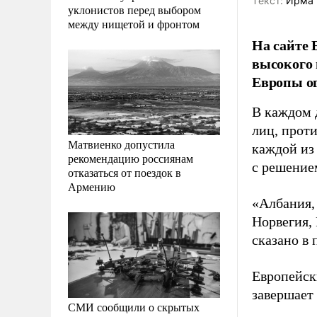
Tекст:
Ирма 
уклонистов перед выбором
между нищетой и фронтом
На сайте 
высокого 
Европы ог
В каждом 
лиц, прот
Матвиенко допустила
каждой из
рекомендацию россиянам
с решение
отказаться от поездок в
Армению
«Албания,
Норвегия,
сказано в
Европейски
завершает
СМИ сообщили о скрытых