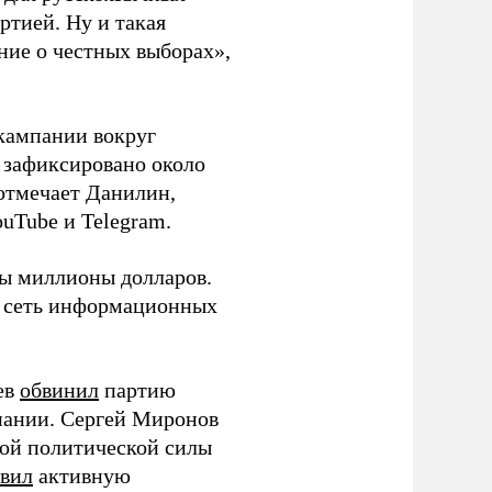
ртией. Ну и такая
ние о честных выборах»,
кампании вокруг
о зафиксировано около
 отмечает Данилин,
ouTube и Telegram.
ны миллионы долларов.
ю сеть информационных
ев
обвинил
партию
пании. Сергей Миронов
той политической силы
вил
активную