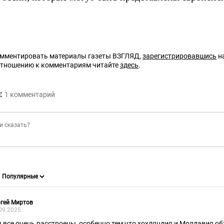
омментировать материалы газеты ВЗГЛЯД,
зарегистрировавшись
на
отношению к комментариям читайте
здесь
.
:
1
комментарий
гей Миртов
09.2025
 все очень расстроены, особенно тем что хохляндия и Молдавия об