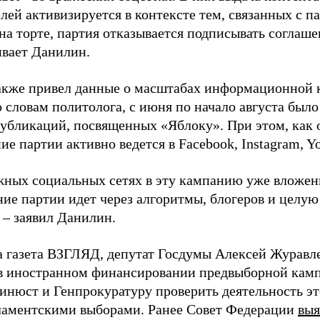
лей активизируется в контексте тем, связанных с па
на торте, партия отказывается подписывать соглаше
ивает Данилин.
акже привел данные о масштабах информационной 
о словам политолога, с июня по начало августа был
 публикаций, посвященных «Яблоку». При этом, как
е партии активно ведется в Facebook, Instagram, Y
жных социальных сетях в эту кампанию уже вложе
ие партии идет через алгоритмы, блогеров и целу
 – заявил Данилин.
а газета ВЗГЛЯД, депутат Госдумы Алексей Журавл
в иностранном финансировании предвыборной кам
нюст и Генпрокуратуру проверить деятельность э
ламентскими выборами. Ранее Совет Федерации
выя