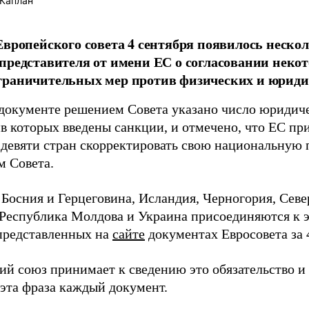
Каплан
Европейского совета 4 сентября появилось неско
представителя от имени ЕС о согласовании нек
раничительных мер против физических и юридич
документе решением Совета указано число юридич
ив которых введены санкции, и отмечено, что ЕС п
 девяти стран скорректировать свою национальную 
м Совета.
 Босния и Герцеговина, Исландия, Черногория, Сев
 Республика Молдова и Украина присоединяются к 
 представленных на
сайте
документах Евросовета за 
й союз принимает к сведению это обязательство и 
 эта фраза каждый документ.