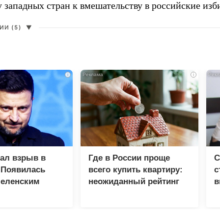
у западных стран к вмешательству в российские изб
И (5)
▼
i
i
зал взрыв в
Где в России проще
С
 Появилась
всего купить квартиру:
с
Зеленским
неожиданный рейтинг
в
р