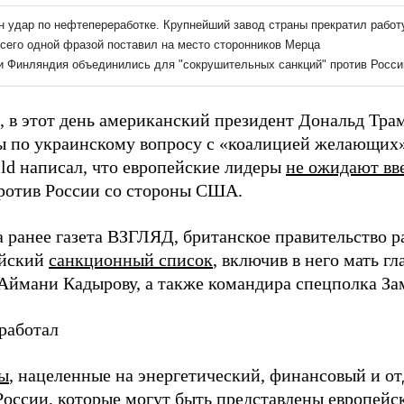
 в этот день американский президент Дональд Тра
ы по украинскому вопросу с «коалицией желающих»
ild написал, что европейские лидеры
не ожидают вв
отив России со стороны США.
а ранее газета ВЗГЛЯД, британское правительство 
ийский
санкционный список
, включив в него мать г
Аймани Кадырову, а также командира спецполка За
работал
ы
, нацеленные на энергетический, финансовый и о
 России, которые могут быть представлены европейс