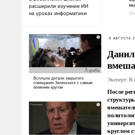
мы 
расширили изучение ИИ
на уроках информатики
От
6 АВГУСТА 2
Данил
вмеша
Эксперт: В
После рег
структуры
вмешатель
политолог
универси
круглом с