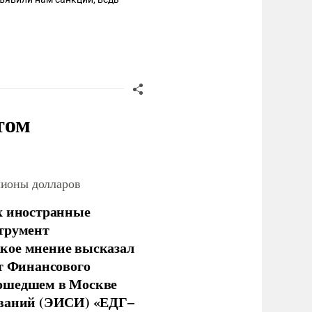
том
лионы долларов
х иностранные
струмент
кое мнение высказал
нт Финансового
рошедшем в Москве
ований (ЭИСИ) «ЕДГ–