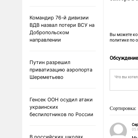
Командир 76-й дивизии
ВДВ назвал потери ВСУ на
Добропольском
Вы можете к
направлении
политике по 
Обсуждение
Путин разрешил
приватизацию аэропорта
Шереметьево
Генсек ООН осудил атаки
украинских
Сортировка:
беспилотников по России
Сер
05.
В российских школах
Мы