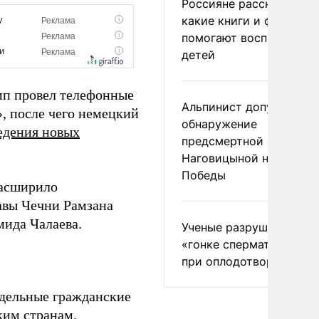
Россияне рассказали,
какие книги и фильмы
помогают воспитывать
детей
мп провел телефонные
Альпинист допустил
, после чего немецкий
обнаружение
едения новых
предсмертной записки
Наговицыной на пике
Победы
расширило
лавы Чечни Рамзана
мида Чалаева.
Ученые разрушили миф
«гонке сперматозоидов
при оплодотворении
тдельные гражданские
ким странам.