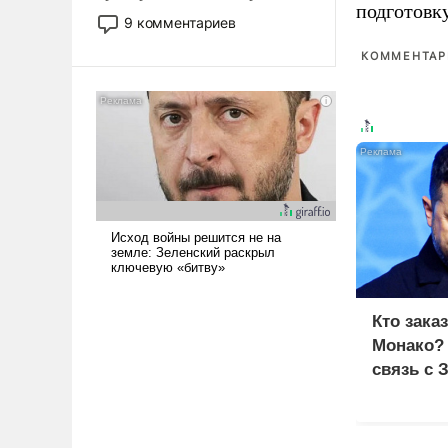
подготовк
двигаемся по пути
9 комментариев
революционных изменений.
КОММЕНТАРИ
То, что несколько лет назад
было образом для
псевдонаучной фантастики,
стало всерьез обсуждаемой
идеей.
Кто зака
Монако?
связь с 