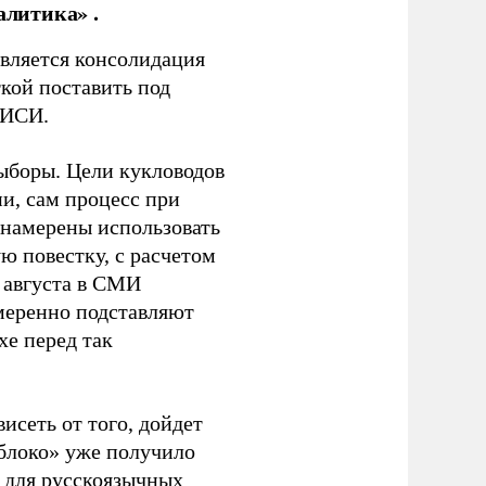
алитика» .
является консолидация
кой поставить под
ЭИСИ.
ыборы. Цели кукловодов
и, сам процесс при
 намерены использовать
ю повестку, с расчетом
 августа в СМИ
амеренно подставляют
хе перед так
висеть от того, дойдет
блоко» уже получило
а для русскоязычных