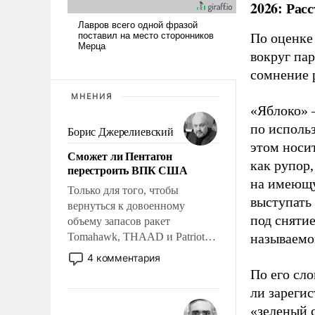
2026: Рас
По оценке
вокруг па
сомнение 
МНЕНИЯ
«Яблоко» 
по исполь
Борис Джерелиевский
этом носи
Сможет ли Пентагон
как рупор
перестроить ВПК США
на имеющу
Только для того, чтобы
выступать
вернуться к довоенному
под снятие
объему запасов ракет
Tomahawk, THAAD и Patriot
называемо
США потребуется более трех
4 комментария
лет. Даже небольшая война с
По его сло
Ираном опустошила
ли зареги
американские арсеналы.
«зеленый 
Сложившаяся ситуация