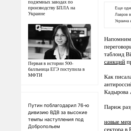
подземных заводах по
производству БПЛА на
Украине
Напомним,
переговор
таблоид B
санкций
пр
Первая в истории 500-
балльница ЕГЭ поступила в
МФТИ
Как писал
антиросс
Кадырова 
Путин поблагодарил 76-ю
Париж раз
дивизию ВДВ за высокие
темпы наступления под
новые мер
Добропольем
сектора в