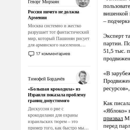
Геворг Мирзаян
пользовате
означает многолетний период
Россия ничего не должна
уязвимости США, например,
вишенкой 
Армении
перед Китаем.
– подчерк
Москва системно и жестко
разрушает тот фантастический
Эксперт т
мир, который Пашинян рисует
партии. П
для армянского населения.
51,5 тыс.
Мир, где политические
17 комментариев
прожекты будут безусловно
продвижени
оплачиваться за счет
российских
«В зарубе
налогоплательщиков и где
Тимофей Бордачёв
Продвижен
Еревану за свои поступки не
ресурсов»,
«Большая крокодила» из
нужно отвечать.
Израиля показала проблему
границ допустимого
Как писал
Дискуссия о рве с
«Яблоко» 
крокодилами для охраны
призвал
Ми
израильских тюрем – это
перед пар
пример того, как быстро мы