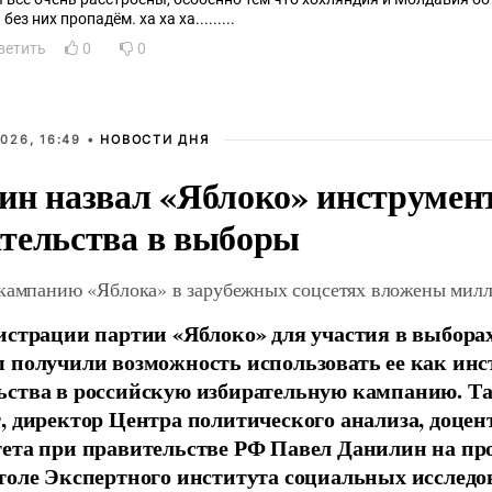
без них пропадём. ха ха ха.........
ветить
0
0
026, 16:49 •
НОВОСТИ ДНЯ
ин назвал «Яблоко» инструмен
тельства в выборы
 кампанию «Яблока» в зарубежных соцсетях вложены мил
истрации партии «Яблоко» для участия в выбора
 получили возможность использовать ее как ин
ства в российскую избирательную кампанию. Та
, директор Центра политического анализа, доце
тета при правительстве РФ Павел Данилин на п
толе Экспертного института социальных исслед