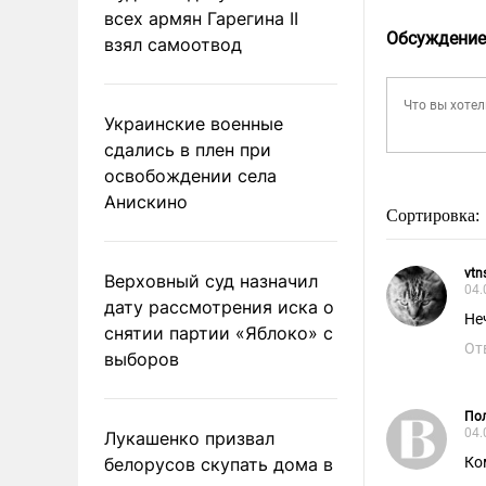
всех армян Гарегина II
Обсуждение
взял самоотвод
Украинские военные
сдались в плен при
освобождении села
Анискино
Сортировка:
vtn
Верховный суд назначил
04.
дату рассмотрения иска о
Не
снятии партии «Яблоко» с
От
выборов
Пол
04.
Лукашенко призвал
белорусов скупать дома в
Ко