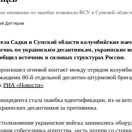
ие наемники по ошибке атаковали ВСУ в Сумской област
ей Дегтярев
села Садки в Сумской области колумбийские на
гонь по украинским десантникам, украинские в
ообщил источник в силовых структурах России.
произошел огневой контакт между отрядом колумби
жащими 80-й отдельной десантно-штурмовой брига
ик
РИА «Новости»
.
инцидента стала ошибка идентификации, из-за ко
краинских десантников за противника.
столкновения украинские войска занимались обору
ловам собеседника агентства, «есть потери со сторо