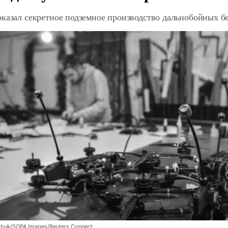
оказал секретное подземное производство дальнобойных б
chuk/SOPA Images/Reuters Connect