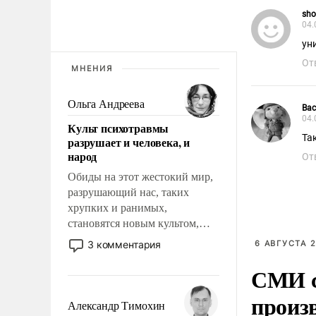
sho
04.
ун
От
МНЕНИЯ
Ольга Андреева
Вас
04.
Культ психотравмы
Та
разрушает и человека, и
народ
От
Обиды на этот жестокий мир,
разрушающий нас, таких
хрупких и ранимых,
становятся новым культом,
постепенно вытесняя и
3 комментария
6 АВГУСТА 2
отменяя традиционное
СМИ с
требование к человеку – быть
мужественным и твердым под
произ
ударами судьбы, брать на себя
Александр Тимохин