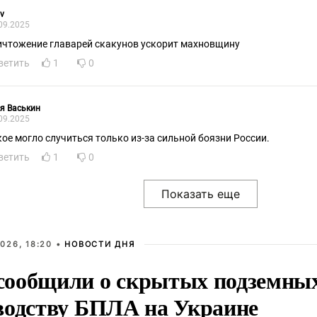
v
09.2025
ичтожение главарей скакунов ускорит махновщину
ветить
1
0
я Васькин
09.2025
кое могло случиться только из-за сильной боязни России.
ветить
1
0
026, 18:20 •
НОВОСТИ ДНЯ
ообщили о скрытых подземных 
водству БПЛА на Украине