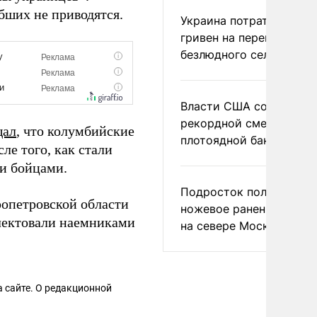
бших не приводятся.
Украина потратила 1 мл
гривен на переименова
безлюдного села
Власти США сообщили 
рекордной смертности 
щал
, что колумбийские
плотоядной бактерии
ле того, как стали
и бойцами.
Подросток получил
ропетровской области
ножевое ранение в дра
плектовали наемниками
на севере Москвы
 сайте. О редакционной