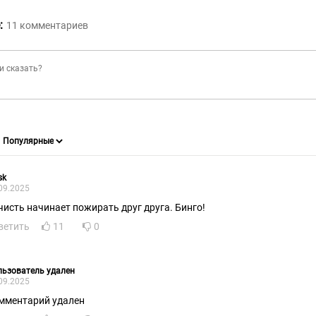
:
11
комментариев
sk
09.2025
чисть начинает пожирать друг друга. Бинго!
ветить
11
0
ьзователь удален
09.2025
мментарий удален