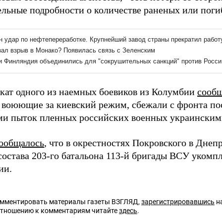
льные подробности о количестве раненых или поги
окат одного из наемных боевиков из Колумбии
сооб
 воюющие за киевский режим, сбежали с фронта пос
ми пыток пленных российских военных украинским
ообщалось
, что в окрестностях Покровского в Днеп
состава 203-го батальона 113-й бригады ВСУ уком
ии.
омментировать материалы газеты ВЗГЛЯД,
зарегистрировавшись
на
отношению к комментариям читайте
здесь
.