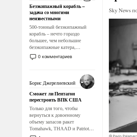
ответственность, помогать
Безэкипажный корабль –
слабым, идти вперед и
Sky News п
задача со многими
адаптироваться.
неизвестными
500-тонный безэкипажный
корабль – нечто гораздо
большее, чем небольшие
безэкипажные катера,
применение которых уже
0 комментариев
стало обыденностью. Задача по
созданию такого корабля очень
сложна и амбициозна. Однако
и ее реализация радикально
Борис Джерелиевский
поднимет наши боевые
Сможет ли Пентагон
возможности.
перестроить ВПК США
Только для того, чтобы
вернуться к довоенному
объему запасов ракет
Tomahawk, THAAD и Patriot
США потребуется более трех
@ Pavlo Palamar