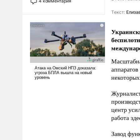
4 комментария
лет. Даже небольшая война с
Ираном опустошила
Tекст:
Елиза
американские арсеналы.
Сложившаяся ситуация
Украински
означает многолетний период
беспилотн
уязвимости США, например,
междунаро
перед Китаем.
Масштабна
аппаратов
некоторых
Журналист
производст
центр уси
работа зде
Завод фун