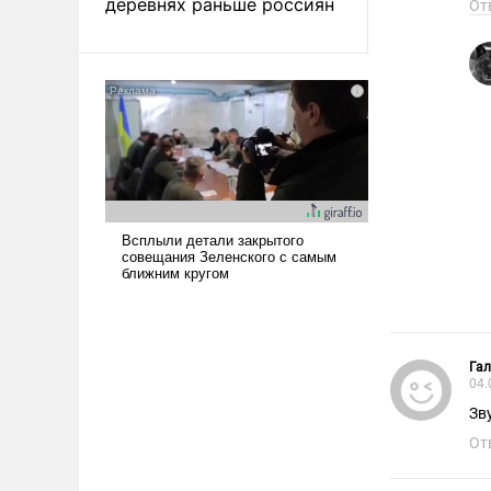
деревнях раньше россиян
От
Га
04.
Зв
От