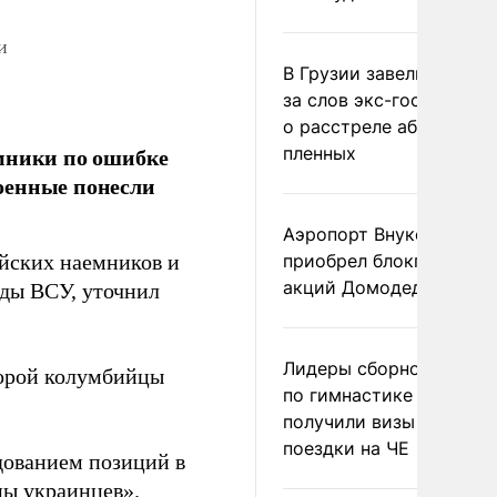
и
В Грузии завели дело и
за слов экс-госминист
о расстреле абхазских
емники по ошибке
пленных
оенные понесли
Аэропорт Внуково
йских наемников и
приобрел блокпакет
акций Домодедово
ды ВСУ, уточнил
Лидеры сборной Росси
торой колумбийцы
по гимнастике не
получили визы для
поездки на ЧЕ
дованием позиций в
ны украинцев».