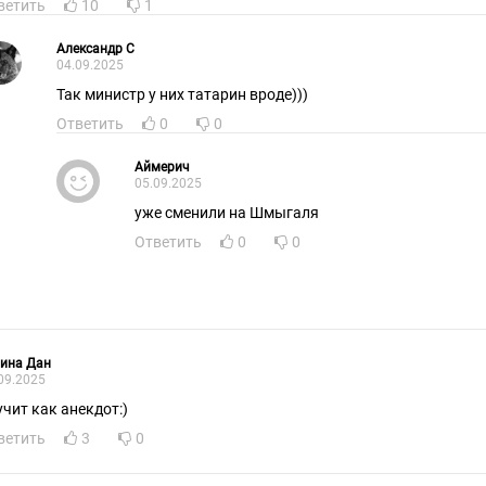
ветить
10
1
Александр С
04.09.2025
Так министр у них татарин вроде)))
Ответить
0
0
Аймерич
05.09.2025
уже сменили на Шмыгаля
Ответить
0
0
лина Дан
09.2025
учит как анекдот:)
ветить
3
0