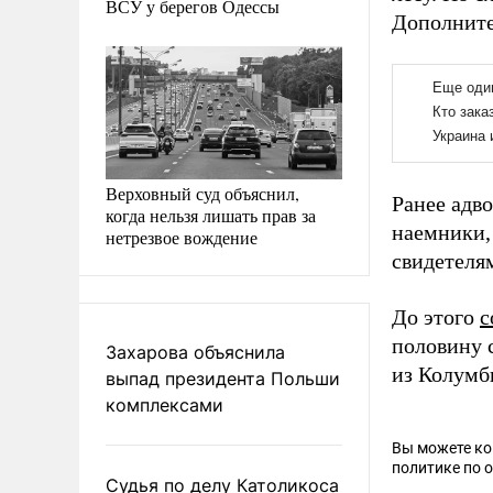
ВСУ у берегов Одессы
Дополните
Верховный суд объяснил,
Ранее адв
когда нельзя лишать прав за
наемники,
нетрезвое вождение
свидетеля
До этого
с
половину 
Захарова объяснила
из Колумб
выпад президента Польши
комплексами
Вы можете к
политике по 
Судья по делу Католикоса