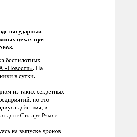
одство ударных
емных цехах при
News.
ка беспилотных
А «Новости»
. На
ники в сутки.
дном из таких секретных
редприятий, но это –
диуса действия, и
спондент Стюарт Рэмси.
уясь на выпуске дронов