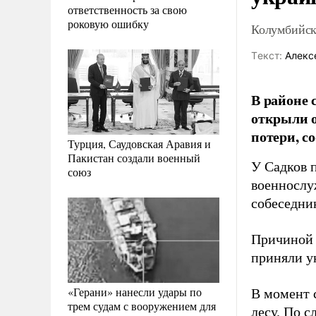
ответственность за свою
роковую ошибку
Колумбийск
Tекст:
Алекс
В районе 
открыли о
потери, с
Турция, Саудовская Аравия и
Пакистан создали военный
У Садков 
союз
военнослу
собеседн
Причиной 
приняли у
«Герани» нанесли удары по
В момент 
трем судам с вооружением для
лесу. По с