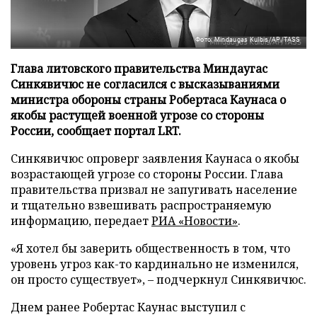
Фото: Mindaugas Kulbis/AP/TASS
Глава литовского правительства Миндаугас
Синкявичюс не согласился с высказываниями
министра обороны страны Робертаса Каунаса о
якобы растущей военной угрозе со стороны
России, сообщает портал LRT.
Синкявичюс опроверг заявления Каунаса о якобы
возрастающей угрозе со стороны России. Глава
правительства призвал не запугивать население
и тщательно взвешивать распространяемую
информацию, передает
РИА «Новости»
.
«Я хотел бы заверить общественность в том, что
уровень угроз как-то кардинально не изменился,
он просто существует», – подчеркнул Синкявичюс.
Днем ранее Робертас Каунас выступил с