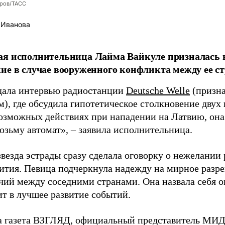
оров/ТАСС
 Иванова
я исполнительница Лайма Вайкуле призналась в
ие в случае вооруженного конфликта между ее ст
дала интервью радиостанции
Deutsche Welle
(призна
), где обсудила гипотетическое столкновение двух 
возможных действиях при нападении на Латвию, она
возьму автомат», – заявила исполнительница.
везда эстрады сразу сделала оговорку о нежелании
ития. Певица подчеркнула надежду на мирное раз
чий между соседними странами. Она назвала себя 
ит в лучшее развитие событий.
а газета ВЗГЛЯД, официальный представитель МИД