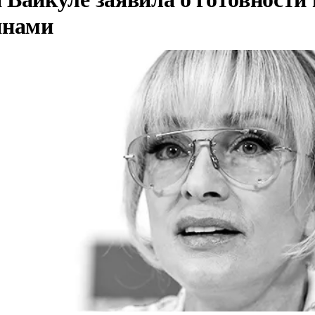
янами