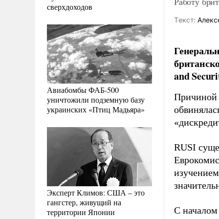
Работу брит
сверхдоходов
Tекст:
Алекс
Генеральн
британског
and Securi
Авиабомбы ФАБ-500
Причиной 
уничтожили подземную базу
украинских «Птиц Мадьяра»
обвинялас
«дискреди
RUSI суще
Еврокомис
изучением
значитель
Эксперт Климов: США – это
гангстер, живущий на
С началом
территории Японии