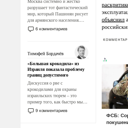
Москва системно и жестко
раскритик
разрушает тот фантастический
эксплуата
мир, который Пашинян рисует
объяснил
а
для армянского населения.
российски
Мир, где этому населению все
6 комментариев
должны просто по
определению, где его
КОММЕНТАРИ
политические прожекты будут
беспрекословно оплачиваться
Тимофей Бордачёв
за счет российских
«Большая крокодила» из
налогоплательщиков и где за
Израиля показала проблему
свои поступки не нужно
границ допустимого
отвечать.
Дискуссия о рве с
крокодилами для охраны
израильских тюрем – это
пример того, как быстро мы
двигаемся по пути
9 комментариев
революционных изменений.
ФСБ: Со
То, что несколько лет назад
покушени
было образом для