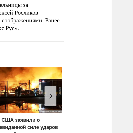
ельницы за
ексей Росликов
 соображениями. Ранее
с Рус».
 США заявили о
Пентагон в разы
евиданной силе ударов
увеличил производство