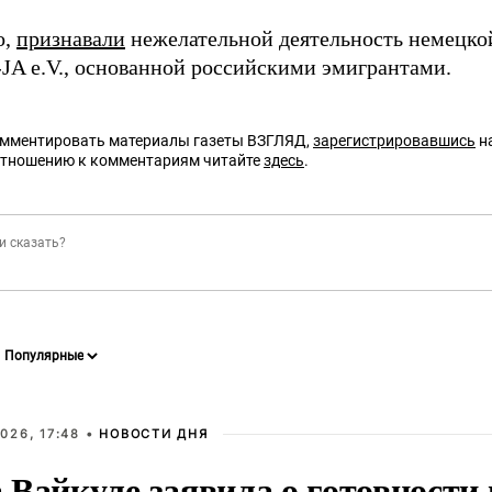
о,
признавали
нежелательной деятельность немецко
-JA e.V., основанной российскими эмигрантами.
омментировать материалы газеты ВЗГЛЯД,
зарегистрировавшись
на
отношению к комментариям читайте
здесь
.
026, 17:48 •
НОВОСТИ ДНЯ
Вайкуле заявила о готовности 