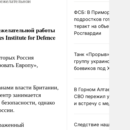
 нежелательной
ФСБ: В Приморье трое
подростков готовили
теракт на объекте
ежелательной работы
Росгвардии
 Institute for Defence
Танк «Прорыв» уничто
оторых Россия
группу украинских
ровать Европу»,
боевиков под Харьково
анами власти Британии,
В Горном Алтае участн
ентр занимается
СВО пережил удар мол
безопасности, однако
и встречу с медведем
оссии.
ыраженный
Следствие нашло новы