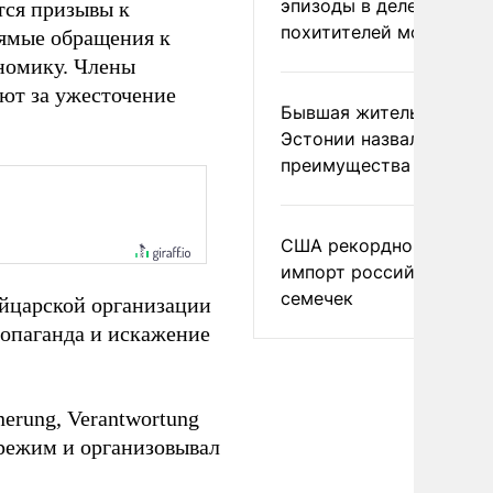
эпизоды в деле
тся призывы к
похитителей москвичек
рямые обращения к
номику. Члены
ют за ужесточение
Бывшая жительница
Эстонии назвала главн
преимущества России
США рекордно нарасти
импорт российских
семечек
йцарской организации
пропаганда и искажение
nerung, Verantwortung
 режим и организовывал