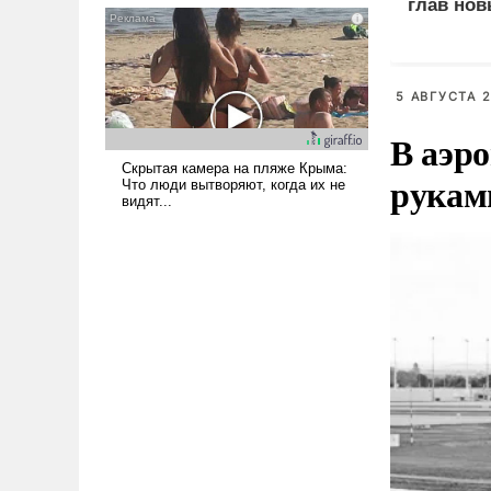
глав нов
псевдонаучной фантастики,
стало всерьез обсуждаемой
идеей.
5 АВГУСТА 2
В аэр
рукам