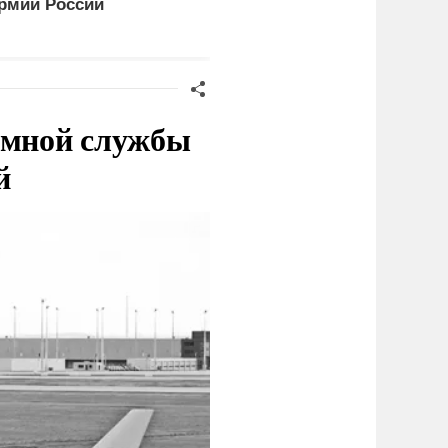
рмии России
ракет Patriot и THAAD
емной службы
й