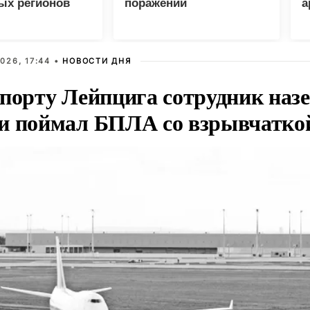
ых регионов
поражении
а
логистических центров в
Киеве
026, 17:44 •
НОВОСТИ ДНЯ
опорту Лейпцига сотрудник наз
и поймал БПЛА со взрывчатко