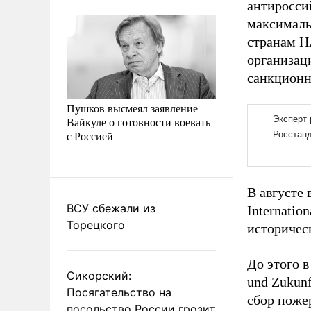
антиросси
максималь
странам Н
организац
санкционн
Пушков высмеял заявление
Вайкуле о готовности воевать
с Россией
В августе
ВСУ сбежали из
Internatio
Торецкого
историчес
До этого 
Сикорский:
und Zukun
Посягательство на
сбор поже
посольство России грозит