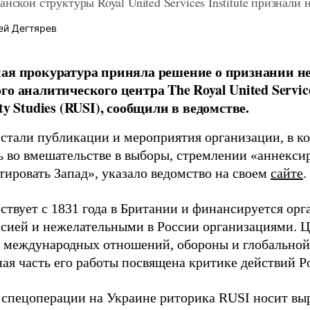
анской структуры Royal United Services Institute признали
ей Дегтярев
ая прокуратура приняла решение о признании н
о аналитического центра The Royal United Services
ty Studies (RUSI), сообщили в ведомстве.
стали публикации и мероприятия организации, в к
ь во вмешательстве в выборы, стремлении «аннекси
тировать Запад», указало ведомство на своем
сайте
.
ствует с 1831 года в Британии и финансируется орг
сией и нежелательными в России организациями. Ц
 международных отношений, обороны и глобальной 
ная часть его работы посвящена критике действий Р
 спецоперации на Украине риторика RUSI носит в