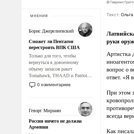
@ Гавриил Григ
Tекст:
Ольга
МНЕНИЯ
Борис Джерелиевский
Латвийска
руки оруж
Сможет ли Пентагон
перестроить ВПК США
Артистка 
Только для того, чтобы
иноагентом
вернуться к довоенному
вопрос о 
объему запасов ракет
Tomahawk, THAAD и Patriot
ответ. «Я 
США потребуется более трех
0 комментариев
лет. Даже небольшая война с
При этом з
Ираном опустошила
кровопрол
американские арсеналы.
противоре
Сложившаяся ситуация
Геворг Мирзаян
означает многолетний период
всегда вер
Россия ничего не должна
уязвимости США, например,
Армении
перед Китаем.
Как писал