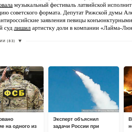
овала
музыкальный фестиваль латвийской исполнит
цию советского формата. Депутат Рижской думы Ал
нтироссийские заявления певицы конъюнктурными
й суд
лишил
артистку доли в компании «Лайма-Люк
И (83)
▼
рвано
Эксперт объяснил
В
е на одного из
задачи России при
н