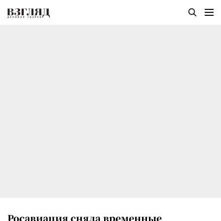
Росавиация сняла временные