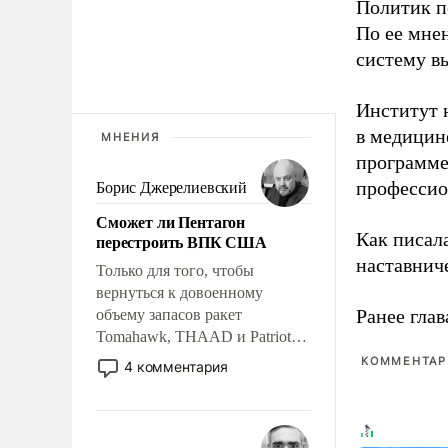
Политик п
По ее мне
систему в
Институт 
в медицине
МНЕНИЯ
программе
профессио
Борис Джерелиевский
Сможет ли Пентагон
Как писал
перестроить ВПК США
наставнич
Только для того, чтобы
вернуться к довоенному
Ранее глав
объему запасов ракет
Tomahawk, THAAD и Patriot
США потребуется более трех
КОММЕНТАРИ
4 комментария
лет. Даже небольшая война с
Ираном опустошила
американские арсеналы.
Сложившаяся ситуация