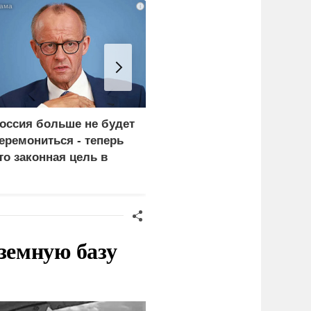
i
оссия больше не будет
«Генерал-провал»: кака
еремониться - теперь
правда выяснилась про
то законная цель в
Драпатого
ермании
земную базу