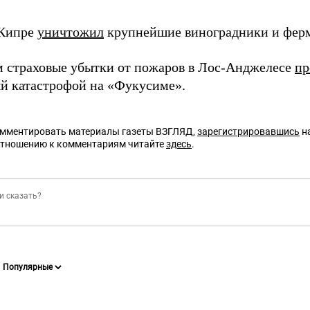
 Кипре
уничтожил
крупнейшие виноградники и ферм
 страховые убытки от пожаров в Лос-Анджелесе
пр
й катастрофой на «Фукусиме».
омментировать материалы газеты ВЗГЛЯД,
зарегистрировавшись
на
отношению к комментариям читайте
здесь
.