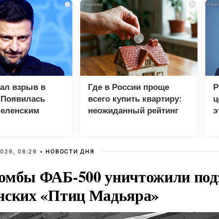
i
i
зал взрыв в
Где в России проще
Р
 Появилась
всего купить квартиру:
ц
Зеленским
неожиданный рейтинг
э
Г
026, 08:26 •
НОВОСТИ ДНЯ
омбы ФАБ-500 уничтожили под
нских «Птиц Мадьяра»