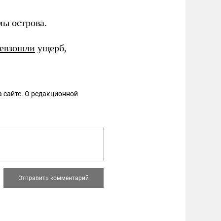
ы острова.
евзошли
ущерб,
 сайте. О редакционной