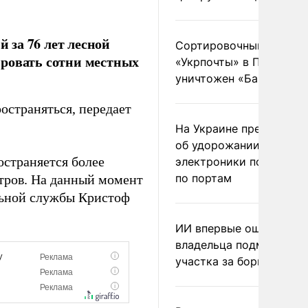
за 76 лет лесной
Сортировочный пункт
ировать сотни местных
«Укрпочты» в Павлогра
уничтожен «Бандероль
страняться, передает
На Украине предупреди
об удорожании китайс
остраняется более
электроники после уда
по портам
етров. На данный момент
льной службы Кристоф
ИИ впервые оштрафова
владельца подмосковн
участка за борщевик