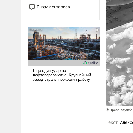
двигаемся по пути
9 комментариев
революционных изменений.
То, что несколько лет назад
было образом для
псевдонаучной фантастики,
стало всерьез обсуждаемой
идеей.
@ Пресс-служба
Tекст:
Алекс