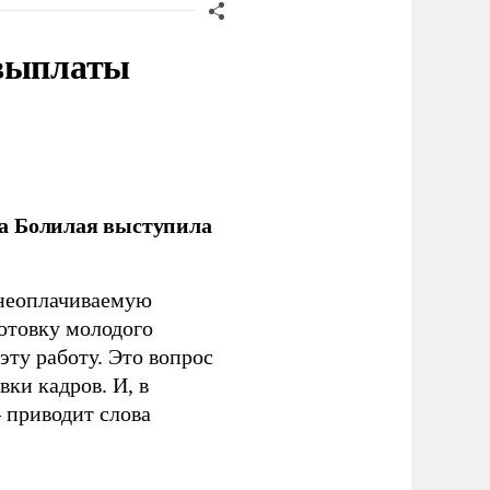
 выплаты
ла Болилая выступила
 неоплачиваемую
готовку молодого
ту работу. Это вопрос
ки кадров. И, в
– приводит слова