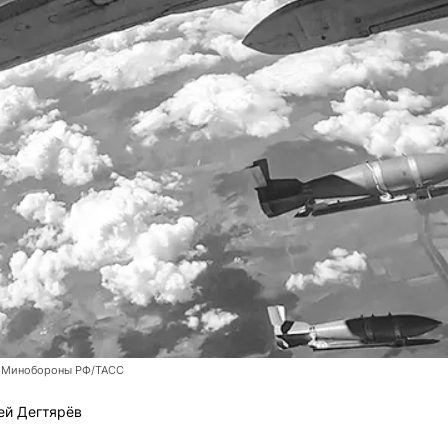
 Минобороны РФ/ТАСС
ей Дегтярёв