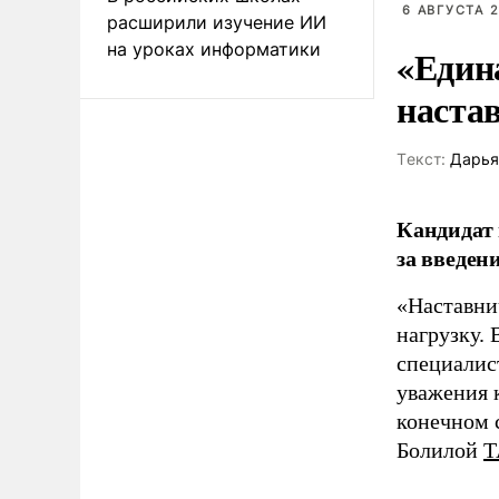
6 АВГУСТА 2
расширили изучение ИИ
на уроках информатики
«Един
наста
Tекст:
Дарья
Кандидат 
за введен
«Наставни
нагрузку. 
специалис
уважения к
конечном с
Болилой
Т