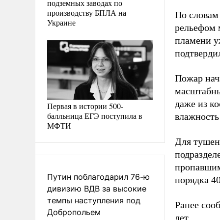
подземных заводах по
производству БПЛА на
По словам
Украине
рельефом 
пламени у
подтвердил
Пожар нача
масштабны
даже из к
Первая в истории 500-
балльница ЕГЭ поступила в
влажность
МФТИ
Для тушен
подразделе
пропавшим
Путин поблагодарил 76-ю
порядка 4
дивизию ВДВ за высокие
темпы наступления под
Ранее соо
Добропольем
лет.