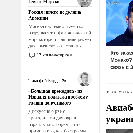
Геворг Мирзаян
означает многолетний период
Россия ничего не должна
уязвимости США, например,
Армении
перед Китаем.
Москва системно и жестко
разрушает тот фантастический
мир, который Пашинян рисует
для армянского населения.
Мир, где политические
Кто зака
17 комментариев
прожекты будут безусловно
Монако?
оплачиваться за счет
связь с 
российских
налогоплательщиков и где
Тимофей Бордачёв
Еревану за свои поступки не
«Большая крокодила» из
нужно отвечать.
6 АВГУСТА 2
Израиля показала проблему
границ допустимого
Авиаб
Дискуссия о рве с
украи
крокодилами для охраны
израильских тюрем – это
пример того, как быстро мы