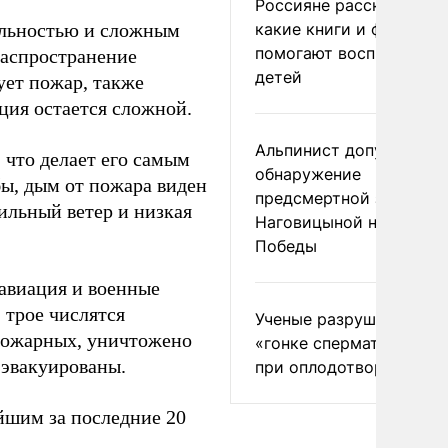
Россияне рассказали,
ельностью и сложным
какие книги и фильмы
помогают воспитывать
распространение
детей
ует пожар, также
ция остается сложной.
Альпинист допустил
, что делает его самым
обнаружение
ы, дым от пожара виден
предсмертной записки
ильный ветер и низкая
Наговицыной на пике
Победы
 авиация и военные
 трое числятся
Ученые разрушили миф
 пожарных, уничтожено
«гонке сперматозоидов
 эвакуированы.
при оплодотворении
шим за последние 20