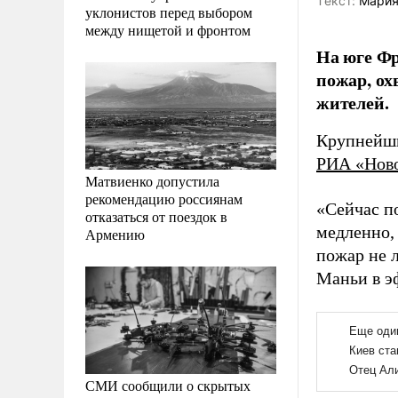
Tекст:
Мария
уклонистов перед выбором
между нищетой и фронтом
На юге Фр
пожар, ох
жителей.
Крупнейши
РИА «Нов
Матвиенко допустила
рекомендацию россиянам
«Сейчас п
отказаться от поездок в
медленно,
Армению
пожар не 
Маньи в э
СМИ сообщили о скрытых