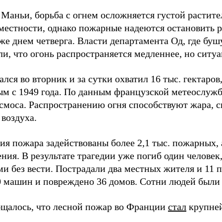
 Маньи, борьба с огнем осложняется густой растит
местности, однако пожарные надеются остановить 
же днем четверга. Власти департамента Од, где буш
и, что огонь распространяется медленнее, но ситуа
лся во вторник и за сутки охватил 16 тыс. гектаров
м с 1949 года. По данным французской метеослужб
осмоса. Распространению огня способствуют жара, с
 воздуха.
ия пожара задействованы более 2,1 тыс. пожарных,
ния. В результате трагедии уже погиб один человек,
и без вести. Пострадали два местных жителя и 11
0 машин и повреждено 36 домов. Сотни людей были
бщалось, что лесной пожар во Франции
стал
крупней