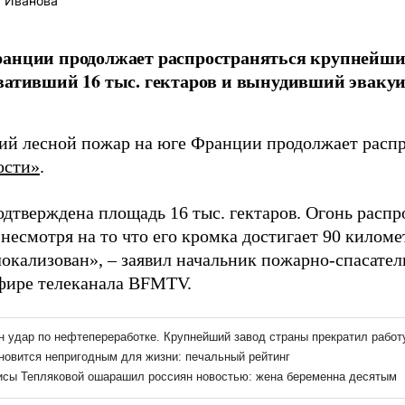
 Иванова
анции продолжает распространяться крупнейший 
вативший 16 тыс. гектаров и вынудивший эваку
й лесной пожар на юге Франции продолжает распро
ости»
.
одтверждена площадь 16 тыс. гектаров. Огонь распр
 несмотря на то что его кромка достигает 90 килом
локализован», – заявил начальник пожарно-спасате
фире телеканала BFMTV.