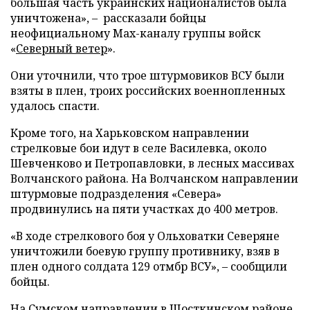
большая часть украинских националистов была
уничтожена», – рассказали бойцы
неофициальному Max-каналу группы войск
«
Северный ветер
».
Они уточнили, что трое штурмовиков ВСУ были
взяты в плен, троих российских военнопленных
удалось спасти.
Кроме того, на Харьковском направлении
стрелковые бои идут в селе Василевка, около
Шевченково и Петропавловки, в лесных массивах
Волчанского района. На Волчанском направлении
штурмовые подразделения «Севера»
продвинулись на пяти участках до 400 метров.
«В ходе стрелкового боя у Ольховатки Северяне
уничтожили боевую группу противнику, взяв в
плен одного солдата 129 отмбр ВСУ», – сообщили
бойцы.
На Сумском направлении в Шосткинском районе