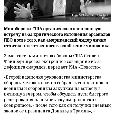
Фото: AdMedia/CNP/Global Look
Press
Минобороны США организовало внеплановую
встречу из-за критического истощения арсеналов
ПВО после того, как американский лидер лично
отчитал ответственного за снабжение чиновника.
Заместитель министра обороны США Стивен
Файнберг провел экстренное совещание из-за
дефицита снарядов, передает
РИА «Новости»
.
«Второй в цепочке руководства министерства
обороны человек срочно собрал высших чинов по
военным и оборонным закупкам на встречу в
пятницу вечером, чтобы обсудить пути быстрого
реагирования на недостатку американских
боеприпасов, - после того как он получил гневный
звонок от президента Дональда Трампа», –