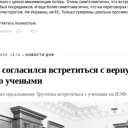
енно с целью минимизации потерь. Очень симптоматично, что встр
бых посредников. И еще более симптоматично, что на переговорах 
оратов. Ни Украины, ни ЕС. Только суверены, реально противоборствующие. И реально
ущие возможного и взаимно допустимого компромисса.
А с прокладками не переговаривается.
Читать полностью
 меняют по мере надобности...
ветить
1
1
026, 14:14 •
НОВОСТИ ДНЯ
 согласился встретиться с вер
ю учеными
ял предложение Трутнева встретиться с учеными на ВЭФ-