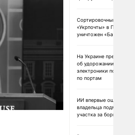
Сортировочный пункт
«Укрпочты» в Павлогра
уничтожен «Бандероль
На Украине предупреди
об удорожании китайс
электроники после уда
по портам
ИИ впервые оштрафова
владельца подмосковн
участка за борщевик