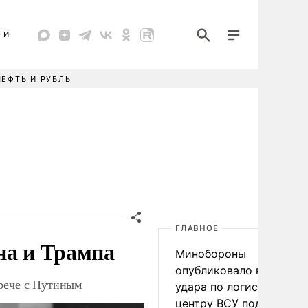
ТИ
НЕФТЬ И РУБЛЬ
ГЛАВНОЕ
на и Трампа
Минобороны
опубликовало видео
трече с Путиным
удара по логистическо
центру ВСУ под Киевом