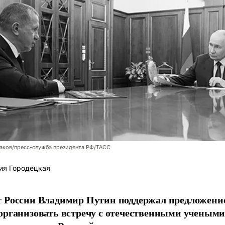
аков/пресс-служба президента РФ/ТАСС
ия Городецкая
т России Владимир Путин поддержал предложени
организовать встречу с отечественными учены