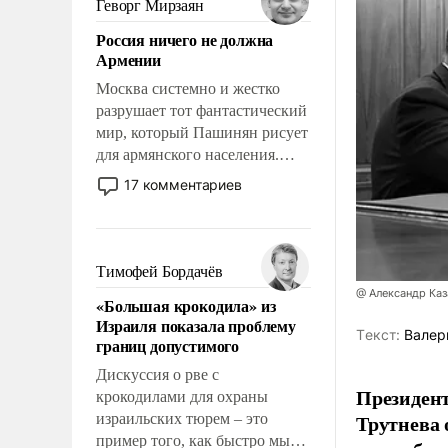
Геворг Мирзаян
означает многолетний период
Россия ничего не должна
уязвимости США, например,
Армении
перед Китаем.
Москва системно и жестко
разрушает тот фантастический
мир, который Пашинян рисует
для армянского населения.
Мир, где политические
17 комментариев
прожекты будут безусловно
оплачиваться за счет
российских
налогоплательщиков и где
Тимофей Бордачёв
Еревану за свои поступки не
@ Александр Каз
«Большая крокодила» из
нужно отвечать.
Израиля показала проблему
Tекст:
Валер
границ допустимого
Дискуссия о рве с
Президен
крокодилами для охраны
Трутнева 
израильских тюрем – это
пример того, как быстро мы