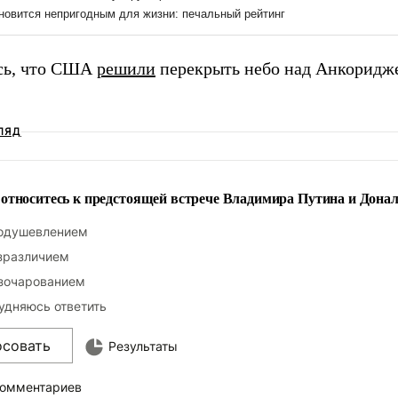
сь, что США
решили
перекрыть небо над Анкоридже
ЛЯД
относитесь к предстоящей встрече Владимира Путина и Дона
одушевлением
зразличием
зочарованием
удняюсь ответить
осовать
Результаты
комментариев