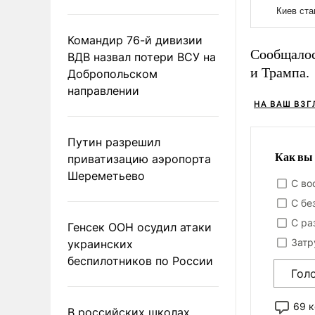
Командир 76-й дивизии
Сообщало
ВДВ назвал потери ВСУ на
и Трампа.
Добропольском
направлении
НА ВАШ ВЗГ
Путин разрешил
Как вы 
приватизацию аэропорта
Шереметьево
С во
С бе
С ра
Генсек ООН осудил атаки
Затр
украинских
беспилотников по России
Гол
69 
В российских школах