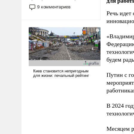
для работ
двигаемся по пути
9 комментариев
революционных изменений.
Речь идет 
То, что несколько лет назад
инновацио
было образом для
псевдонаучной фантастики,
«Владимир
стало всерьез обсуждаемой
Федерацию
идеей.
технологи
будем рады
Путин с г
мероприят
работника
В 2024 го
технологи
Месяцем р