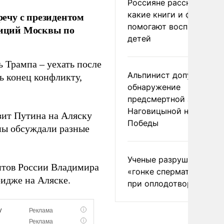
Россияне рассказали,
какие книги и фильмы
ечу с президентом
помогают воспитывать
зиций Москвы по
детей
ь Трампа – уехать после
Альпинист допустил
ь конец конфликту,
обнаружение
предсмертной записки
Наговицыной на пике
зит Путина на Аляску
Победы
ны обсуждали разные
Ученые разрушили миф
нтов России Владимира
«гонке сперматозоидов
идже на Аляске.
при оплодотворении