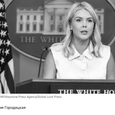
CNP/Keystone Press Agency/Global Look Press
ия Городецкая