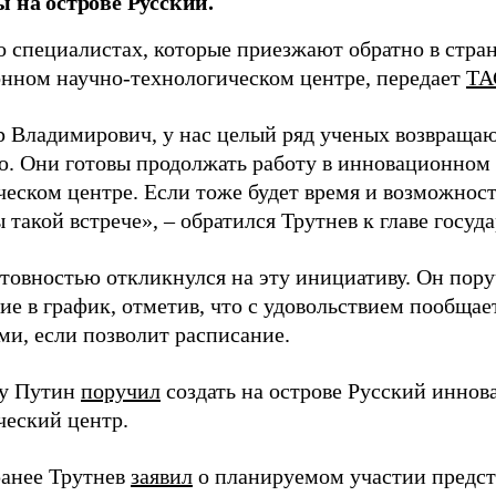
ы на острове Русский.
о специалистах, которые приезжают обратно в стран
нном научно-технологическом центре, передает
ТА
 Владимирович, у нас целый ряд ученых возвращаю
. Они готовы продолжать работу в инновационном 
ческом центре. Если тоже будет время и возможност
 такой встрече», – обратился Трутнев к главе госуда
отовностью откликнулся на эту инициативу. Он пор
ие в график, отметив, что с удовольствием пообщае
ми, если позволит расписание.
ду Путин
поручил
создать на острове Русский инно
ческий центр.
анее Трутнев
заявил
о планируемом участии предс