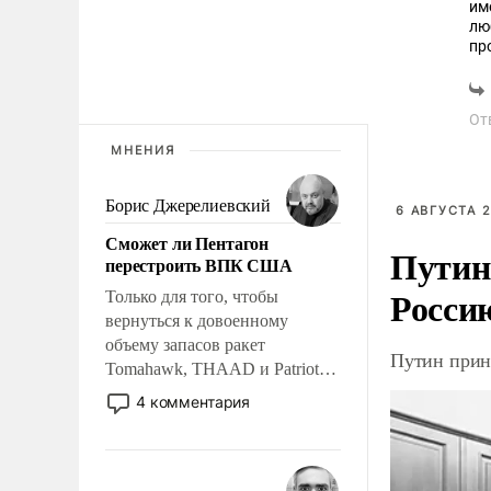
им
лю
протект
ищ
Их
От
МНЕНИЯ
Борис Джерелиевский
6 АВГУСТА 2
Сможет ли Пентагон
Путин
перестроить ВПК США
Росси
Только для того, чтобы
вернуться к довоенному
объему запасов ракет
Путин прин
Tomahawk, THAAD и Patriot
США потребуется более трех
4 комментария
лет. Даже небольшая война с
Ираном опустошила
американские арсеналы.
Сложившаяся ситуация