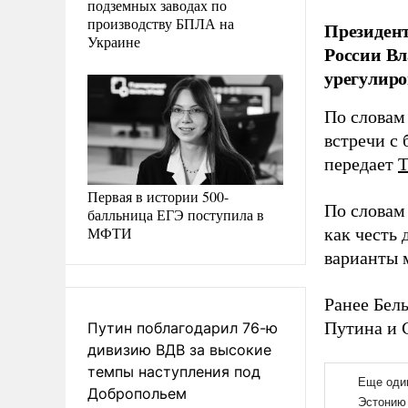
подземных заводах по
производству БПЛА на
Президент
Украине
России В
урегулиро
По словам 
встречи с
передает
Первая в истории 500-
По словам
балльница ЕГЭ поступила в
МФТИ
как честь
варианты 
Ранее Бел
Путина и 
Путин поблагодарил 76-ю
дивизию ВДВ за высокие
темпы наступления под
Добропольем