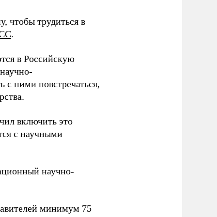
у, чтобы трудиться в
СС
.
тся в Российскую
научно-
ь с ними повстречаться,
рства.
учил включить это
тся с научными
вационный научно-
тавителей минимум 75