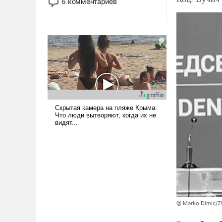
6 комментариев
стало обыденностью. Задача по
созданию такого корабля очень
сложна и амбициозна. Однако
и ее реализация радикально
поднимет наши боевые
возможности.
@ Marko Dimic/