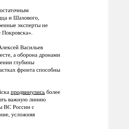
достаточным
дца и Шахового,
оенные эксперты не
е Покровска».
Алексей Васильев
есте, а оборона дронами
чении глубины
частках фронта способны
йска
продвинулись
более
езать важную линию
ы ВС России с
ние, усложняя