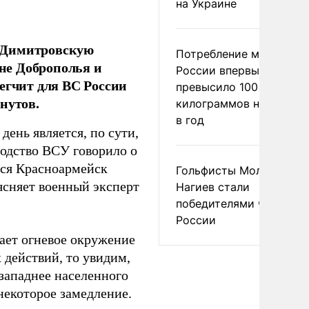
на Украине
о-Димитровскую
Потребление мяса в
не Доброполья и
России впервые
егчит для ВС России
превысило 100
нутов.
килограммов на челове
в год
ень является, по сути,
водство ВСУ говорило о
тся Красноармейск
Гольфисты Молоканова
ясняет военный эксперт
Нагиев стали
победителями чемпион
России
чает огневое окружение
 действий, то увидим,
западнее населенного
некоторое замедление.