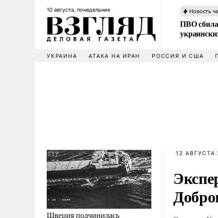
10 августа, понедельник
Новость ч
ПВО сбила
украински
УКРАИНА
АТАКА НА ИРАН
РОССИЯ И США
12 АВГУСТА 
Экспе
Добро
Швеция подчинилась