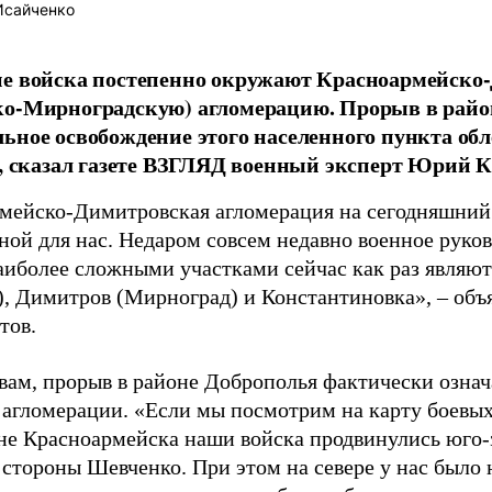
Исайченко
ие войска постепенно окружают Красноармейск
ко-Мирноградскую) агломерацию. Прорыв в райо
ьное освобождение этого населенного пункта обл
у, сказал газете ВЗГЛЯД военный эксперт Юрий К
мейско-Димитровская агломерация на сегодняшний д
ной для нас. Недаром совсем недавно военное руко
наиболее сложными участками сейчас как раз являю
), Димитров (Мирноград) и Константиновка», – объ
тов.
овам, прорыв в районе Доброполья фактически озна
 агломерации. «Если мы посмотрим на карту боевых
оне Красноармейска наши войска продвинулись юго-
 стороны Шевченко. При этом на севере у нас было 