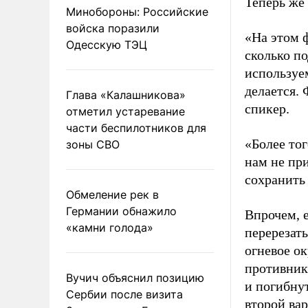
Теперь же
Минобороны: Российские
войска поразили
«На этом 
Одесскую ТЭЦ
сколько по
используе
делается.
Глава «Калашникова»
спикер.
отметил устаревание
части беспилотников для
«Более тог
зоны СВО
нам не пр
сохранить 
Обмеление рек в
Германии обнажило
Впрочем, 
«камни голода»
перерезать
огневое о
противник 
Вучич объяснил позицию
и погибнут
Сербии после визита
второй вар