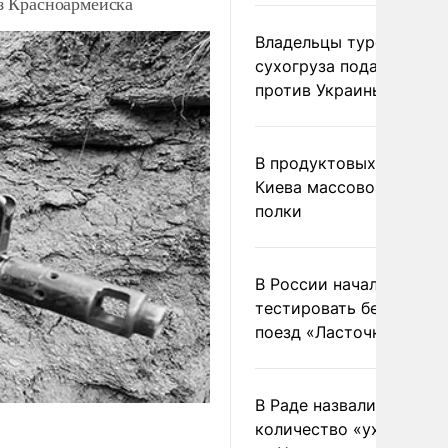
з Красноармейска
Владельцы турецкого
сухогруза подадут иск
против Украины в Гаагу
В продуктовых магазин
Киева массово опустел
полки
В России начали
тестировать беспилотн
поезд «Ласточка»
В Раде назвали
количество «ухилянтов