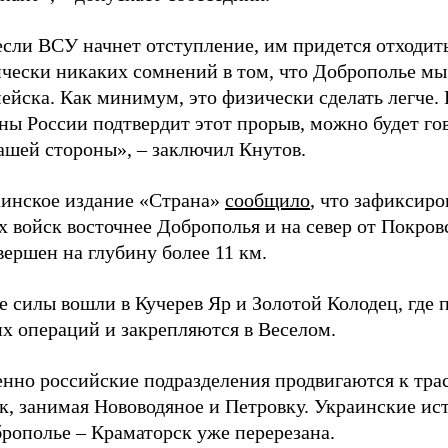
если ВСУ начнет отступление, им придется отходит
ически никаких сомнений в том, что Доброполье м
ейска. Как минимум, это физически сделать легче. 
ы России подтвердит этот прорыв, можно будет гов
нашей стороны», – заключил Кнутов.
аинское издание «Страна»
сообщило
, что зафиксир
х войск восточнее Доброполья и на север от Покро
вершен на глубину более 11 км.
е силы вошли в Кучерев Яр и Золотой Колодец, где 
х операций и закрепляются в Веселом.
нно российские подразделения продвигаются к тра
к, занимая Нововодяное и Петровку. Украинские ис
брополье – Краматорск уже перерезана.