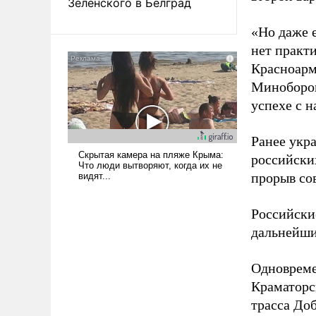
Зеленского в Белград
«Но даже 
нет практ
Красноарм
Миноборон
успехе с 
Ранее укр
российски
прорыв со
Российски
дальнейши
Одновреме
Краматорс
трасса До