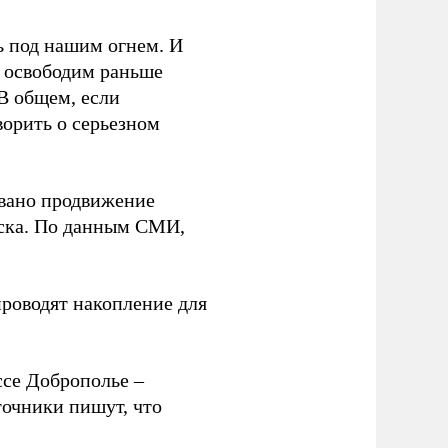
ь под нашим огнем. И
ы освободим раньше
В общем, если
орить о серьезном
овано продвижение
вска. По данным СМИ,
проводят накопление для
ссе Доброполье –
точники пишут, что