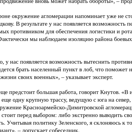
 продвижение вновь может набрать обороты», – про
фоне окружение агломерации напоминает уже не ст
дкову. В результате у нас появляется возможность п
мых противником для обеспечения логистики и ротац
 Фактически мы наблюдаем изоляцию района боевых 
о, у нас появляется возможность вытеснить против
идется брать населенный пункт в лоб, что поможет
жизни своих военных», – указывает эксперт.
еще предстоит большая работа, говорит Кнутов. «В 
 еще одну крупную трассу, ведущую с юга на север,
кружение Красноармейско-Димитровской агломерац
стоит перед выбором: либо экстренно выводить сво
ь. Учитывая политику Зеленского, я склоняюсь к то
иант», – допускает собеседник.