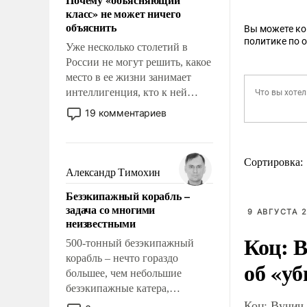
свойство заявляться на порог
класс» не может ничего
нашего дома.
объяснить
Вы можете к
политике по 
Уже несколько столетий в
России не могут решить, какое
место в ее жизни занимает
интеллигенция, кто к ней
принадлежит, а кого из нее
19 комментариев
исключили с правом
восстановления и без оного. И
чем она отличается от просто
Сортировка:
образованных людей. Иногда
Александр Тимохин
казалось, что эти вопросы
Безэкипажный корабль –
решены раз и навсегда, но –
задача со многими
нет, не решены.
9 АВГУСТА 2
неизвестными
Коц: В
500-тонный безэкипажный
корабль – нечто гораздо
об «уб
большее, чем небольшие
безэкипажные катера,
Коц: Вучич 
применение которых уже