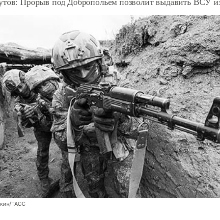
утов: Прорыв под Добропольем позволит выдавить ВСУ и
кин/ТАСС