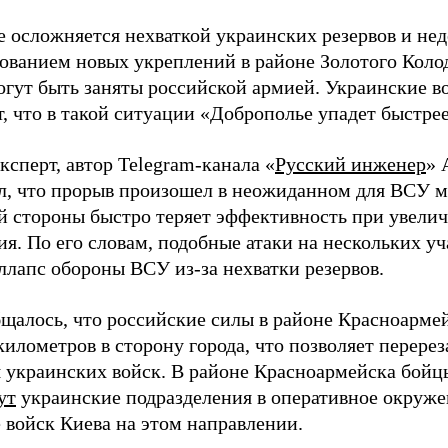
 осложняется нехваткой украинских резервов и не
ованием новых укреплений в районе Золотого Коло
огут быть заняты российской армией. Украинские в
, что в такой ситуации «Доброполье упадет быстре
сперт, автор Telegram-канала «
Русский инженер
» 
л, что прорыв произошел в неожиданном для ВСУ м
й стороны быстро теряет эффективность при увели
ия. По его словам, подобные атаки на нескольких у
ллапс обороны ВСУ из-за нехватки резервов.
бщалось, что российские силы в районе Красноарме
километров в сторону города, что позволяет перер
 украинских войск. В районе Красноармейска бойц
ут
украинские подразделения в оперативное окруже
 войск Киева на этом направлении.