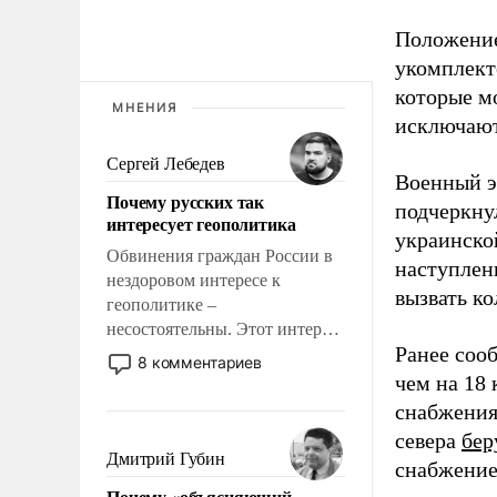
Положение
укомплект
которые м
МНЕНИЯ
исключают
Сергей Лебедев
Военный эк
Почему русских так
подчеркну
интересует геополитика
украинско
Обвинения граждан России в
наступлен
нездоровом интересе к
вызвать ко
геополитике –
несостоятельны. Этот интерес
Ранее соо
рационален и прагматичен. Он
8 комментариев
обусловлен тысячелетним
чем на 18 
опытом выживания в крайне
снабжения
непростых условиях и
севера
бер
фундаментальным знанием,
Дмитрий Губин
снабжение
что мировая политика имеет
Почему «объясняющий