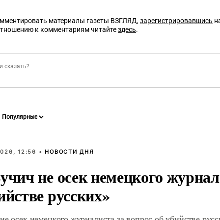
омментировать материалы газеты ВЗГЛЯД,
зарегистрировавшись
на
отношению к комментариям читайте
здесь
.
026, 12:56 •
НОВОСТИ ДНЯ
учич не осек немецкого журнал
ийстве русских»
не осек немецкого журналиста за вопрос об убийстве рус