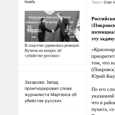
бомбу
Tекст:
Олег 
Российск
(Покровс
потенциал
эту задач
В соцсетях удивились реакции
«Красноар
Вучича на вопрос об
«убийстве русских»
приоритет
том, что 
(Покровск
Юрий Кну
Захарова: Запад
проигнорировал слова
По его сл
журналиста Мартенса об
указанной
убийстве русских
что в рай
пункта, со