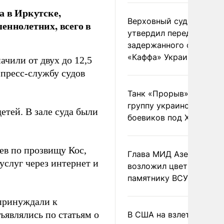
а в Иркутске,
Верховный суд Швеции
еннолетних, всего в
утвердил передачу
задержанного сухогруз
«Каффа» Украине
ачили от двух до 12,5
 пресс-службу судов
Танк «Прорыв» уничто
группу украинских
етей. В зале суда были
боевиков под Харьково
ев по прозвищу Кос,
Глава МИД Азербайджа
услуг через интернет и
возложил цветы к
памятнику ВСУ
 принуждали к
ъявлялись по статьям о
В США на взлете разби