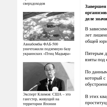
сверхдоходов
Завершен 
организов
деле знач
В зависимо
лет лишен
общей юри
Авиабомбы ФАБ-500
уничтожили подземную базу
Пятерым да
украинских «Птиц Мадьяра»
взяты под 
По данным
который с
обустроен
Эксперт Климов: США – это
В этих кв
гангстер, живущий на
проституц
территории Японии