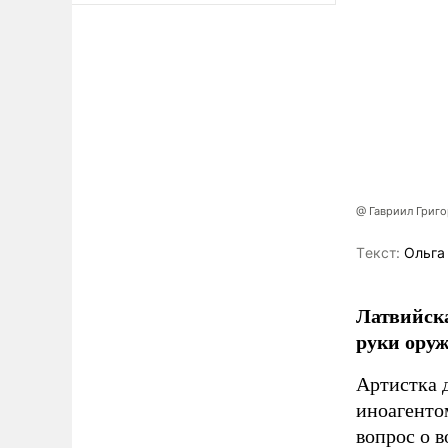
@ Гавриил Григ
Tекст:
Ольга
Латвийска
руки оруж
Артистка 
иноагентом
вопрос о 