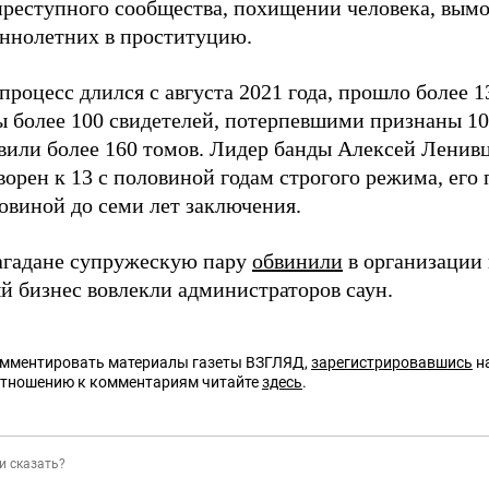
преступного сообщества, похищении человека, вымо
ннолетних в проституцию.
роцесс длился с августа 2021 года, прошло более 1
 более 100 свидетелей, потерпевшими признаны 10
вили более 160 томов. Лидер банды Алексей Ленивц
ворен к 13 с половиной годам строгого режима, его
овиной до семи лет заключения.
агадане супружескую пару
обвинили
в организации 
й бизнес вовлекли администраторов саун.
омментировать материалы газеты ВЗГЛЯД,
зарегистрировавшись
на
отношению к комментариям читайте
здесь
.