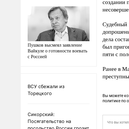
создании 
несоверше
Судебный п
допрошены
дела соста
Пушков высмеял заявление
был приго
Вайкуле о готовности воевать
пяти с пол
с Россией
Ранее в М
преступны
ВСУ сбежали из
Торецкого
Вы можете к
политике по 
Сикорский:
Посягательство на
посольство России грозит