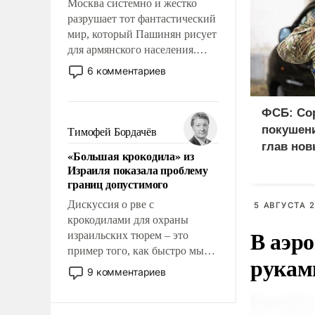
Москва системно и жестко
разрушает тот фантастический
мир, который Пашинян рисует
для армянского населения.
Мир, где этому населению все
6 комментариев
должны просто по
определению, где его
политические прожекты будут
ФСБ: Со
беспрекословно оплачиваться
покушени
Тимофей Бордачёв
за счет российских
глав нов
«Большая крокодила» из
налогоплательщиков и где за
Израиля показала проблему
свои поступки не нужно
границ допустимого
отвечать.
Дискуссия о рве с
5 АВГУСТА 2
крокодилами для охраны
В аэр
израильских тюрем – это
пример того, как быстро мы
рукам
двигаемся по пути
9 комментариев
революционных изменений.
То, что несколько лет назад
было образом для