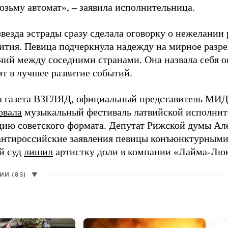
возьму автомат», – заявила исполнительница.
везда эстрады сразу сделала оговорку о нежелании
ития. Певица подчеркнула надежду на мирное раз
чий между соседними странами. Она назвала себя 
ит в лучшее развитие событий.
а газета ВЗГЛЯД, официальный представитель МИД
овала
музыкальный фестиваль латвийской исполнит
цию советского формата. Депутат Рижской думы Ал
нтироссийские заявления певицы конъюнктурными
й суд
лишил
артистку доли в компании «Лайма-Люк
И (83)
▼