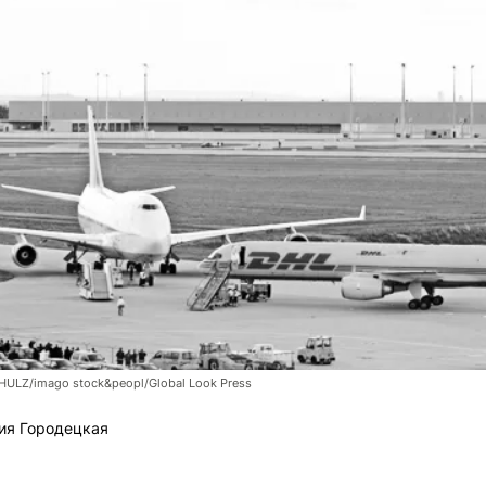
LZ/imago stock&peopl/Global Look Press
ия Городецкая