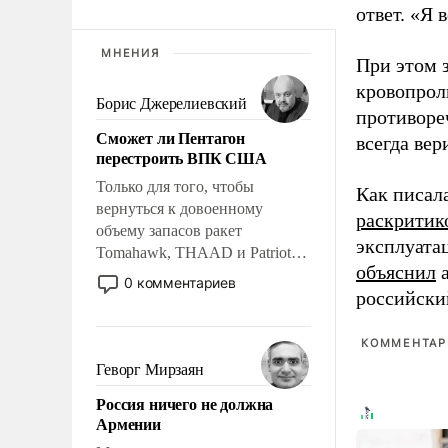
ответ. «Я 
МНЕНИЯ
При этом з
кровопрол
Борис Джерелиевский
противоре
Сможет ли Пентагон
всегда вер
перестроить ВПК США
Только для того, чтобы
Как писал
вернуться к довоенному
раскритик
объему запасов ракет
эксплуата
Tomahawk, THAAD и Patriot
объяснил
а
США потребуется более трех
0 комментариев
российски
лет. Даже небольшая война с
Ираном опустошила
американские арсеналы.
КОММЕНТАРИ
Сложившаяся ситуация
Геворг Мирзаян
означает многолетний период
Россия ничего не должна
уязвимости США, например,
Армении
перед Китаем.