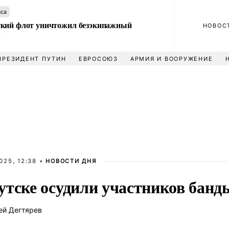
аса
кий флот уничтожил безэкипажный
НОВОС
У
ПРЕЗИДЕНТ ПУТИН
ЕВРОСОЮЗ
АРМИЯ И ВООРУЖЕНИЕ
025, 12:38 •
НОВОСТИ ДНЯ
утске осудили участников банд
ей Дегтярев