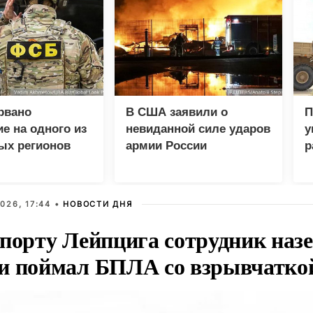
рвано
В США заявили о
П
е на одного из
невиданной силе ударов
у
ых регионов
армии России
р
026, 17:44 •
НОВОСТИ ДНЯ
опорту Лейпцига сотрудник наз
и поймал БПЛА со взрывчатко