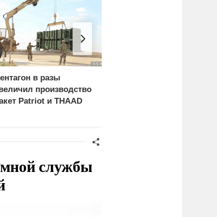
ентагон в разы
Российские военные
величил производство
поразили четыре
акет Patriot и THAAD
сухогруза с оружием
для украинской армии
емной службы
й