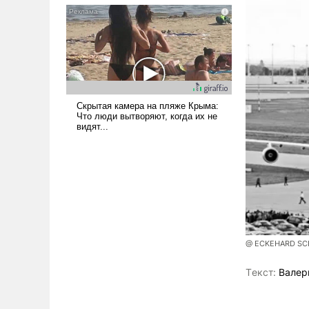
псевдонаучной фантастики,
стало всерьез обсуждаемой
идеей.
@ ECKEHARD SCHU
Tекст:
Валер