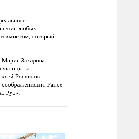
 реального
решение любых
оптимистом, который
 Мария Захарова
ельницы за
ексей Росликов
 соображениями. Ранее
с Рус».