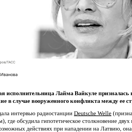
оров/ТАСС
 Иванова
я исполнительница Лайма Вайкуле призналась в
ие в случае вооруженного конфликта между ее ст
дала интервью радиостанции
Deutsche Welle
(призна
), где обсудила гипотетическое столкновение двух 
возможных действиях при нападении на Латвию, она