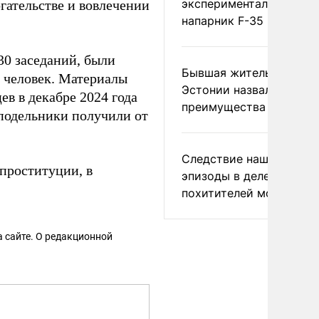
экспериментальный др
гательстве и вовлечении
напарник F-35
30 заседаний, были
Бывшая жительница
 человек. Материалы
Эстонии назвала главн
ев в декабре 2024 года
преимущества России
 подельники получили от
Следствие нашло новы
проституции, в
эпизоды в деле
похитителей москвичек
 сайте. О редакционной