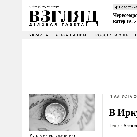
6 августа, четверг
Новость ч
Черноморс
катер ВС
УКРАИНА
АТАКА НА ИРАН
РОССИЯ И США
1 АВГУСТА 2
В Ирк
Tекст:
Алекс
Рубль начал слабеть от