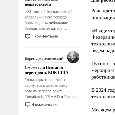
адаптироваться.
неизвестными
Речь идет 
500-тонный безэкипажный
инновацио
корабль – нечто гораздо
большее, чем небольшие
безэкипажные катера,
«Владимир
применение которых уже
1 комментарий
Федерацию
стало обыденностью. Задача по
технологи
созданию такого корабля очень
будем рады
сложна и амбициозна. Однако
и ее реализация радикально
Борис Джерелиевский
поднимет наши боевые
Путин с г
Сможет ли Пентагон
возможности.
мероприят
перестроить ВПК США
работника
Только для того, чтобы
вернуться к довоенному
В 2024 го
объему запасов ракет
технологи
Tomahawk, THAAD и Patriot
США потребуется более трех
4 комментария
лет. Даже небольшая война с
Месяцем р
Ираном опустошила