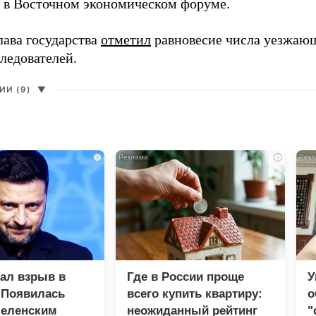
в в Восточном экономическом форуме.
лава государства
отметил
равновесие числа уезжаю
ледователей.
И (9)
▼
i
i
зал взрыв в
Где в России проще
У
 Появилась
всего купить квартиру:
о
Зеленским
неожиданный рейтинг
"