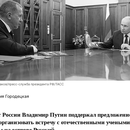
аков/пресс-служба президента РФ/ТАСС
ия Городецкая
т России Владимир Путин поддержал предложени
организовать встречу с отечественными учены
ы на острове Русский.