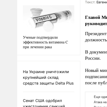
Tекст:
Евгени
Главой Ми
руководит
Президент
Ученые подтвердили
должность
эффективность витамина C
при лечении рака
В документ
России.
Новый мин
На Украине уничтожили
подписани
крупнейший склад
после пуб
средств защиты Delta Plus
Сенат США одобрил
ужесточение санкций