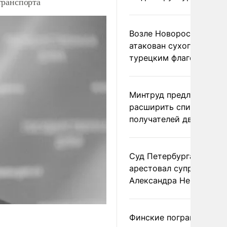
транспорта
Возле Новороссийска
атакован сухогруз под
турецким флагом
Минтруд предложил
расширить список
получателей двух пенс
Суд Петербурга заочно
арестовал супругу
Александра Невзорова
Финские пограничники