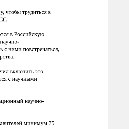
у, чтобы трудиться в
СС
.
тся в Российскую
научно-
ь с ними повстречаться,
рства.
учил включить это
тся с научными
вационный научно-
тавителей минимум 75