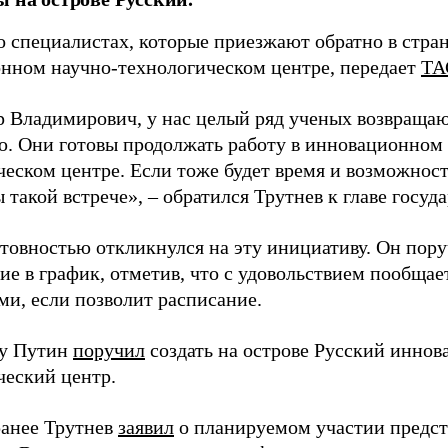
о специалистах, которые приезжают обратно в стран
нном научно-технологическом центре, передает
ТА
 Владимирович, у нас целый ряд ученых возвращаю
. Они готовы продолжать работу в инновационном 
ческом центре. Если тоже будет время и возможност
 такой встрече», – обратился Трутнев к главе госуда
отовностью откликнулся на эту инициативу. Он пор
ие в график, отметив, что с удовольствием пообщае
ми, если позволит расписание.
ду Путин
поручил
создать на острове Русский инно
ческий центр.
анее Трутнев
заявил
о планируемом участии предс