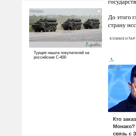
государст
американские арсеналы.
Сложившаяся ситуация
До этого г
означает многолетний период
страну исс
уязвимости США, например,
перед Китаем.
КОММЕНТАРИ
Кто зака
Монако?
связь с 