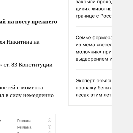
закрыли проходы для
диких животных на
границе с Россией
й на посту прежнего
Семье фермера Уолкер
ея Никитина на
из мема «веселый
молочник» пригрозили
выдворением из Росси
» ст. 83 Конституции
Эксперт объяснил
остей с момента
пропажу белых грибов 
лесах этим летом
ил в силу немедленно