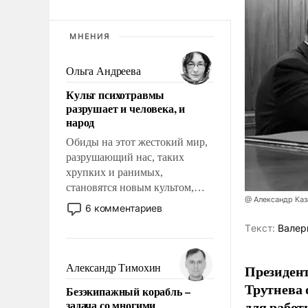
МНЕНИЯ
Ольга Андреева
Культ психотравмы
разрушает и человека, и
народ
Обиды на этот жестокий мир,
разрушающий нас, таких
хрупких и ранимых,
становятся новым культом,
@ Александр Каз
постепенно вытесняя и
6 комментариев
отменяя традиционное
Tекст:
Валер
требование к человеку – быть
мужественным и твердым под
ударами судьбы, брать на себя
Президен
Александр Тимохин
ответственность, помогать
Трутнева 
Безэкипажный корабль –
слабым, идти вперед и
задача со многими
для работ