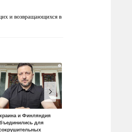
щих и возвращающихся в
i
краина и Финляндия
Пощечина всей системе
бъединились для
правосудия: что
сокрушительных
натворил сын