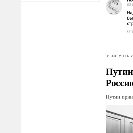
Гео
08.
На
Высо
ст
От
6 АВГУСТА 2
Путин
Росси
Путин прин