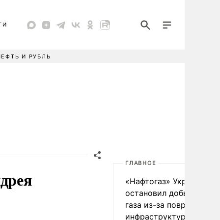
ТИ
НЕФТЬ И РУБЛЬ
ГЛАВНОЕ
ндрея
«Нафтогаз» Украины
остановил добычу нефт
газа из-за повреждения
инфраструктуры