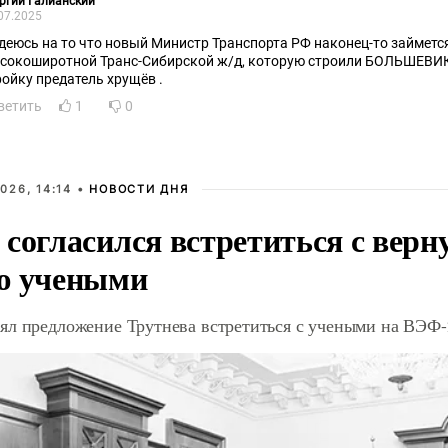
ргий Галианский
07.2025
деюсь на то что новый Министр Транспорта РФ наконец-то займетс
коширотной Транс-Сибирской ж/д, которую строили БОЛЬШЕВИКИ СТАЛИНА, но закрыл
ройку предатель хрущёв .
ветить
1
0
026, 14:14 •
НОВОСТИ ДНЯ
 согласился встретиться с вер
ю учеными
ял предложение Трутнева встретиться с учеными на ВЭФ-