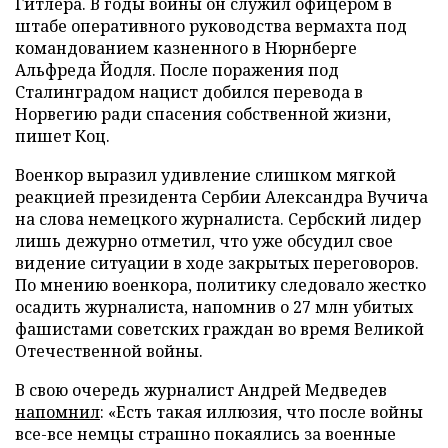
Гитлера. В годы войны он служил офицером в
штабе оперативного руководства вермахта под
командованием казненного в Нюрнберге
Альфреда Йодля. После поражения под
Сталинградом нацист добился перевода в
Норвегию ради спасения собственной жизни,
пишет Коц.
Военкор выразил удивление слишком мягкой
реакцией президента Сербии Александра Вучича
на слова немецкого журналиста. Сербский лидер
лишь дежурно отметил, что уже обсудил свое
видение ситуации в ходе закрытых переговоров.
По мнению военкора, политику следовало жестко
осадить журналиста, напомнив о 27 млн убитых
фашистами советских граждан во время Великой
Отечественной войны.
В свою очередь журналист Андрей Медведев
напомнил
: «Есть такая иллюзия, что после войны
все-все немцы страшно покаялись за военные