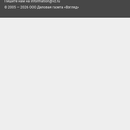
Пишите нам на
information@vz.ru
© 2005 — 2026 ООО Деловая газета «Взгляд»