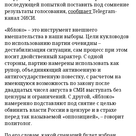
последующей попыткой поставить под сомнение
результаты голосования,
сообщает
Telegram-
канал ЭИСИ.
«Яблоко» – это инструмент внешнего
вмешательства в наши выборы. Цели кукловодов
по использованию партии очевидны –
дестабилизация ситуации, сам процесс при этом
носит двойственный характер. С одной
стороны, партию намерены использовать как
рупор, объединяющий антивоенную и
антигосударственную повестку, с расчетом на
имеющуюся возможность по закону после
двадцатых чисел августа в СМИ выступать без
цензуры и ограничений. С другой, «Яблоко»
намеренно подставляют под снятие с целью
обвинить власти России в цензуре и в страхе
перед так называемой «оппозицией», – говорит
политолог.
По его словам, какой сценарий будет избран