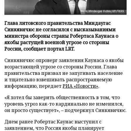
Фото: Mindaugas Kulbis/AP/TASS
Глава литовского правительства Миндаугас
Синкявичюс не согласился с высказываниями
министра обороны страны Робертаса Каунаса о
якобы растущей военной угрозе со стороны
России, сообщает портал LRT.
Синкявичюс опроверг заявления Каунаса о якобы
возрастающей угрозе со стороны России. Глава
правительства призвал не запугивать население
и тщательно взвешивать распространяемую
информацию, передает
РИА «Новости»
.
«Я хотел бы заверить общественность в том, что
уровень угроз как-то кардинально не изменился,
он просто существует», – подчеркнул Синкявичюс.
Днем ранее Робертас Каунас выступил с
заявлением, что Россия якобы планирует