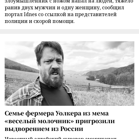
злоумышленник с ножом напал на людей, тяжело
ранив двух мужчин и одну женщину, сообщил
портал Idnes со ссылкой на представителей
полиции и скорой помощи.
Семье фермера Уолкера из мема
«веселый молочник» пригрозили
выдворением из России
Известный алтайский сыровар американец