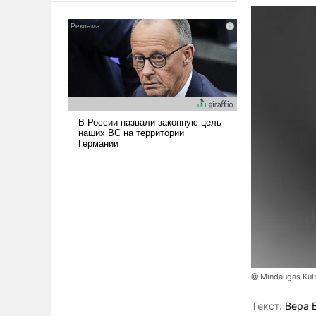
американские арсеналы.
Сложившаяся ситуация
означает многолетний период
уязвимости США, например,
перед Китаем.
@ Mindaugas Kul
Tекст:
Вера 