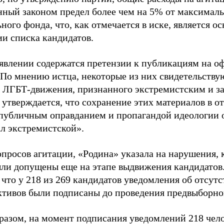
нный законом предел более чем на 5% от максималь
ного фонда, что, как отмечается в иске, является 
ии списка кандидатов.
аявлении содержатся претензии к публикациям на о
 По мнению истца, некоторые из них свидетельству
 ЛГБТ-движения, признанного экстремистским и з
 утверждается, что сохранение этих материалов в о
«публичным оправданием и пропагандой идеологии 
ал экстремистской».
просов агитации, «Родина» указала на нарушения, 
ыли допущены еще на этапе выдвижения кандидатов. 
 что у 218 из 269 кандидатов уведомления об отсу
активов были подписаны до проведения предвыборног
разом, на момент подписания уведомлений 218 чело