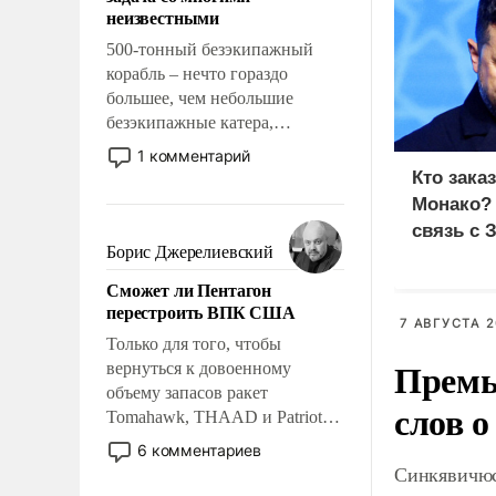
адаптироваться.
неизвестными
500-тонный безэкипажный
корабль – нечто гораздо
большее, чем небольшие
безэкипажные катера,
применение которых уже
1 комментарий
стало обыденностью. Задача по
Кто зака
созданию такого корабля очень
Монако?
сложна и амбициозна. Однако
связь с 
и ее реализация радикально
Борис Джерелиевский
поднимет наши боевые
Сможет ли Пентагон
возможности.
перестроить ВПК США
7 АВГУСТА 2
Только для того, чтобы
Премь
вернуться к довоенному
объему запасов ракет
слов о
Tomahawk, THAAD и Patriot
США потребуется более трех
6 комментариев
лет. Даже небольшая война с
Синкявичюс
Ираном опустошила