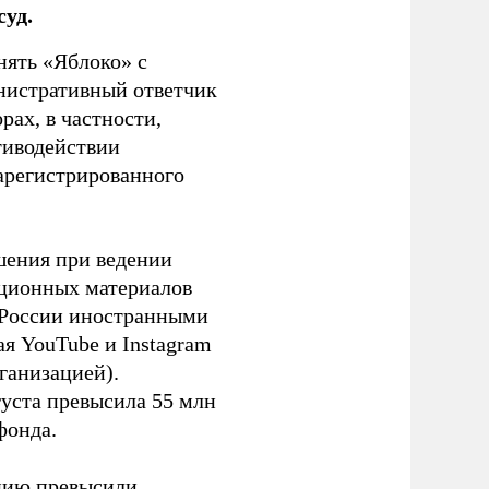
уд.
нять «Яблоко» с
инистративный ответчик
ах, в частности,
тиводействии
зарегистрированного
шения при ведении
ационных материалов
в России иностранными
я YouTube и Instagram
ганизацией).
густа превысила 55 млн
фонда.
ацию превысили