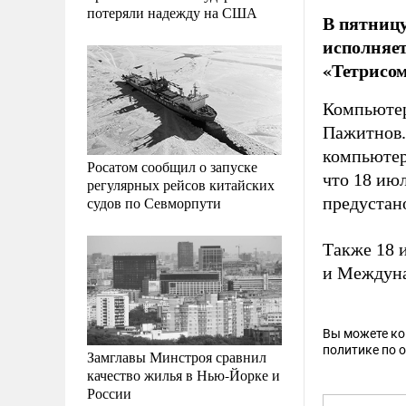
потеряли надежду на США
В пятницу
исполняет
«Тетрисом
Компьюте
Пажитнов. 
компьютер
Росатом сообщил о запуске
что 18 ию
регулярных рейсов китайских
судов по Севморпути
предустан
Также 18 
и Мeждунa
Вы можете к
политике по 
Замглавы Минстроя сравнил
качество жилья в Нью-Йорке и
России