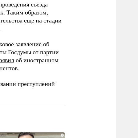
проведения съезда
ек. Таким образом,
тельства еще на стадии
.
ковое заявление об
аты Госдумы от партии
аявил
об иностранном
нентов.
овании преступлений
i