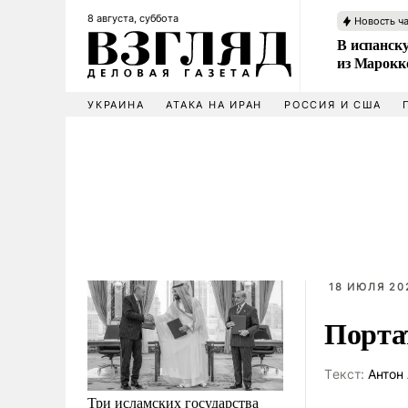
8 августа, суббота
Новость ч
В испанск
из Марокк
УКРАИНА
АТАКА НА ИРАН
РОССИЯ И США
18 ИЮЛЯ 20
Порта
Tекст:
Антон 
Три исламских государства