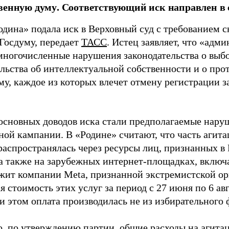
венную думу. Соответствующий иск направлен в с
одина» подала иск в Верховный суд с требованием с
 Госдуму, передает
ТАСС
. Истец заявляет, что «адм
многочисленные нарушения законодательства о выбор
ельства об интеллектуальной собственности и о про
му, каждое из которых влечет отмену регистрации 
основных доводов иска стали предполагаемые нару
ной кампании. В «Родине» считают, что часть агит
распространялась через ресурсы лиц, признанных 
 а также на зарубежных интернет-площадках, включа
жит компании Meta, признанной экстремистской ор
 стоимость этих услуг за период с 27 июня по 6 ав
и этом оплата производилась не из избирательного 
о, по утверждению партии, общие расходы на агит