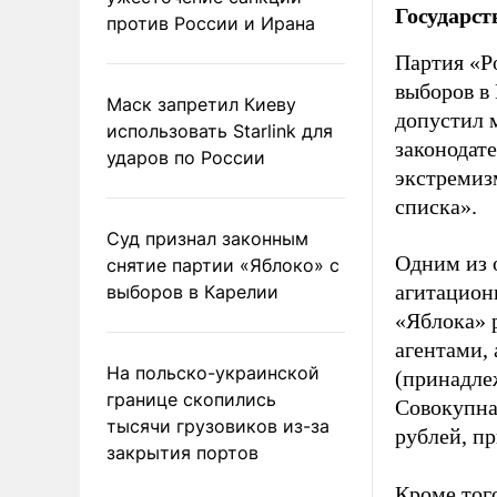
Государст
против России и Ирана
Партия «Р
выборов в
Маск запретил Киеву
допустил 
использовать Starlink для
законодат
ударов по России
экстремиз
списка».
Суд признал законным
Одним из 
снятие партии «Яблоко» с
агитацион
выборов в Карелии
«Яблока» 
агентами,
На польско-украинской
(принадле
границе скопились
Совокупная
тысячи грузовиков из-за
рублей, пр
закрытия портов
Кроме тог