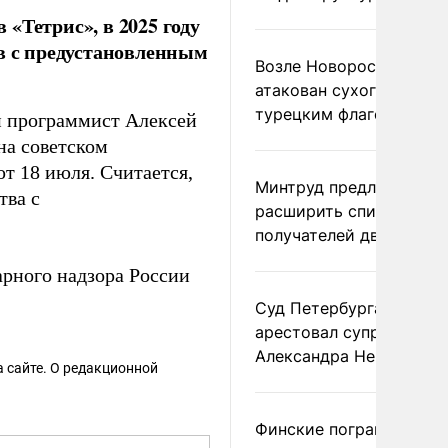
«Тетрис», в 2025 году
тв с предустановленным
Возле Новороссийска
атакован сухогруз под
турецким флагом
й программист Алексей
на советском
т 18 июля. Считается,
Минтруд предложил
тва с
расширить список
получателей двух пенс
apнoгo нaдзopa России
Суд Петербурга заочно
арестовал супругу
Александра Невзорова
 сайте. О редакционной
Финские пограничники