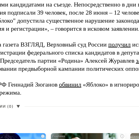
ми кандидатами на съезде. Непосредственно в дни 
я подписали 39 человек, после 28 июня – 12 челов
блоко" допустила существенное нарушение законода
 и регистрации», – говорится в исковом заявлении
а газета ВЗГЛЯД, Верховный суд России
получил
ис
гистрации федерального списка кандидатов в депут
 Председатель партии «Родина» Алексей Журавлев
з
вании предвыборной кампании политических оппо
РФ Геннадий Зюганов
обвинил
«Яблоко» в игнорир
 режима.
И (0)
▼
i
i