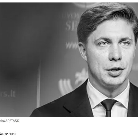
bis/AP/TASS
Басилая