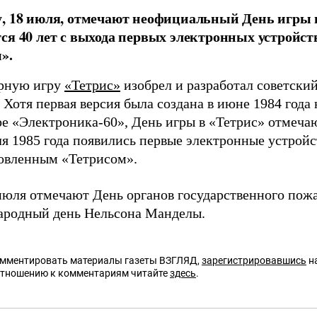
, 18 июля, отмечают неофициальный День игры в 
ся 40 лет с выхода первых электронных устройс
».
рную игру
«Тетрис»
изобрел и разработал советски
Хотя первая версия была создана в июне 1984 года 
е «Электроника-60», День игры в «Тетрис» отмечаю
ля 1985 года появились первые электронные устройс
овленным «Тетрисом».
июля отмечают Дeнь opгaнoв гocудapcтвeннoгo пoж
poдный дeнь Нeльcoнa Мaндeлы.
омментировать материалы газеты ВЗГЛЯД,
зарегистрировавшись
на
отношению к комментариям читайте
здесь
.