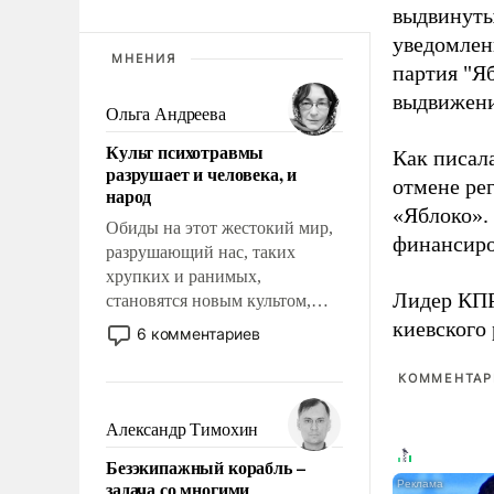
выдвинуты
уведомлени
МНЕНИЯ
партия "Я
выдвижения
Ольга Андреева
Культ психотравмы
Как писал
разрушает и человека, и
отмене ре
народ
«Яблоко».
Обиды на этот жестокий мир,
финансиро
разрушающий нас, таких
хрупких и ранимых,
Лидер КП
становятся новым культом,
постепенно вытесняя и
киевского
6 комментариев
отменяя традиционное
требование к человеку – быть
КОММЕНТАРИ
мужественным и твердым под
ударами судьбы, брать на себя
Александр Тимохин
ответственность, помогать
Безэкипажный корабль –
слабым, идти вперед и
задача со многими