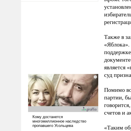
установле
избиратель
регистрац
Также в з
«Яблока».
поддержке
документе
является 
суд призн
Помимо во
партии, б
говорится,
счетов и 
«Таким об