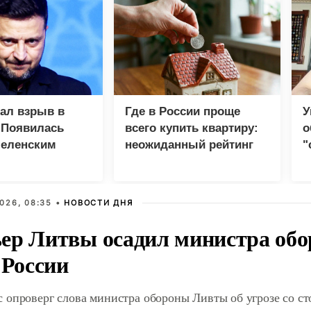
зал взрыв в
Где в России проще
У
 Появилась
всего купить квартиру:
о
Зеленским
неожиданный рейтинг
"
с
026, 08:35 •
НОВОСТИ ДНЯ
ер Литвы осадил министра обо
 России
 опроверг слова министра обороны Ливты об угрозе со с