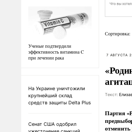
Сортировка:
Ученые подтвердили
эффективность витамина C
7 АВГУСТА 2
при лечении рака
«Роди
агита
На Украине уничтожили
Tекст:
Елиза
крупнейший склад
средств защиты Delta Plus
Партия «Р
предвыбор
Сенат США одобрил
отменить 
ужесточение санкций