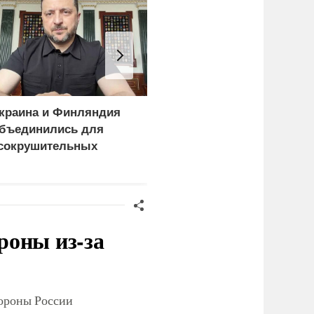
краина и Финляндия
Почему тонут даже
бъединились для
опытные пловцы:
сокрушительных
назвали 9 самых часты
анкций" против России
причин
роны из-за
тороны России