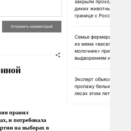
закрыли проходы для
диких животных на
границе с Россией
Семье фермера Уолкер
из мема «веселый
молочник» пригрозили
выдворением из Росси
онной
Эксперт объяснил
пропажу белых грибов 
лесах этим летом
ния правил
ах, и потребовала
ртии на выборах в