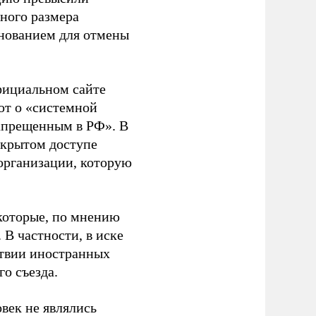
ного размера
основанием для отмены
фициальном сайте
ют о «системной
апрещенным в РФ». В
ткрытом доступе
организации, которую
которые, по мнению
В частности, в иске
тствии иностранных
о съезда.
век не являлись