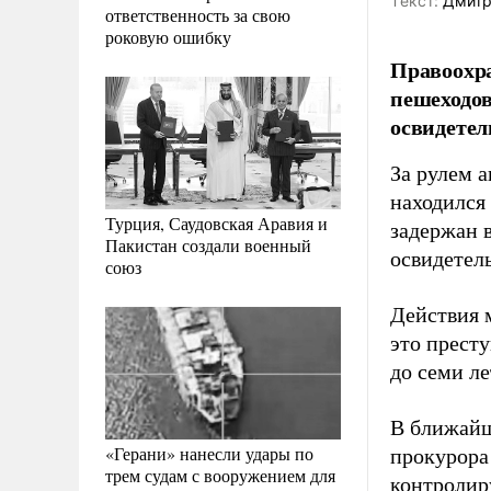
Tекст:
Дмитр
ответственность за свою
роковую ошибку
Правоохра
пешеходов
освидетел
За рулем 
находился
Турция, Саудовская Аравия и
задержан 
Пакистан создали военный
освидетель
союз
Действия 
это прест
до семи ле
В ближайш
«Герани» нанесли удары по
прокурора
трем судам с вооружением для
контролиру