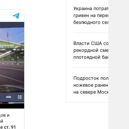
Украина потратила 1 мл
гривен на переименова
безлюдного села
Власти США сообщили 
рекордной смертности 
плотоядной бактерии
Подросток получил
ножевое ранение в дра
на севере Москвы