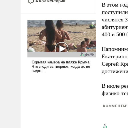
4 комментария
В этом го
лет. Даже небольшая война с
Ираном опустошила
поступили
американские арсеналы.
числятся 3
Сложившаяся ситуация
абитуриен
означает многолетний период
400 и 500 
уязвимости США, например,
перед Китаем.
Напомним
Екатерино
Сергей Кр
достижени
В июле ре
физико-те
КОММЕНТАРИ