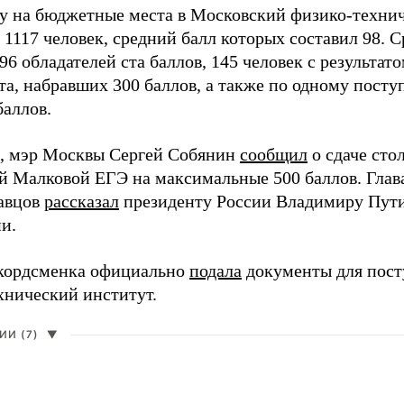
ду на бюджетные места в Московский физико-техни
 1117 человек, средний балл которых составил 98. 
96 обладателей ста баллов, 145 человек с результато
та, набравших 300 баллов, а также по одному пост
баллов.
, мэр Москвы Сергей Собянин
сообщил
о сдаче ст
й Малковой ЕГЭ на максимальные 500 баллов. Гла
авцов
рассказал
президенту России Владимиру Пути
и.
кордсменка официально
подала
документы для пост
хнический институт.
И (7)
▼