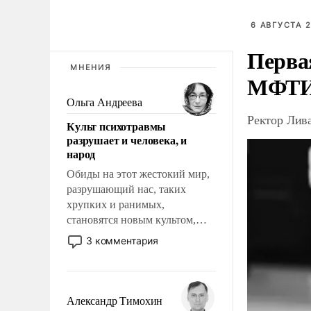
6 АВГУСТА 2
Перва
МНЕНИЯ
МФТ
Ольга Андреева
Ректор Лив
Культ психотравмы
разрушает и человека, и
народ
Обиды на этот жестокий мир,
разрушающий нас, таких
хрупких и ранимых,
становятся новым культом,
постепенно вытесняя и
3 комментария
отменяя традиционное
требование к человеку – быть
мужественным и твердым под
ударами судьбы, брать на себя
Александр Тимохин