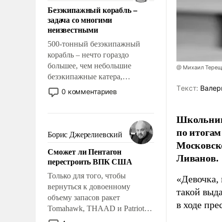
ответственность, помогать
Безэкипажный корабль –
слабым, идти вперед и
задача со многими
адаптироваться.
неизвестными
500-тонный безэкипажный
корабль – нечто гораздо
большее, чем небольшие
@ Михаил Терещ
безэкипажные катера,
применение которых уже
Tекст:
Валер
0 комментариев
стало обыденностью. Задача по
созданию такого корабля очень
Школьниц
сложна и амбициозна. Однако
по итогам
и ее реализация радикально
Борис Джерелиевский
поднимет наши боевые
Московско
Сможет ли Пентагон
возможности.
Ливанов.
перестроить ВПК США
Только для того, чтобы
«Девочка, 
вернуться к довоенному
такой выда
объему запасов ракет
в ходе пр
Tomahawk, THAAD и Patriot
США потребуется более трех