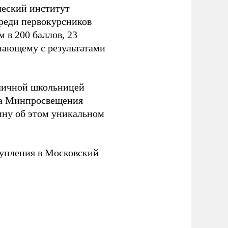
ческий институт
Среди первокурсников
м в 200 баллов, 23
упающему с результатами
оличной школьницей
ва Минпросвещения
ну об этом уникальном
упления в Московский