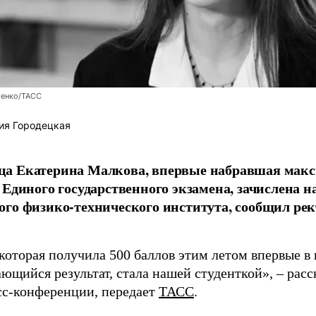
енко/ТАСС
ия Городецкая
а Екатерина Малкова, впервые набравшая макс
 Единого государственного экзамена, зачислена н
го физико-технического института, сообщил рек
которая получила 500 баллов этим летом впервые в
ющийся результат, стала нашей студенткой», – расс
есс-конференции, передает
ТАСС
.