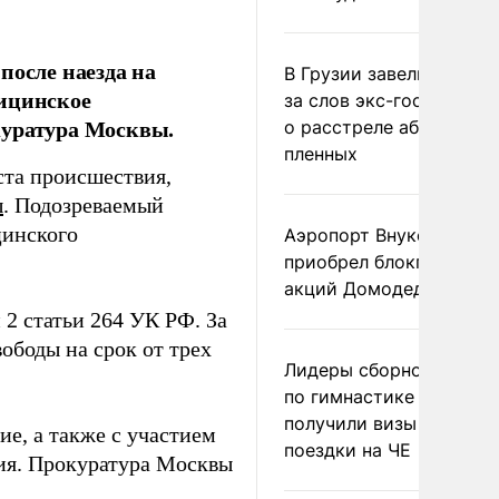
после наезда на
В Грузии завели дело и
дицинское
за слов экс-госминист
куратура Москвы.
о расстреле абхазских
пленных
ста происшествия,
ы
. Подозреваемый
цинского
Аэропорт Внуково
приобрел блокпакет
акций Домодедово
2 статьи 264 УК РФ. За
ободы на срок от трех
Лидеры сборной Росси
по гимнастике не
получили визы для
е, а также с участием
поездки на ЧЕ
ния. Прокуратура Москвы