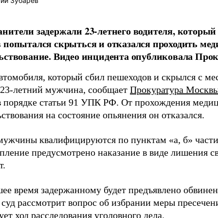
ий Зубарев
нители задержали 23-летнего водителя, который 
 попытался скрыться и отказался проходить ме
ьствование. Видео инцидента опубликовала Про
автомобиля, который сбил пешеходов и скрылся с ме
 23-летний мужчина, сообщает
Прокуратура Москв
в порядке статьи 91 УПК РФ. От прохождения меди
ствования на состояние опьянения он отказался.
мужчины квалифицируются по пунктам «а, б» части 
упление предусмотрено наказание в виде лишения св
т.
ее время задержанному будет предъявлено обвинени
 суд рассмотрит вопрос об избрании меры пресече
ет ход расследования уголовного дела.