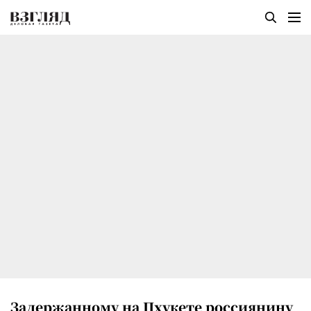
Задержанному на Пхукете россиянину