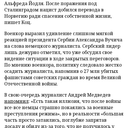
Альфреда Йодля. После поражения под
Сталинградом нацист добился перевода в
Норвегию ради спасения собственной жизни,
пишет Коц.
Военкор выразил удивление слишком мягкой
реакцией президента Сербии Александра Вучича
на слова немецкого журналиста. Сербский лидер
лишь дежурно отметил, что уже обсудил свое
видение ситуации в ходе закрытых переговоров.
По мнению военкора, политику следовало жестко
осадить журналиста, напомнив о 27 млн убитых
фашистами советских граждан во время Великой
Отечественной войны.
В свою очередь журналист Андрей Медведев
напомнил
: «Есть такая иллюзия, что после войны
все-все немцы страшно покаялись за военные
преступления режима», но в реальности «большая
часть просто затаились, поглубже запрятав
досаду и обиду из-за того, что не получилось у