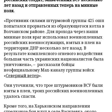
лет назад и отправленных теперь на минные
поля.
«Противник силами штурмовой группы 425 ошп
попытался прорваться из образующегося котла в
Волчанском районе. Для прохода через наши
минные поля враг использовал военнопленных
российских военнослужащих, взятых в плен на
территории ДНР несколько лет назад. В
результате комплексного огневого воздействия
большая часть украинских националистов была
уничтожена», – рассказали бойцы
неофициальному Max-каналу группы войск
«
Северный ветер
».
Они уточнили, что трое штурмовиков ВСУ были
взяты в плен, троих российских военнопленных
удалось спасти.
Кроме того, на Харьковском направлении
стрелковые бои идут в селе Василевка, около