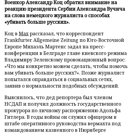
Военкор Александр Коц обратил внимание на
реакцию президента Сербии Александра Вучича
на слова немецкого журналиста о способах
«убивать больше русских».
Коц в
Мах
рассказал, что корреспондент
Frankfurter Allgemeine Zeitung по Юго-Восточной
Европе Михаэль Мартенс задал на пресс-
конференции в Белграде главе киевского режима
Владимиру Зеленскому провокационный вопрос:
«Что мы конкретно можем сделать, чтобы помочь
вам убивать больше русских?». Позже журналист
попытался оправдаться в социальных сетях,
заявив о нормальности подобных обсуждений.
Выяснилось, что дед репортера был членом
НСДАП и получил должность государственного
прокурора по личному распоряжению Адольфа
Гитлера. В годы войны он служил офицером в
штабе оперативного руководства вермахта под
командованием казненного в Нюрнберге