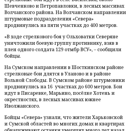
Шевченково и Петропавловки, в лесных массивах
Волчанского района. На Волчанском направлении
штурмовые подразделения «Севера»
продвинулись на пяти участках до 400 метров.
«В ходе стрелкового боя у Ольховатки Северяне
уничтожили боевую группу противнику, взяв в
плен одного солдата 129 отмбр ВСУ», – сообщили
бойцы.
На Сумском направлении в Шосткинском районе
стрелковые бои длятся в Уланово и в районе
Вольной Слободы. В Сумском районе штурмовики
продвинулись на 16 участках до 600 метров. Бои
идут в Писаревке, Марьино, посёлке Хотень и
окрестностях, в лесных массивах южнее
Иволжанского.
Бойцы «Севера» узнали, что жители Харьковской
и Сумской областей во многих домах и квартирах
обнаруживают останки умерших много лет назад