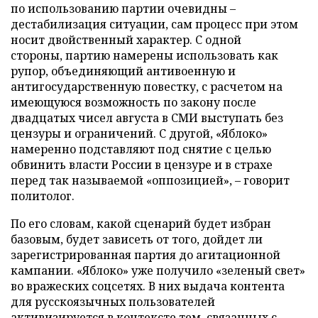
по использованию партии очевидны –
дестабилизация ситуации, сам процесс при этом
носит двойственный характер. С одной
стороны, партию намерены использовать как
рупор, объединяющий антивоенную и
антигосударственную повестку, с расчетом на
имеющуюся возможность по закону после
двадцатых чисел августа в СМИ выступать без
цензуры и ограничений. С другой, «Яблоко»
намеренно подставляют под снятие с целью
обвинить власти России в цензуре и в страхе
перед так называемой «оппозицией», – говорит
политолог.
По его словам, какой сценарий будет избран
базовым, будет зависеть от того, дойдет ли
зарегистрированная партия до агитационной
кампании. «Яблоко» уже получило «зеленый свет»
во вражеских соцсетях. В них выдача контента
для русскоязычных пользователей
активизируется в контексте тем, связанных с