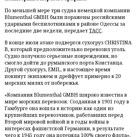
По меньшей мере три судна немецкой компании
Blumenthal GMBH были поражены российскими
ударными беспилотниками в районе Одессы за
последние две недели, передает
ТАСС
.
В конце июля атаке подвергся сухогруз CHRISTINA
B, который предположительно перевозил уголь.
Судно получило серьезные повреждения, но
смогло дойти до румынского порта Констанца.
Другой сухогруз, EMIL, в настоящее время
покинут экипажем и дрейфует примерно в 20
морских милях от побережья.
«Компания Blumenthal GMBH широко известна в
мире морских перевозок. Созданная в 1901 году в
Гамбурге она вошла в историю как один из
крупнейших перевозчиков, работавших перед
Второй мировой войной и в годы войны в
интересах фашистской Германии, в результате
чего к 1945 году она потеряла 100% своего флота»,