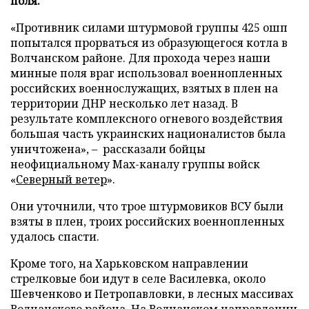
поля.
«Противник силами штурмовой группы 425 ошп
попытался прорваться из образующегося котла в
Волчанском районе. Для прохода через наши
минные поля враг использовал военнопленных
российских военнослужащих, взятых в плен на
территории ДНР несколько лет назад. В
результате комплексного огневого воздействия
большая часть украинских националистов была
уничтожена», – рассказали бойцы
неофициальному Max-каналу группы войск
«
Северный ветер
».
Они уточнили, что трое штурмовиков ВСУ были
взяты в плен, троих российских военнопленных
удалось спасти.
Кроме того, на Харьковском направлении
стрелковые бои идут в селе Василевка, около
Шевченково и Петропавловки, в лесных массивах
Волчанского района. На Волчанском направлении