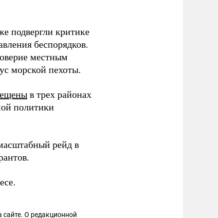
же подвергли критике
авления беспорядков.
доверие местным
ус морской пехоты.
мещены
в трех районах
ной политики
асштабный рейд в
рантов.
есе.
 сайте. О редакционной