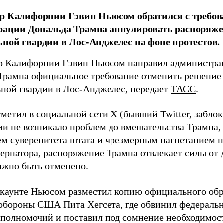
р Калифорнии Гэвин Ньюсом обратился с требов
ации Дональда Трампа аннулировать распоряжен
ной гвардии в Лос-Анджелес на фоне протестов.
р Калифорнии Гэвин Ньюсом направил администр
Трампа официальное требование отменить решение 
ной гвардии в Лос-Анджелес, передает
ТАСС
.
етил в социальной сети X (бывший Twitter, заблоки
и не возникало проблем до вмешательства Трампа, а
м суверенитета штата и чрезмерным нагнетанием 
бернатора, распоряжение Трампа отвлекает силы от
олжно быть отменено.
ккаунте Ньюсом разместил копию официального обр
обороны США Пита Хегсета, где обвинил федеральн
о полномочий и поставил под сомнение необходимос