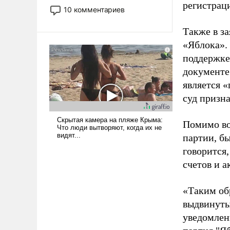
регистрац
постепенно вытесняя и
10 комментариев
отменяя традиционное
требование к человеку – быть
Также в з
мужественным и твердым под
«Яблока».
ударами судьбы, брать на себя
поддержке
ответственность, помогать
документе
слабым, идти вперед и
является 
адаптироваться.
суд призн
Помимо во
партии, б
говорится,
счетов и 
«Таким об
выдвинуты
уведомлени