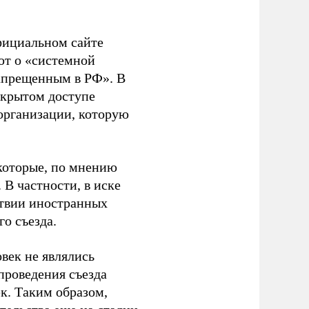
фициальном сайте
ют о «системной
апрещенным в РФ». В
ткрытом доступе
организации, которую
которые, по мнению
В частности, в иске
тствии иностранных
о съезда.
век не являлись
проведения съезда
ек. Таким образом,