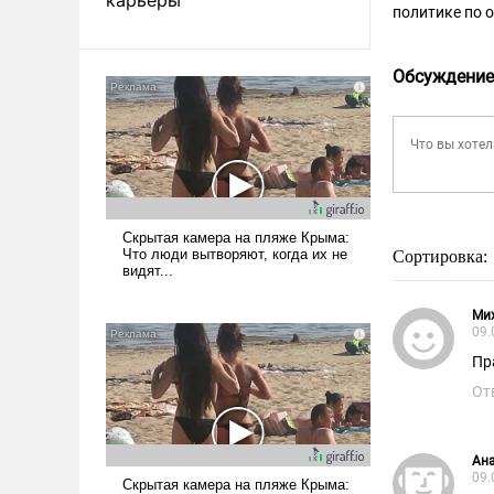
политике по 
Обсуждение
Сортировка:
Ми
09.
Пр
От
Ан
09.