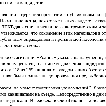
ии списка кандидатов.
аявлении содержатся претензии к публикациям на о
 По мнению истца, некоторые из них свидетельству
 ЛГБТ-движения, признанного экстремистским и з
 утверждается, что сохранение этих материалов в о
«публичным оправданием и пропагандой идеологии 
ал экстремистской».
просов агитации, «Родина» указала на нарушения, 
ыли допущены еще на этапе выдвижения кандидатов. 
 что у 218 из 269 кандидатов уведомления об отсу
активов были подписаны до проведения предвыборног
разом, на момент подписания уведомлений 218 чело
ми кандидатами на съезде. Непосредственно в дни 
я подписали 39 человек, после 28 июня – 12 челов