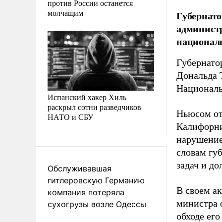
против России останется
молчащим
Губернато
администр
националь
Губернато
Дональда 
Националь
Испанский хакер Хиль
раскрыл сотни разведчиков
Ньюсом отм
НАТО и СБУ
Калифорни
нарушение
словам гу
задач и д
Обслуживавшая
гитлеровскую Германию
В своем а
компания потеряла
министра 
сухогрузы возле Одессы
обходе ег