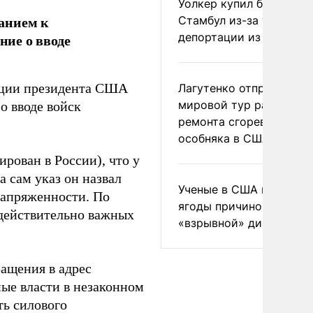
Уолкер купил билет в
анием к
Стамбул из-за угрозы
депортации из России
ие о вводе
ации президента США
Лагутенко отправился в
мировой тур ради
о вводе войск
ремонта сгоревшего
особняка в США
рован в России), что у
 сам указ он назвал
Ученые в США назвали 
напряженности. По
ягоды причиной
 действительно важных
«взрывной» диареи
ащения в адрес
ые власти в незаконном
ть силового