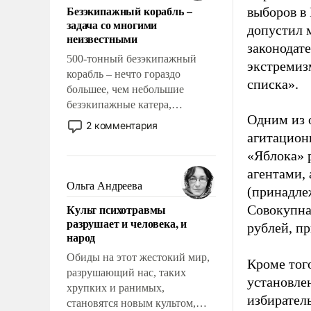
Безэкипажный корабль –
выборов в
решены раз и навсегда, но –
задача со многими
нет, не решены.
допустил 
неизвестными
законодат
500-тонный безэкипажный
экстремиз
корабль – нечто гораздо
списка».
большее, чем небольшие
безэкипажные катера,
Одним из 
применение которых уже
2 комментария
стало обыденностью. Задача по
агитацион
созданию такого корабля очень
«Яблока» 
сложна и амбициозна. Однако
агентами,
и ее реализация радикально
Ольга Андреева
(принадле
поднимет наши боевые
Культ психотравмы
Совокупная
возможности.
разрушает и человека, и
рублей, пр
народ
Обиды на этот жестокий мир,
Кроме тог
разрушающий нас, таких
установле
хрупких и ранимых,
избиратель
становятся новым культом,