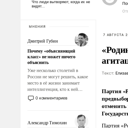
По
От
МНЕНИЯ
7 АВГУСТА 2
Дмитрий Губин
«Роди
Почему «объясняющий
класс» не может ничего
агита
объяснить
Уже несколько столетий в
Tекст:
Елиза
России не могут решить, какое
место в её жизни занимает
интеллигенция, кто к ней
Партия «Р
принадлежит, а кого из неё
предвыбор
0 комментариев
исключили с правом
отменить 
восстановления и без оного. И
Государст
чем она отличается от просто
образованных людей. Иногда
Александр Тимохин
Партия «Р
казалось, что эти вопросы