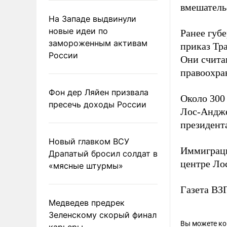
вмешатель
На Западе выдвинули
новые идеи по
Ранее губ
замороженным активам
приказ Тр
России
Они счита
правоохра
Фон дер Ляйен призвала
Около 300
пресечь доходы России
Лос-Андже
президент
Новый главком ВСУ
Иммиграц
Драпатый бросил солдат в
центре Ло
«мясные штурмы»
Газета В
Медведев предрек
Зеленскому скорый финал
Вы можете к
карьеры