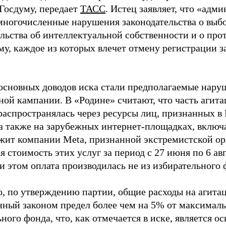
 Госдуму, передает
ТАСС
. Истец заявляет, что «адм
многочисленные нарушения законодательства о выбор
ельства об интеллектуальной собственности и о про
му, каждое из которых влечет отмену регистрации 
основных доводов иска стали предполагаемые нару
ной кампании. В «Родине» считают, что часть агит
распространялась через ресурсы лиц, признанных 
 а также на зарубежных интернет-площадках, включа
жит компании Meta, признанной экстремистской ор
 стоимость этих услуг за период с 27 июня по 6 ав
и этом оплата производилась не из избирательного 
о, по утверждению партии, общие расходы на агит
нный законом предел более чем на 5% от максималь
ного фонда, что, как отмечается в иске, является 