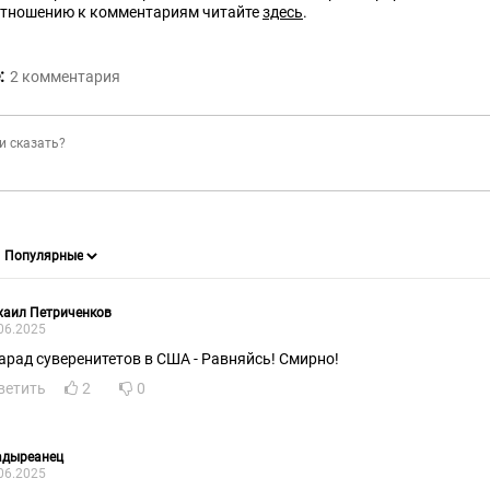
отношению к комментариям читайте
здесь
.
:
2
комментария
хаил Петриченков
06.2025
арад суверенитетов в США - Равняйсь! Смирно!
ветить
2
0
адыреанец
06.2025