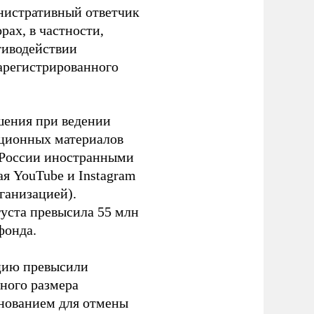
инистративный ответчик
ах, в частности,
тиводействии
зарегистрированного
шения при ведении
ационных материалов
в России иностранными
я YouTube и Instagram
ганизацией).
густа превысила 55 млн
фонда.
ацию превысили
ного размера
основанием для отмены