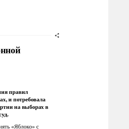
онной
ния правил
ах, и потребовала
ртии на выборах в
уд.
нять «Яблоко» с