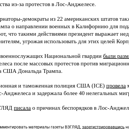
ства из-за протестов в Лос-Анджелесе.
ернаторы-демократы из 22 американских штатов так
ампа о направлении военных в Калифорнию для под
ют, что такими действиями президент выражает не
нителям, угрожая использовать для этих целей Корп
 военнослужащих Национальной гвардии
были раз
леса после массовых протестов против миграцион
а США Дональда Трампа.
ионная и таможенная полиция США (ICE)
провела
м
с-Анджелеса и задержала более 40 нелегальных миг
ЗГЛЯД
писала
о причинах беспорядков в Лос-Анджел
омментировать материалы газеты ВЗГЛЯД,
зарегистрировавшись
на