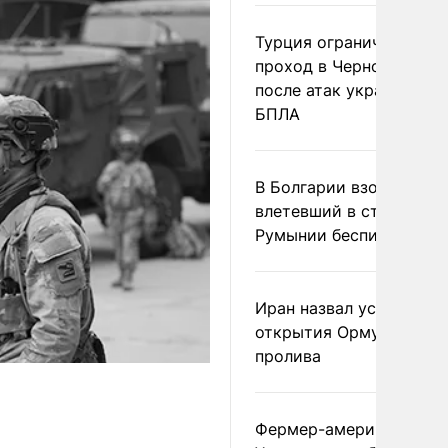
Турция ограничила
проход в Черное море
после атак украинских
БПЛА
В Болгарии взорвался
влетевший в страну из
Румынии беспилотник
Иран назвал условие
открытия Ормузского
пролива
Фермер-американец