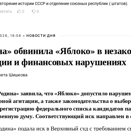
вторение истории СССР и отделение союзных республик ( штатов).
ветить
0
0
026, 16:56 •
НОВОСТИ ДНЯ
на» обвинила «Яблоко» в незак
ции и финансовых нарушениях
вета Шишкова
одина» заявила, что «Яблоко» допустило наруше
ной агитации, а также законодательства о выбор
регистрацию федерального списка кандидатов па
венную думу. Соответствующий иск направлен в с
одина» подала иск в Верховный суд с требованием с