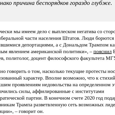
нако причина беспорядков гораздо глубже.
чески мы имеем дело с выплеском негатива со стор
иберальной части населения Штатов. Люди борются 
ившимися депортациями, а с Дональдом Трампом ка
ным явлением американской политики», –
пояснил
Б
в, политолог, доцент философского факультета МГ
но говорить о том, насколько текущие протесты но
изованный характер. Вполне возможно, что к стихи
кшим проявлениям недовольства на определенном э
ючились силы, аффилированные с институтами
атической партии. В конечном счете 2020 год пода
вникам Трампа разветвленную сеть возможных лид
ции», – говорит он.