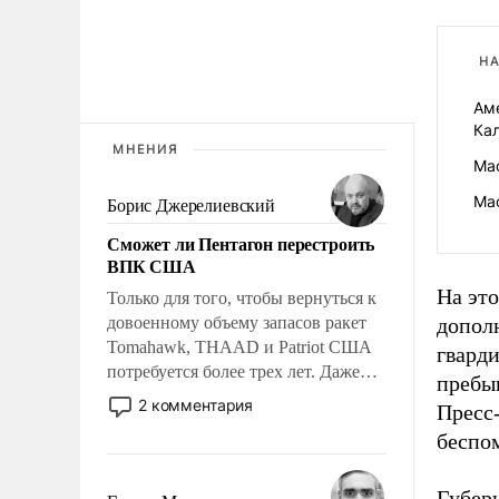
НА
Ам
Ка
МНЕНИЯ
Мас
Мас
Борис Джерелиевский
Сможет ли Пентагон перестроить
ВПК США
На эт
Только для того, чтобы вернуться к
довоенному объему запасов ракет
допол
Tomahawk, THAAD и Patriot США
гвард
потребуется более трех лет. Даже
пребы
небольшая война с Ираном
2 комментария
Пресс
опустошила американские
беспо
арсеналы. Сложившаяся ситуация
означает многолетний период
уязвимости США, например, перед
Губер