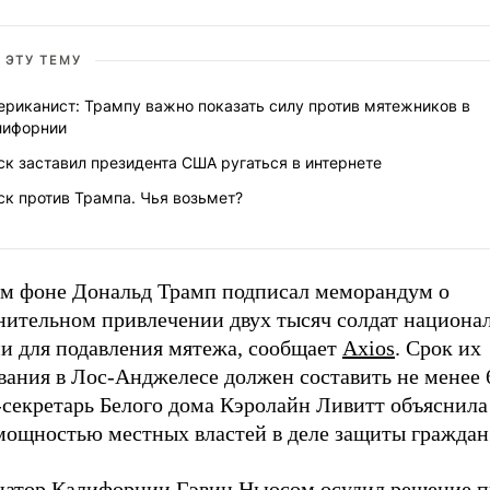
 ЭТУ ТЕМУ
ериканист: Трампу важно показать силу против мятежников в
лифорнии
к заставил президента США ругаться в интернете
к против Трампа. Чья возьмет?
ом фоне Дональд Трамп подписал меморандум о
нительном привлечении двух тысяч солдат национа
ии для подавления мятежа, сообщает
Axios
. Срок их
вания в Лос-Анджелесе должен составить не менее 
-секретарь Белого дома Кэролайн Ливитт объяснила
мощностью местных властей в деле защиты гражда
натор Калифорнии Гэвин Ньюсом осудил решение п