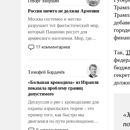
Геворг Мирзаян
Китаем.
Трамп
Россия ничего не должна Армении
Трамп
Москва системно и жестко
добав
разрушает тот фантастический мир,
город
который Пашинян рисует для
финан
армянского населения. Мир, где
политические прожекты будут
17 комментариев
безусловно оплачиваться за счет
Так,
T
российских налогоплательщиков и
федер
где Еревану за свои поступки не
бюдже
нужно отвечать.
Тимофей Бордачёв
секре
«Большая крокодила» из Израиля
должн
показала проблему границ
допустимого
Дискуссия о рве с крокодилами для
охраны израильских тюрем – это
«Х
пример того, как быстро мы
двигаемся по пути революционных
по
изменений. То, что несколько лет
9 комментариев