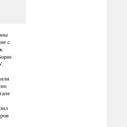
оны
не с
к
орис
У.
сили
йно
тапе
рил
еров