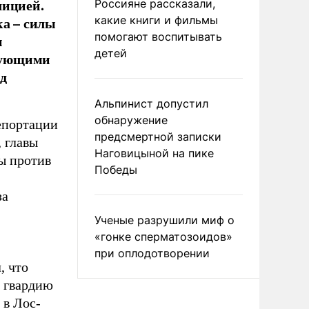
лицией.
Россияне рассказали,
ка – силы
какие книги и фильмы
помогают воспитывать
и
детей
вующими
ад
Альпинист допустил
обнаружение
епортации
предсмертной записки
 главы
Наговицыной на пике
ы против
Победы
за
Ученые разрушили миф о
«гонке сперматозоидов»
при оплодотворении
, что
 гвардию
 в Лос-