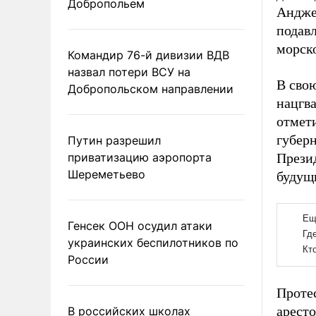
Добропольем
Анджел
подав
морск
Командир 76-й дивизии ВДВ
назвал потери ВСУ на
В сво
Добропольском направлении
нацгв
отмет
губер
Путин разрешил
приватизацию аэропорта
Прези
Шереметьево
будущ
Генсек ООН осудил атаки
украинских беспилотников по
России
Проте
арест
В российских школах