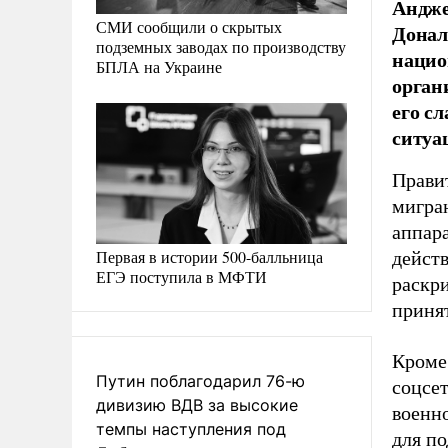
Андже
СМИ сообщили о скрытых
Донал
подземных заводах по производству
нацио
БПЛА на Украине
орган
его с
ситуа
Прави
мигра
аппар
Первая в истории 500-балльница
дейст
ЕГЭ поступила в МФТИ
раскр
принят
Кроме
Путин поблагодарил 76-ю
соцсе
дивизию ВДВ за высокие
военн
темпы наступления под
для п