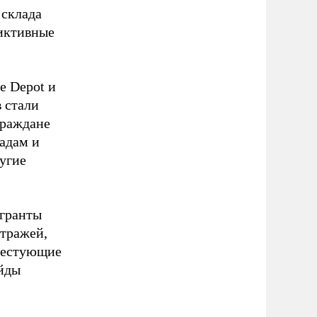
 склада
фиктивные
e Depot и
в стали
граждане
адам и
угие
игранты
стражей,
отестующие
ейды