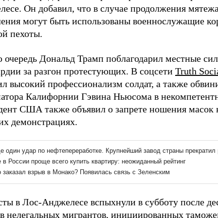
есе. Он добавил, что в случае продолжения мятежа,
ления могут быть использованы военнослужащие ко
ой пехоты.
ю очередь Дональд Трамп поблагодарил местные си
ардии за разгон протестующих. В соцсети
Truth Soci
ил высокий профессионализм солдат, а также обвин
натора Калифорнии Гэвина Ньюсома в некомпетентн
дент США также объявил о запрете ношения масок 
их демонстрациях.
сты в Лос-Анджелесе вспыхнули в субботу после де
ов нелегальных мигрантов, инициированных тамож