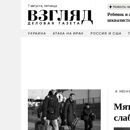
7 августа, пятница
Новость ч
Ребенок и 
шквалисты
УКРАИНА
АТАКА НА ИРАН
РОССИЯ И США
8 ИЮНЯ
Мят
сла