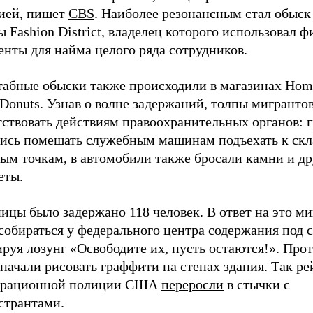
ией, пишет
CBS
. Наиболее резонансным стал обыск
 Fashion District, владелец которого использовал 
нты для найма целого ряда сотрудников.
абные обыски также происходили в магазинах Hom
 Donuts. Узнав о волне задержаний, толпы мигранто
тствовать действиям правоохранительных органов: 
лись помешать служебным машинам подъехать к скл
ым точкам, в автомобили также бросали камни и др
еты.
ицы было задержано 118 человек. В ответ на это м
собираться у федерального центра содержания под 
ируя лозунг «Освободите их, пусть остаются!». Пр
начали рисовать граффити на стенах здания. Так р
рационной полиции США
переросли
в стычки с
странтами.