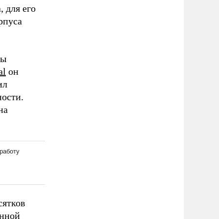
 для его
рпуса
лы
al
он
ил
ости.
на
сятков
енной