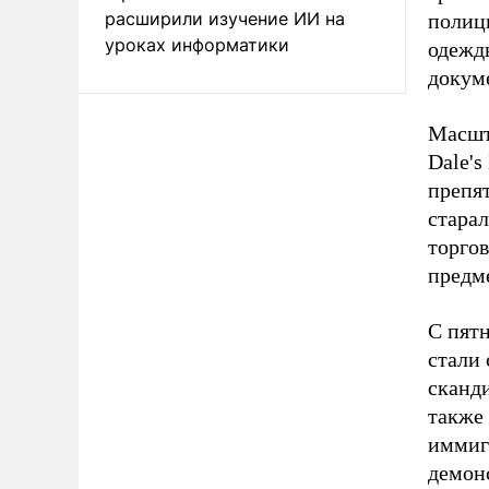
расширили изучение ИИ на
полиц
уроках информатики
одежды
докуме
Масшт
Dale's
препя
стара
торгов
предм
С пятн
стали 
сканд
также 
иммиг
демон