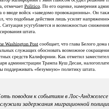
а, отмечает
Politico
. По его оценке, намерения адм
а о вводе войск «заведомо провокационны». Он так
ил, что подобные действия лишь усилят напряженно
е. Ситуация усугубляется и возможностью снижения
сирования штата.
he Washington Post
сообщает, что глава Белого дома
альных служащих обосновать возможное сокращени
тных средств Калифорнии. Как отметил заместител
таря администрации Трампа Куш Десаи, налогоплат
ы поддерживать «безумную» политику штата.
оть поводом к событиям в Лос-Анджелесе
служили задержания миграционной полици