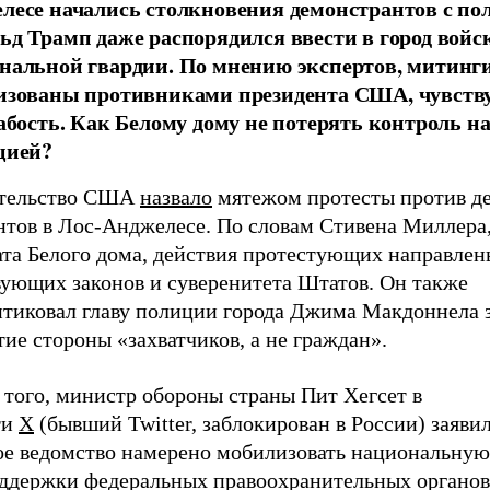
лесе начались столкновения демонстрантов с по
ьд Трамп даже распорядился ввести в город войс
нальной гвардии. По мнению экспертов, митинг
изованы противниками президента США, чувст
лабость. Как Белому дому не потерять контроль н
цией?
тельство США
назвало
мятежом протесты против д
нтов в Лос-Анджелесе. По словам Стивена Миллера,
ата Белого дома, действия протестующих направлен
вующих законов и суверенитета Штатов. Он также
итиковал главу полиции города Джима Макдоннела 
ие стороны «захватчиков, а не граждан».
 того, министр обороны страны Пит Хегсет в
ти
Х
(бывший Twitter, заблокирован в России) заявил
ое ведомство намерено мобилизовать национальную
оддержки федеральных правоохранительных органов