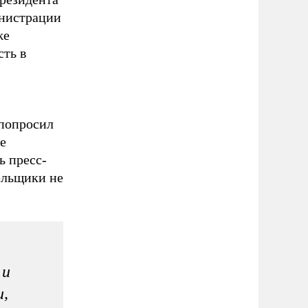
инистрации
же
сть в
 попросил
е
ь пресс-
ельщики не
 и
и,