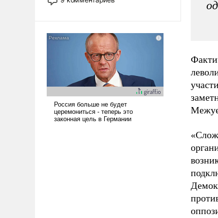
од
назад было образом для
псевдонаучной фантастики, стало
всерьез обсуждаемой идеей.
Факти
левол
участ
замет
Межуе
«Слож
орган
возни
подкл
Демокр
проти
оппози