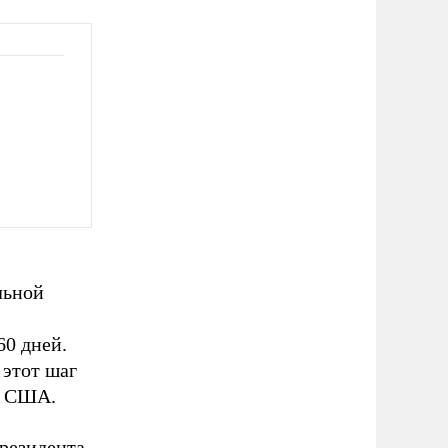
льной
60 дней.
 этот шаг
н США.
резидента