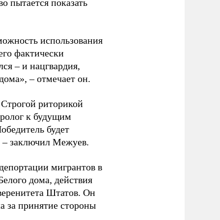
во пытается показать
зможность использования
его фактически
ся – и нацгвардия,
дома», – отмечает он.
 Строгой риторикой
пролог к будущим
обедитель будет
, – заключил Межуев.
депортации мигрантов в
Белого дома, действия
веренитета Штатов. Он
а за принятие стороны