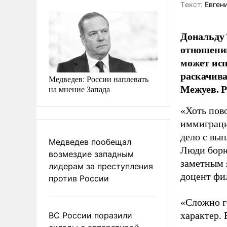
Tекст:
Евгени
Дональду 
отношении
может исп
раскачива
Медведев: России наплевать
Межуев. Р
на мнение Запада
«Хоть пов
иммиграци
дело с вы
Медведев пообещал
Люди борю
возмездие западным
заметным 
лидерам за преступления
доцент фи
против России
«Сложно г
характер.
ВС России поразили