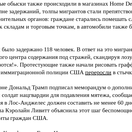
е обыски также происходили в магазинах Home Depo
олне задержаний, толпы мигрантов стали препятство
нительных органов: граждане старались помешать
 к складам и торговым точкам, в автомобили также 
было задержано 118 человек. В ответ на это мигран
ого центра содержания под стражей, скандируя лозу
аются!». Протестующие также начали рисовать графф
ы иммиграционной полиции США
переросли
в стычк
оне Дональд Трамп подписал меморандум о дополн
ч солдат нацгвардии для подавления мятежа, сообщ
я в Лос-Анджелес должен составить не менее 60 дн
ма Кэролайн Ливитт объяснила этот шаг беспомощн
щиты граждан США.