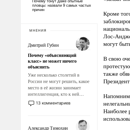
Кроме тог
заблокиро
националь
МНЕНИЯ
Лос-Андже
могут быт
Дмитрий Губин
Почему «объясняющий
В свою оч
класс» не может ничего
протестую
объяснить
также обв
Уже несколько столетий в
Президент
России не могут решить, какое
место в её жизни занимает
интеллигенция, кто к ней
Напомним,
принадлежит, а кого из неё
13 комментариев
нелегальн
исключили с правом
Наиболее р
восстановления и без оного. И
использов
чем она отличается от просто
образованных людей. Иногда
Александр Тимохин