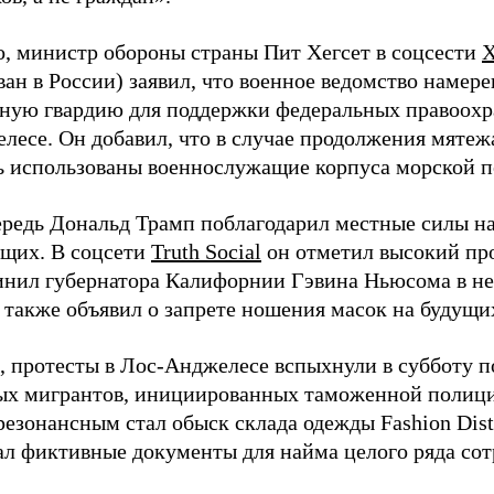
о, министр обороны страны Пит Хегсет в соцсести
ван в России) заявил, что военное ведомство намер
ную гвардию для поддержки федеральных правоохр
лесе. Он добавил, что в случае продолжения мятежа
ь использованы военнослужащие корпуса морской п
ередь Дональд Трамп поблагодарил местные силы на
щих. В соцсети
Truth Social
он отметил высокий про
инил губернатора Калифорнии Гэвина Ньюсома в н
 также объявил о запрете ношения масок на будущи
 протесты в Лос-Анджелесе вспыхнули в субботу по
ых мигрантов, инициированных таможенной полиц
езонансным стал обыск склада одежды Fashion Distr
ал фиктивные документы для найма целого ряда сот