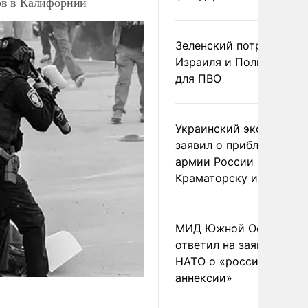
ов в Калифорнии
Зеленский потребовал 
Израиля и Польши рак
для ПВО
Украинский эксперт
заявил о приближении
армии России к
Краматорску и Славянс
МИД Южной Осетии
ответил на заявления
НАТО о «российской
аннексии»