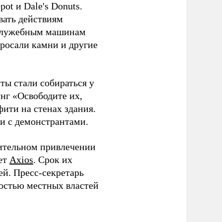
t и Dale's Donuts.
вать действиям
 служебным машинам
бросали камни и другие
ты стали собираться у
нг «Освободите их,
ити на стенах здания.
и с демонстрантами.
ительном привлечении
ает
Axios
. Срок их
ей. Пресс-секретарь
остью местных властей