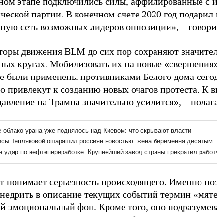
ном этапе подключились силы, аффилированные с 
ческой партии. В конечном счете 2020 год подарил
нную сеть возможных лидеров оппозиции», – говори
торы движения BLM до сих пор сохраняют значител
ных кругах. Мобилизовать их на новые «свершения»
не были применены противниками Белого дома сегод
но привлекут к созданию новых очагов протеста. К 
давление на Трампа значительно усилится», – полаг
т понимает серьезность происходящего. Именно поэ
внедрить в описание текущих событий термин «мяте
ий эмоциональный фон. Кроме того, оно подразумев