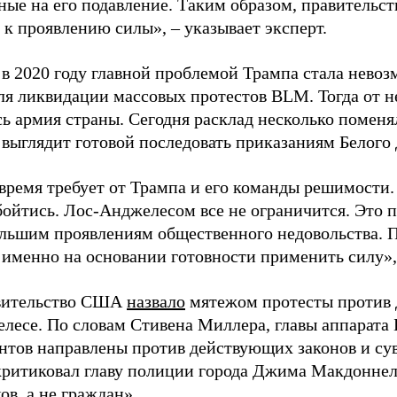
ные на его подавление. Таким образом, правительст
 к проявлению силы», – указывает эксперт.
 в 2020 году главной проблемой Трампа стала нево
ля ликвидации массовых протестов BLM. Тогда от н
ь армия страны. Сегодня расклад несколько поменял
выглядит готовой последовать приказаниям Белого 
время требует от Трампа и его команды решимости.
обойтись. Лос-Анджелесом все не ограничится. Это 
ольшим проявлениям общественного недовольства. П
 именно на основании готовности применить силу»
вительство США
назвало
мятежом протесты против 
лесе. По словам Стивена Миллера, главы аппарата 
нтов направлены против действующих законов и су
критиковал главу полиции города Джима Макдоннел
ов, а не граждан».