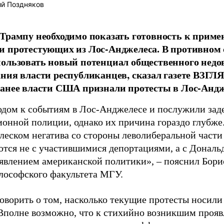
й Поздняков
Трампу необходимо показать готовность к прим
 протестующих из Лос-Анджелеса. В противном
ользовать новый потенциал общественного недо
ния власти республиканцев, сказал газете ВЗГЛ
анее власти США признали протесты в Лос-Андж
одом к событиям в Лос-Анджелесе и послужили за
онной полиции, однако их причина гораздо глубже
плеском негатива со стороны леволиберальной части
тся не с участившимися депортациями, а с Дональ
явлением американской политики», – пояснил Бори
лософского факультета МГУ.
оворить о том, насколько текущие протесты носил
 Вполне возможно, что к стихийно возникшим прояв