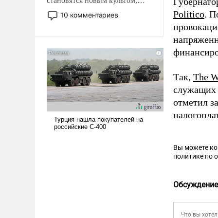
становятся новым культом,
Губернато
постепенно вытесняя и
Politico
. 
10 комментариев
отменяя традиционное
провокаци
требование к человеку – быть
напряженн
мужественным и твердым под
финансиро
ударами судьбы, брать на себя
ответственность, помогать
слабым, идти вперед и
Так,
The W
адаптироваться.
служащих 
отметил з
налогопла
Вы можете к
политике по 
Обсуждение