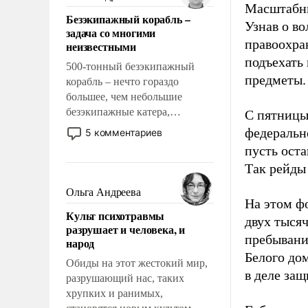
казалось, что эти вопросы
Масштабны
Безэкипажный корабль –
решены раз и навсегда, но –
Узнав о в
задача со многими
нет, не решены.
правоохра
неизвестными
подъехать
500-тонный безэкипажный
предметы.
корабль – нечто гораздо
большее, чем небольшие
безэкипажные катера,
С пятницы 
применение которых уже
федеральн
5 комментариев
стало обыденностью. Задача по
пусть ост
созданию такого корабля очень
Так рейд
сложна и амбициозна. Однако
и ее реализация радикально
Ольга Андреева
На этом ф
поднимет наши боевые
Культ психотравмы
возможности.
двух тыся
разрушает и человека, и
пребывани
народ
Белого до
Обиды на этот жестокий мир,
в деле за
разрушающий нас, таких
хрупких и ранимых,