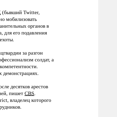
Х
(бывший Twitter,
ено мобилизовать
анительных органов в
, для его подавления
ехоты.
цгвардии за разгон
фессионализм солдат, а
екомпетентности.
х демонстрациях.
сле десятков арестов
ией, пишет
CBS
.
ict, владелец которого
рудников.