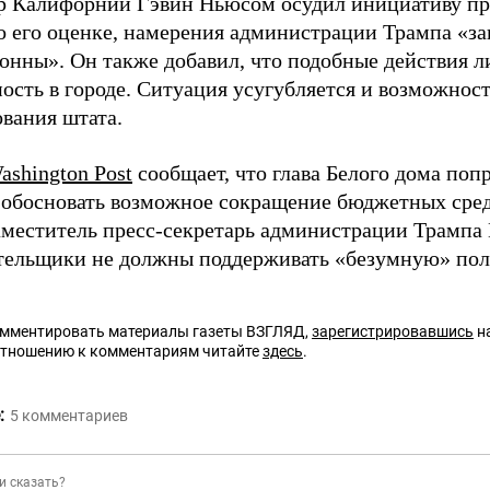
р Калифорнии Гэвин Ньюсом осудил инициативу пр
По его оценке, намерения администрации Трампа «з
онны». Он также добавил, что подобные действия л
ость в городе. Ситуация усугубляется и возможно
вания штата.
ashington Post
сообщает, что глава Белого дома по
обосновать возможное сокращение бюджетных сред
аместитель пресс-секретарь администрации Трампа
тельщики не должны поддерживать «безумную» пол
омментировать материалы газеты ВЗГЛЯД,
зарегистрировавшись
на
отношению к комментариям читайте
здесь
.
:
5
комментариев