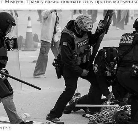
т Межуев: Трампу важно показать силу против мятежник
l Cole