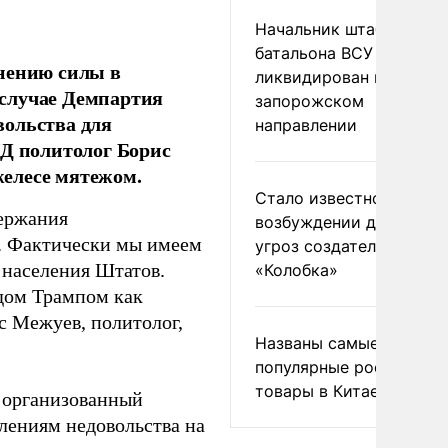
Начальник штаба
батальона ВСУ
енению силы в
ликвидирован на
 случае Демпартия
запорожском
вольства для
направлении
ЯД политолог Борис
елесе мятежом.
Стало известно о
держания
возбуждении дела из-з
. Фактически мы имеем
угроз создателям
 населения Штатов.
«Колобка»
дом Трампом как
с Межуев, политолог,
Названы самые
популярные российски
товары в Китае
и организованный
лениям недовольства на