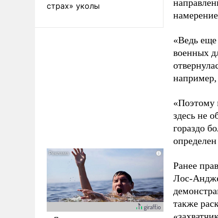
направлен
страх» уколы
намерение
«Ведь еще
военных д
отвернулас
например, 
«Поэтому 
здесь не 
гораздо б
определен
Ранее пра
Лос-Андже
демонстра
также рас
«захватчик