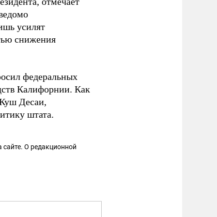
езидента, отмечает
аведомо
ишь усилят
стью снижения
просил федеральных
ств Калифорнии. Как
 Куш Десаи,
итику штата.
 сайте. О редакционной