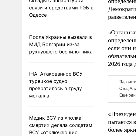
склады с аппаратурой
определен
связи и средствами РЭБ в
Демократи
Одессе
разветвле
«Организа
Посла Украины вызвали в
определен
МИД Болгарии из-за
если они 
рухнувшего беспилотника
обязатель
2026 года 
IHA: Атакованное ВСУ
турецкое судно
превратилось в груду
металла
«Президен
Медик ВСУ из «полка
пытается 
смерти» делала солдатам
более ярк
ВСУ «отключающие