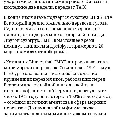
ударными беспилотниками в районе Одессы за
последние две недели, передает
ТАСС
.
В конце июля атаке подвергся сухогруз CHRISTINA
B, который предположительно перевозил уголь.
Судно получило серьезные повреждения, но
смогло дойти до румынского порта Констанца.
Другой сухогруз, EMIL, в настоящее время
покинут экипажем и дрейфует примерно в 20
морских милях от побережья.
«Компания Blumenthal GMBH широко известна в
мире морских перевозок. Созданная в 1901 году в
Гамбурге она вошла в историю как один из
крупнейших перевозчиков, работавших перед
Второй мировой войной и в годы войны в
интересах фашистской Германии, в результате
чего к 1945 году она потеряла 100% своего флота»,
– сообщил источник агентства в сфере морских
перевозок. До начала войны фирма также
занималась нелегальными поставками оружия