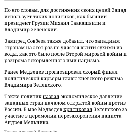
По его словам, для достижения своих целей Запад
использует таких политиков, как бывший
президент Грузии Михаил Саакашвили и
Владимир Зеленский.
Зампред Совбеза также добавил, что западным
странам на этот раз не удастся выйти сухими из
воды, как это было после Второй мировой войны и
разгрома вскормленного ими нацизма.
Ранее Медведев
прогнозировал
скорый финал
политической карьеры главы киевского режима
Владимира Зеленского.
Также политик
назвал
экономическое давление
западных стран началом открытой войны против
России. В мае Медведев
критиковал
Зеленского за
участие в церемонии перезахоронения нациста
Андрея Мельника.
Текст: Алексей Дегтярёв