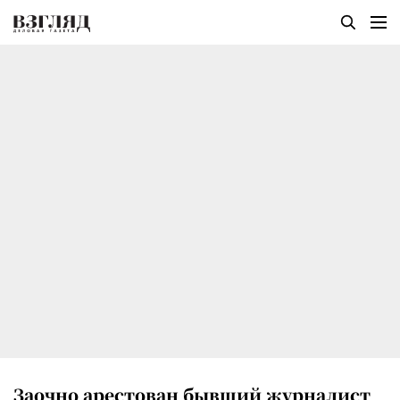
Заочно арестован бывший журналист