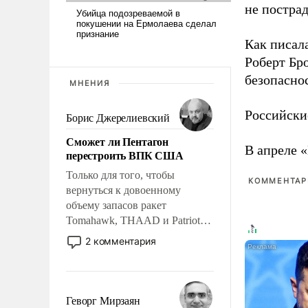
не пострад
Как писал
Роберт Бро
безопасно
МНЕНИЯ
Российски
Борис Джерелиевский
Сможет ли Пентагон
В апреле 
перестроить ВПК США
Только для того, чтобы
КОММЕНТАРИ
вернуться к довоенному
объему запасов ракет
Tomahawk, THAAD и Patriot
США потребуется более трех
2 комментария
лет. Даже небольшая война с
Ираном опустошила
американские арсеналы.
Сложившаяся ситуация
Геворг Мирзаян