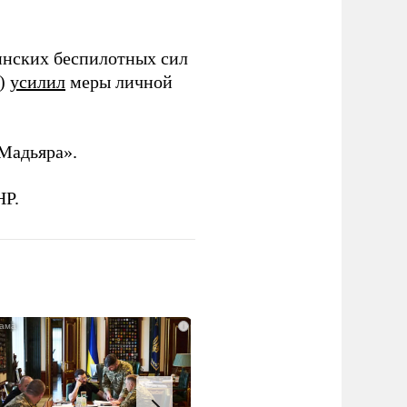
инских беспилотных сил
и)
усилил
меры личной
Мадьяра».
НР.
i