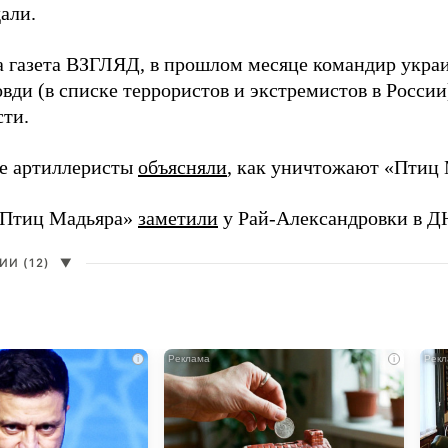
али.
а газета ВЗГЛЯД, в прошлом месяце командир укра
вди (в списке террористов и экстремистов в Росси
сти.
е артиллеристы
объясняли
, как уничтожают «Птиц 
«Птиц Мадьяра»
заметили
у Рай-Александровки в Д
И (12)
▼
i
i