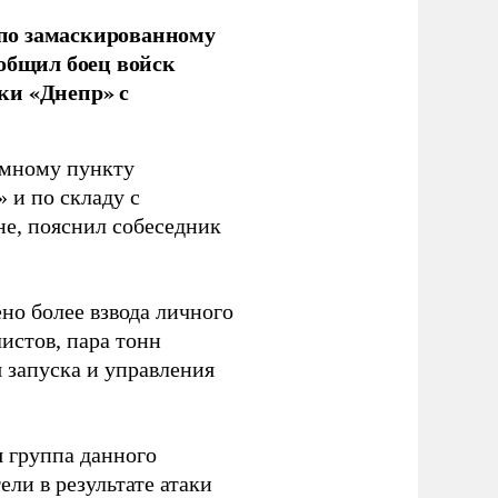
по замаскированному
ообщил боец войск
ки «Днепр» с
емному пункту
 и по складу с
не, пояснил собеседник
но более взвода личного
истов, пара тонн
я запуска и управления
 группа данного
ли в результате атаки