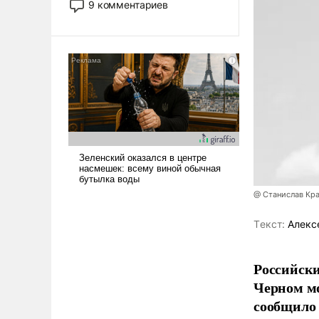
9 комментариев
революционных изменений.
То, что несколько лет назад
было образом для
псевдонаучной фантастики,
стало всерьез обсуждаемой
идеей.
@ Станислав Кр
Tекст:
Алекс
Российски
Черном мо
сообщило