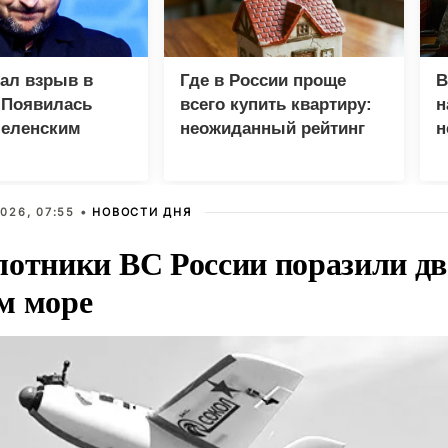
зал взрыв в
Где в России проще
В
 Появилась
всего купить квартиру:
н
Зеленским
неожиданный рейтинг
н
с
026, 07:55 •
НОВОСТИ ДНЯ
лотники ВС России поразили два
м море