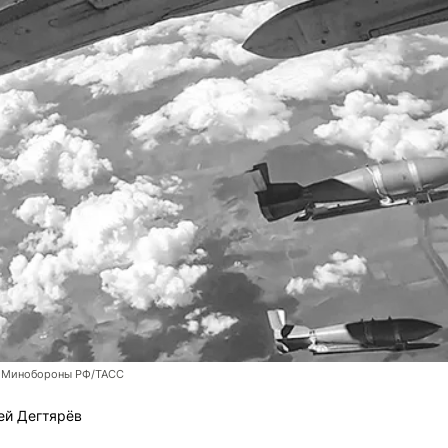
 Минобороны РФ/ТАСС
ей Дегтярёв