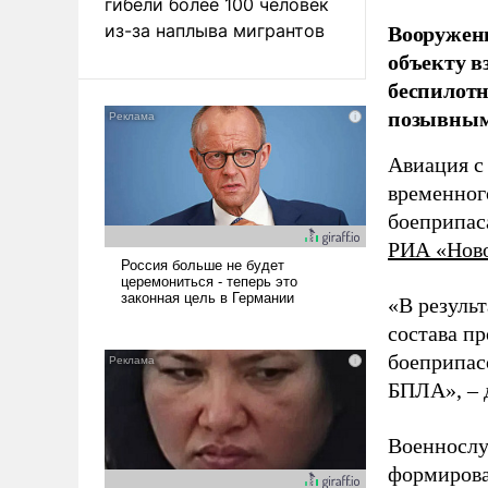
гибели более 100 человек
Вооружен
из-за наплыва мигрантов
объекту в
беспилотн
позывным
Авиация с
временног
боеприпас
РИА «Нов
«В резуль
состава п
боеприпасо
БПЛА», – 
Военнослу
формирова