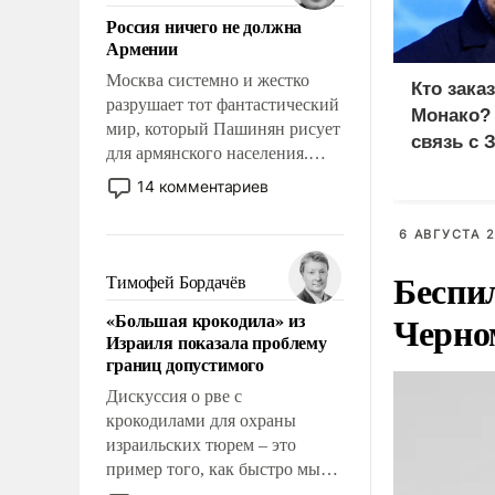
означает многолетний период
Россия ничего не должна
уязвимости США, например,
Армении
перед Китаем.
Москва системно и жестко
Кто зака
разрушает тот фантастический
Монако?
мир, который Пашинян рисует
связь с 
для армянского населения.
Мир, где политические
14 комментариев
прожекты будут безусловно
оплачиваться за счет
6 АВГУСТА 2
российских
Беспи
налогоплательщиков и где
Тимофей Бордачёв
Еревану за свои поступки не
Черно
«Большая крокодила» из
нужно отвечать.
Израиля показала проблему
границ допустимого
Дискуссия о рве с
крокодилами для охраны
израильских тюрем – это
пример того, как быстро мы
двигаемся по пути