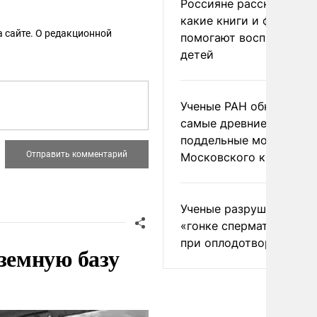
Россияне рассказали,
какие книги и фильмы
 сайте. О редакционной
помогают воспитывать
детей
Ученые РАН обнаружил
самые древние
поддельные монеты
Московского княжеств
Ученые разрушили миф
«гонке сперматозоидов
при оплодотворении
земную базу