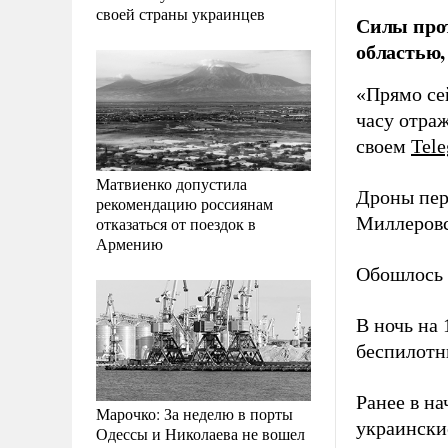
своей страны украинцев
Силы прот
областью,
«Прямо се
часу отра
своем
Tel
Матвиенко допустила
Дроны пер
рекомендацию россиянам
Миллеровс
отказаться от поездок в
Армению
Обошлось 
В ночь на
беспилотн
Ранее в н
Марочко: За неделю в порты
украински
Одессы и Николаева не вошел