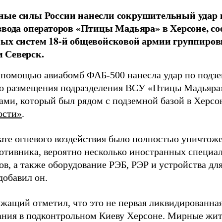
ные силы России нанесли сокрушительный удар 
звода операторов «Птицы Мадьяра» в Херсоне, с
ых систем 18-й общевойсковой армии группиров
 Северск.
 помощью авиабомб ФАБ-500 нанесла удар по подз
о размещения подразделения ВСУ «Птицы Мадьяра»
ами, который был рядом с подземной базой в Херсо
ости»
.
тате огневого воздействия было полностью уничтоже
ротивника, вероятно несколько иностранных специал
в, а также оборудование РЭБ, РЭР и устройства дл
добавил он.
жащий отметил, что это не первая ликвидированная
ния в подконтрольном Киеву Херсоне. Мирные жите