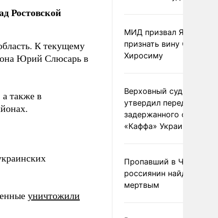
ад Ростовской
МИД призвал Японию
признать вину США за
область. К текущему
Хиросиму
гиона Юрий Слюсарь в
Верховный суд Швеции
а также в
утвердил передачу
йонах.
задержанного сухогруз
«Каффа» Украине
украинских
Пропавший в Черногор
россиянин найден
мертвым
военные
уничтожили