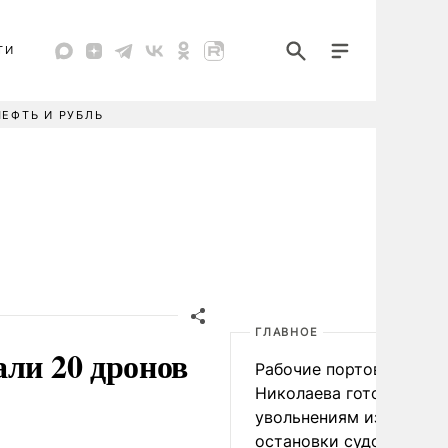
ТИ
НЕФТЬ И РУБЛЬ
ГЛАВНОЕ
али 20 дронов
Рабочие портов Одессы
Николаева готовятся к
увольнениям из-за
остановки судоходства