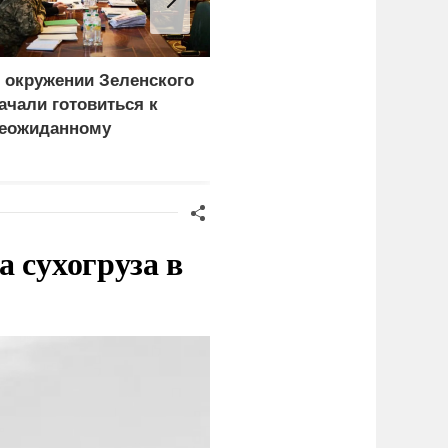
 окружении Зеленского
Турция нашла
ачали готовиться к
покупателей на
еожиданному
российские C-400
ценарию
 сухогруза в