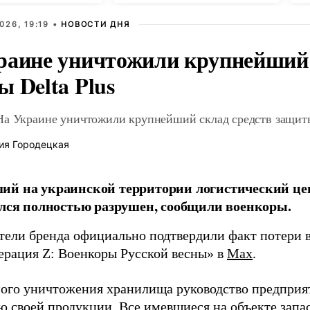
026, 19:19 •
НОВОСТИ ДНЯ
раине уничтожили крупнейший 
 Delta Plus
На Украине уничтожили крупнейший склад средств защиты
ия Городецкая
й на украинской территории логистический це
ался полностью разрушен, сообщили военкоры.
тели бренда официально подтвердили факт потери в
ерация Z: Военкоры Русской весны» в
Max
.
ного уничтожения хранилища руководство предприя
ю своей продукции. Все имевшиеся на объекте запа