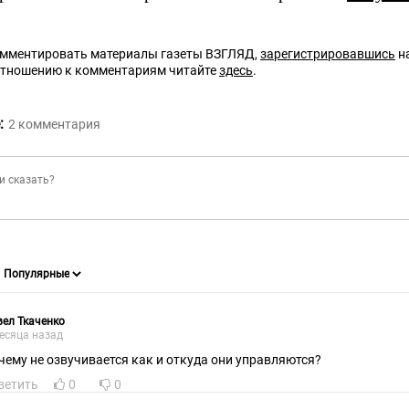
омментировать материалы газеты ВЗГЛЯД,
зарегистрировавшись
на
отношению к комментариям читайте
здесь
.
:
2
комментария
ел Ткаченко
есяца назад
чему не озвучивается как и откуда они управляются?
ветить
0
0