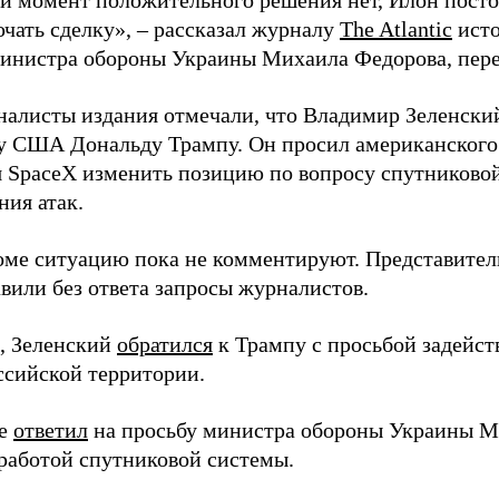
й момент положительного решения нет, Илон постоя
ючать сделку», – рассказал журналу
The Atlantic
исто
инистра обороны Украины Михаила Федорова, пер
налисты издания отмечали, что Владимир Зеленски
у США Дональду Трампу. Он просил американского
я SpaceX изменить позицию по вопросу спутниковой
ния атак.
оме ситуацию пока не комментируют. Представите
вили без ответа запросы журналистов.
, Зеленский
обратился
к Трампу с просьбой задейств
ссийской территории.
ее
ответил
на просьбу министра обороны Украины М
работой спутниковой системы.