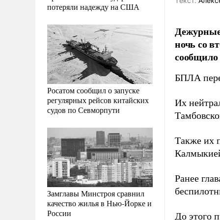
Tекст:
Алекс
потеряли надежду на США
Дежурные 
ночь со в
сообщило
БПЛА перех
Росатом сообщил о запуске
регулярных рейсов китайских
Их нейтра
судов по Севморпути
Тамбовско
Также их 
Калмыкией
Ранее гла
беспилотн
Замглавы Минстроя сравнил
качество жилья в Нью-Йорке и
России
До этого 