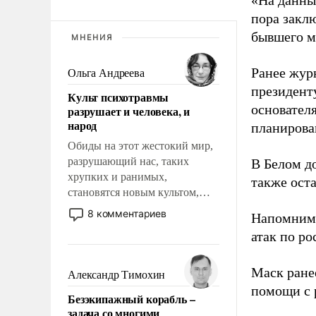
«На данны
пора закл
бывшего м
МНЕНИЯ
Ранее жур
Ольга Андреева
президент
Культ психотравмы
основател
разрушает и человека, и
народ
планирова
Обиды на этот жестокий мир,
разрушающий нас, таких
В Белом д
хрупких и ранимых,
также оста
становятся новым культом,
постепенно вытесняя и
8 комментариев
Напомним
отменяя традиционное
атак по ро
требование к человеку – быть
мужественным и твердым под
ударами судьбы, брать на себя
Маск ран
Александр Тимохин
ответственность, помогать
помощи с 
Безэкипажный корабль –
слабым, идти вперед и
задача со многими