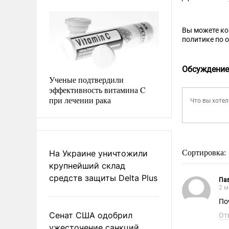
Вы можете к
политике по 
Обсуждение
Ученые подтвердили
эффективность витамина C
при лечении рака
На Украине уничтожили
Сортировка:
крупнейший склад
средств защиты Delta Plus
Пав
2 м
По
Сенат США одобрил
От
ужесточение санкций