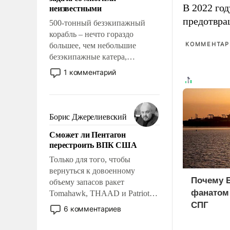
адаптироваться.
неизвестными
В 2022 го
предотвра
500-тонный безэкипажный
корабль – нечто гораздо
КОММЕНТАРИ
большее, чем небольшие
безэкипажные катера,
применение которых уже
1 комментарий
стало обыденностью. Задача по
созданию такого корабля очень
сложна и амбициозна. Однако
и ее реализация радикально
Борис Джерелиевский
поднимет наши боевые
Сможет ли Пентагон
возможности.
перестроить ВПК США
Только для того, чтобы
вернуться к довоенному
Почему Б
объему запасов ракет
фанатом
Tomahawk, THAAD и Patriot
США потребуется более трех
СПГ
6 комментариев
лет. Даже небольшая война с
Ираном опустошила