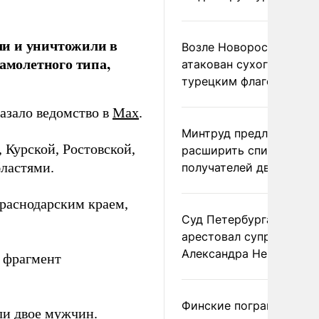
ли и уничтожили в
Возле Новороссийска
самолетного типа,
атакован сухогруз под
турецким флагом
казало ведомство в
Max
.
Минтруд предложил
 Курской, Ростовской,
расширить список
бластями.
получателей двух пенс
Краснодарским краем,
Суд Петербурга заочно
арестовал супругу
Александра Невзорова
о фрагмент
Финские пограничники
ли
двое мужчин.