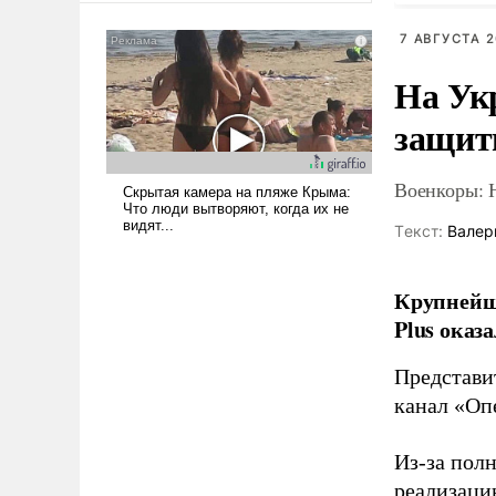
американские арсеналы.
7 АВГУСТА 2
Сложившаяся ситуация
означает многолетний период
На Ук
уязвимости США, например,
перед Китаем.
защиты
Военкоры: 
Tекст:
Валер
Крупнейши
Plus оказ
Представи
канал «Оп
Из-за пол
реализаци