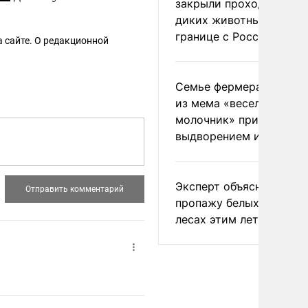
закрыли проходы для
диких животных на
границе с Россией
 сайте. О редакционной
Семье фермера Уолкер
из мема «веселый
молочник» пригрозили
выдворением из Росси
Эксперт объяснил
пропажу белых грибов 
лесах этим летом