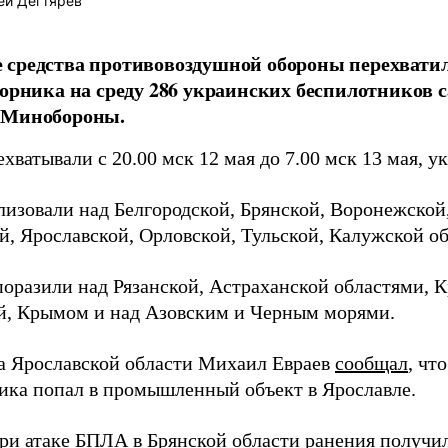
ей Дегтярёв
средства противовоздушной обороны перехвати
торника на среду 286 украинских беспилотников 
 Минобороны.
ватывали с 20.00 мск 12 мая до 7.00 мск 13 мая, у
лизовали над Белгородской, Брянской, Воронежской,
й, Ярославской, Орловской, Тульской, Калужской о
поразили над Рязанской, Астраханской областями, 
, Крымом и над Азовским и Черным морями.
ва Ярославской области Михаил Евраев
сообщал
, чт
ика попал в промышленный объект в Ярославле.
при атаке БПЛА в Брянской области ранения
получи