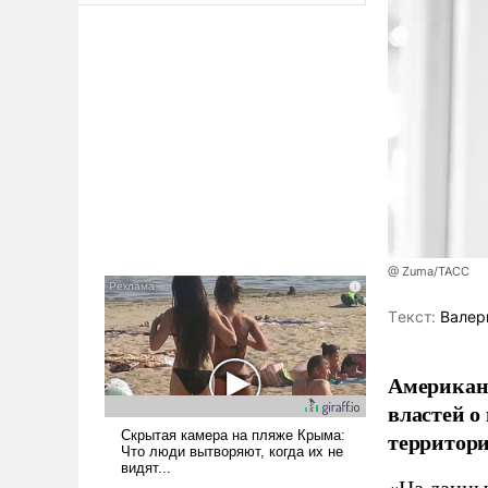
@ Zuma/ТАСС
Tекст:
Валер
Американ
властей о
территори