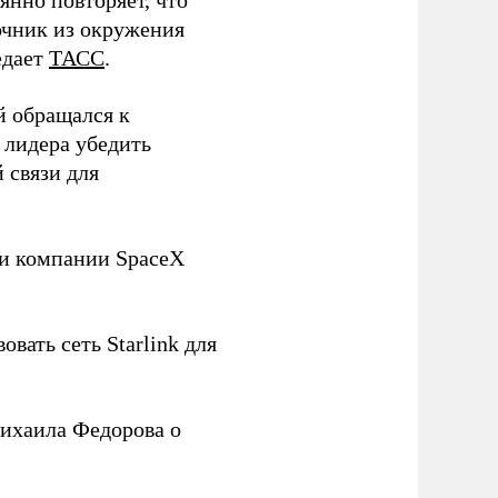
нно повторяет, что
чник из окружения
едает
ТАСС
.
й обращался к
 лидера убедить
 связи для
ли компании SpaceX
овать сеть Starlink для
ихаила Федорова о