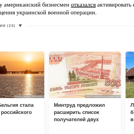
ду американский бизнесмен
отказался
активировать 
щения украинской военной операции.
И (25)
▼
ельгия стала
Минтруд предложил
Л
 российского
расширить список
б
получателей двух
в
пенсий
р