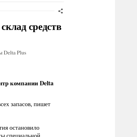
склад средств
 Delta Plus
нтр компании Delta
сех запасов, пишет
тия остановило
сы специальной