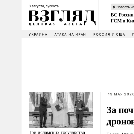
8 августа, суббота
Новость ч
ВС России
ГСМ в Ки
УКРАИНА
АТАКА НА ИРАН
РОССИЯ И США
13 МАЯ 2026
За но
дроно
Три исламских государства