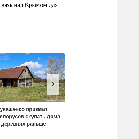
связь над Крымом для
укашенко призвал
The Atlantic: Маск
елорусов скупать дома
запретил Киеву
 деревнях раньше
использовать Starlink
оссиян
для ударов по России