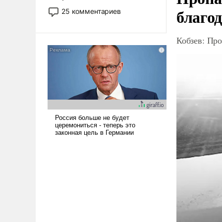
то это уже стараются не
благо
25 комментариев
использовать – так же, как
«бабка», «дед», – хотя бы в
Кобзев: Про
образованной среде, потому
что оно уже несет негативные
коннотации.