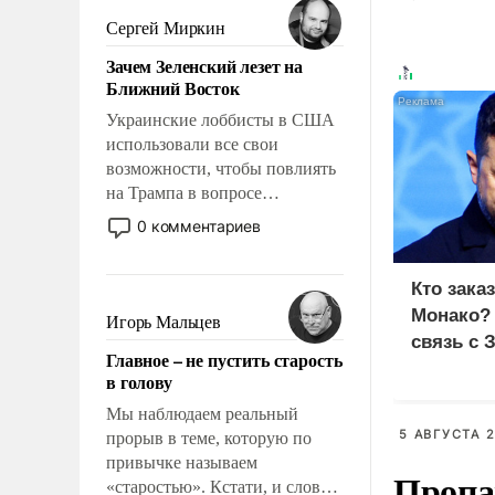
псевдонаучной фантастики,
Сергей Миркин
стало всерьез обсуждаемой
Зачем Зеленский лезет на
идеей.
Ближний Восток
Украинские лоббисты в США
использовали все свои
возможности, чтобы повлиять
на Трампа в вопросе
предоставления вооружений
0 комментариев
своим нанимателям. Вероятно,
кому-то из тех, кто
Кто зака
консультирует Киев, пришла в
голову мысль: хорошо бы
Монако?
Игорь Мальцев
продемонстрировать, что
связь с 
Главное – не пустить старость
Украина вступила в
в голову
вооруженное противостояние
с Ираном.
Мы наблюдаем реальный
5 АВГУСТА 2
прорыв в теме, которую по
привычке называем
Пропа
«старостью». Кстати, и слово-