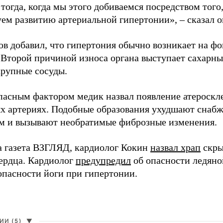
тогда, когда мы этого добиваемся посредством того,
уем развитию артериальной гипертонии», – сказал 
ов добавил, что гипертония обычно возникает на ф
 Второй причиной износа органа выступает сахарн
крупные сосуды.
пасным фактором медик назвал появление атероскл
х артериях. Подобные образования ухудшают сна
м и вызывают необратимые фиброзные изменения.
а газета ВЗГЛЯД, кардиолог Кокин
назвал храп
скры
сердца. Кардиолог
предупредил
об опасности ледяной
опасности йоги при гипертонии.
И (5)
▼