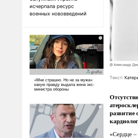
исчерпала ресурс
военных нововведений
@ Александр Де
Tекст:
Катер
Отсутстви
атероскле
развитие
кардиолог
«Сердце – 