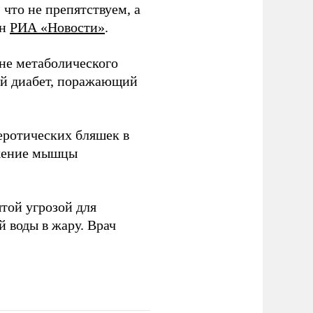
 что не препятствуем, а
он
РИА «Новости»
.
оне метаболического
ый диабет, поражающий
еротических бляшек в
бжение мышцы
той угрозой для
 воды в жару. Врач