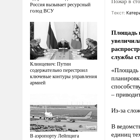
Пожар в сто
Россия вызывает ресурсный
голод ВСУ
Tекст:
Катер
Площадь 
увеличила
распростр
службы с
Клинцевич: Путин
содержательно перестроил
«Площадь 
ключевые контуры управления
планировк
армией
способств
– приводи
Из-за слож
В ведомст
единиц те
В аэропорту Лейпцига