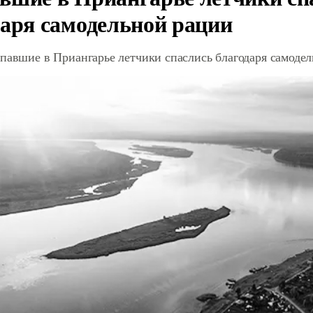
даря самодельной рации
павшие в Приангарье летчики спаслись благодаря самоде