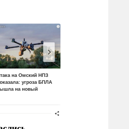
i
така на Омский НПЗ
С каким заявлением к
оказала: угроза БПЛА
России обратился
ышла на новый
Бернем накануне визита
ровень
Зеленского
аслись