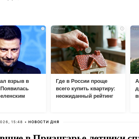
i
i
зал взрыв в
Где в России проще
А
 Появилась
всего купить квартиру:
д
Зеленским
неожиданный рейтинг
в
у
026, 15:48 •
НОВОСТИ ДНЯ
вшие в Приангарье летчики сп