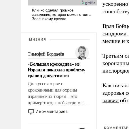
ускоренно 
способств
Врач Бойц
синдрома.
МНЕНИЯ
мелкие и 
Тимофей Бордачёв
Третьим о
коронарны
«Большая крокодила» из
Израиля показала проблему
кислородо
границ допустимого
Дискуссия о рве с
Как писал
крокодилами для охраны
здоровья 
израильских тюрем – это
заявил
об 
пример того, как быстро мы
двигаемся по пути
7 комментариев
революционных изменений.
То, что несколько лет назад
было образом для
КОММЕНТАРИ