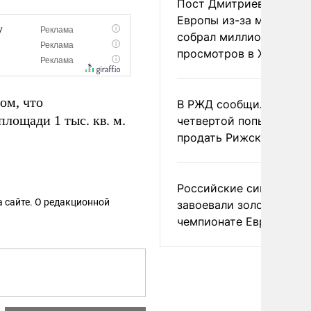
Пост Дмитриева о гибе
Европы из-за мигранто
собрал миллион
просмотров в X
ом, что
В РЖД сообщили о
площади 1 тыс. кв. м.
четвертой попытке
продать Рижский вокза
Российские синхронис
 сайте. О редакционной
завоевали золото на
чемпионате Европы