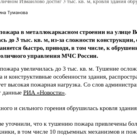
личном Измайлово достиг 3 тыс. кв. м, кровля здания об
ина Туманова
пожара в металлокаркасном строении на улице 
сь до 3 тыс. кв. м, из-за сложности конструкции,
аняется быстро, приводя, в том числе, к обрушен
толичного управления МЧС России.
пожара увеличилась до 3 тыс. кв. м. Тушение осло
а и конструктивные особенности здания, распростр
ует высокая пожарная нагрузка. Со слов администра
т данные
РИА «Новости»
.
ного и сильного горения обрушилась кровля здания 
ве уточнили, что к тушению пожара привлечены боле
хники, в том числе 10 подъемных механизмов и пож