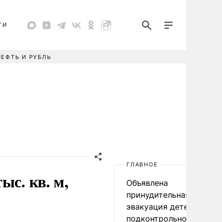
ТИ
НЕФТЬ И РУБЛЬ
ГЛАВНОЕ
ыс. кв. м,
Объявлена
принудительная
эвакуация детей в
подконтрольном Киеву