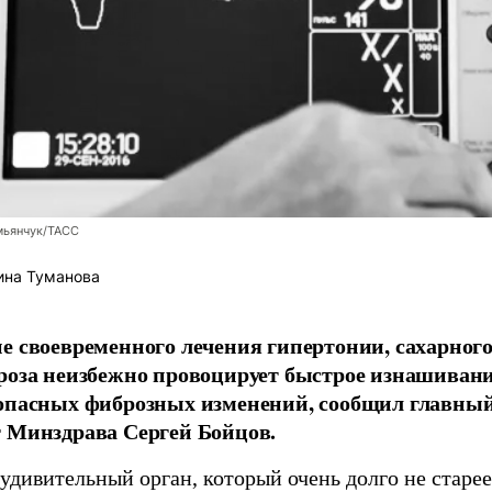
мьянчук/ТАСС
ина Туманова
е своевременного лечения гипертонии, сахарного
роза неизбежно провоцирует быстрое изнашиван
 опасных фиброзных изменений, сообщил главны
 Минздрава Сергей Бойцов.
удивительный орган, который очень долго не старее