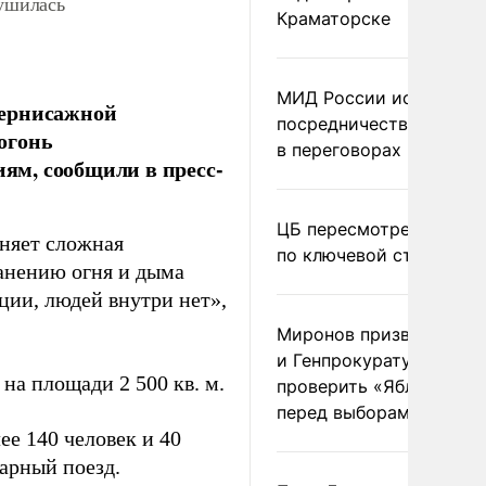
рушилась
Краматорске
МИД России исключил
Вернисажной
посредничество Герма
 огонь
в переговорах по Украи
иям, сообщили в пресс-
ЦБ пересмотрел прогно
жняет сложная
по ключевой ставке
анению огня и дыма
ции, людей внутри нет»,
Миронов призвал Миню
и Генпрокуратуру
на площади 2 500 кв. м.
проверить «Яблоко»
перед выборами
е 140 человек и 40
арный поезд.