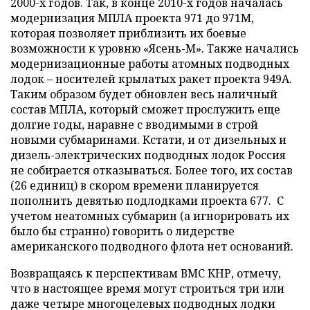
2000-х годов. Так, в конце 2010-х годов началась
модернизация МПЛА проекта 971 до 971М,
которая позволяет приблизить их боевые
возможности к уровню «Ясень-М». Также начались
модернизационные работы атомных подводных
лодок – носителей крылатых ракет проекта 949А.
Таким образом будет обновлен весь наличный
состав МПЛА, который сможет прослужить еще
долгие годы, наравне с вводимыми в строй
новыми субмаринами. Кстати, и от дизельных и
дизель-электрических подводных лодок Россия
не собирается отказываться. Более того, их состав
(26 единиц) в скором времени планируется
пополнить девятью подлодками проекта 677. С
учетом неатомных субмарин (а игнорировать их
было бы странно) говорить о лидерстве
американского подводного флота нет оснований.
Возвращаясь к перспективам ВМС КНР, отмечу,
что в настоящее время могут строиться три или
даже четыре многоцелевых подводных лодки