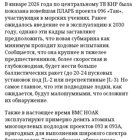
В январе 2026 года по центральному ТВ КНР была
показана новейшая ПЛАРБ проекта 096 «Тан»,
участвующая в морских учениях. Ранее
ожидалось введение ее в эксплуатацию к 2030
году, однако эти кадры заставляют
предположить, что новая субмарина как
минимум проходит ходовые испытания.
Сообщается, что она крупнее и тяжелее
предшественников, более скоростная и
глубоководная, будет нести больше
баллистических ракет (до 20-24 пусковых
установок под JL-2 или перспективные JL-3). Но
самое главное, что эти подводные лодки, как
ожидается, будут малошумными, что осложнит
их обнаружение.
Также в настоящее время ВМС НОАК
эксплуатируют примерно девять атомных
многоцелевых подлодок проектов 093 и 093A,
пригодных для выполнения широкого спектра
боевых задач. Таким образом, общее число