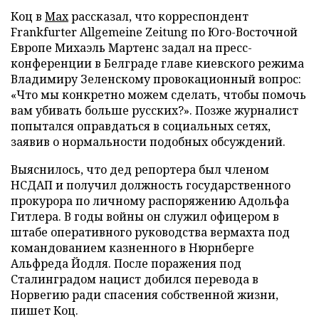
Коц в
Мах
рассказал, что корреспондент
Frankfurter Allgemeine Zeitung по Юго-Восточной
Европе Михаэль Мартенс задал на пресс-
конференции в Белграде главе киевского режима
Владимиру Зеленскому провокационный вопрос:
«Что мы конкретно можем сделать, чтобы помочь
вам убивать больше русских?». Позже журналист
попытался оправдаться в социальных сетях,
заявив о нормальности подобных обсуждений.
Выяснилось, что дед репортера был членом
НСДАП и получил должность государственного
прокурора по личному распоряжению Адольфа
Гитлера. В годы войны он служил офицером в
штабе оперативного руководства вермахта под
командованием казненного в Нюрнберге
Альфреда Йодля. После поражения под
Сталинградом нацист добился перевода в
Норвегию ради спасения собственной жизни,
пишет Коц.