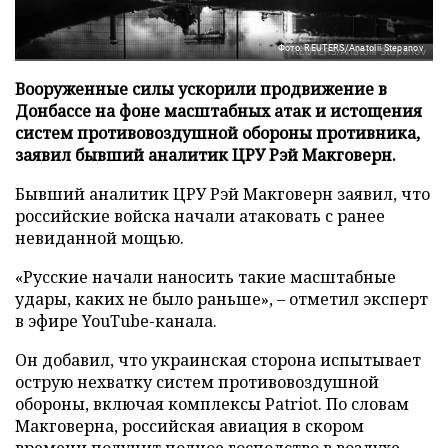
Фото: REUTERS/Anatolii Stepanov
Вооруженные силы ускорили продвижение в
Донбассе на фоне масштабных атак и истощения
систем противовоздушной обороны противника,
заявил бывший аналитик ЦРУ Рэй Макговерн.
Бывший аналитик ЦРУ Рэй Макговерн заявил, что
российские войска начали атаковать с ранее
невиданной мощью.
«Русские начали наносить такие масштабные
удары, каких не было раньше», – отметил эксперт
в эфире YouTube-канала.
Он добавил, что украинская сторона испытывает
острую нехватку систем противовоздушной
обороны, включая комплексы Patriot. По словам
Макговерна, российская авиация в скором
времени получит полное господство в воздухе,