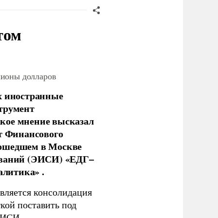
том
лионы долларов
х иностранные
струмент
кое мнение высказал
нт Финансового
рошедшем в Москве
ований (ЭИСИ) «ЕДГ–
алитика» .
является консолидация
кой поставить под
ЭИСИ.