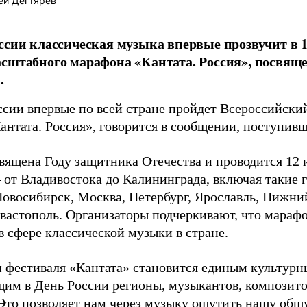
ей Дегтярев
ссии классическая музыка впервые прозвучит в 1
сштабного марафона «Кантата. Россия», посвящ
.
ссии впервые по всей стране пройдет Всероссийски
антата. Россия», говорится в сообщении, поступив
вящена Году защитника Отечества и проводится 12 и
 от Владивостока до Калининграда, включая такие г
Новосибирск, Москва, Петербург, Ярославль, Нижний
вастополь. Организаторы подчеркивают, что мараф
в сфере классической музыки в стране.
фестиваля «Кантата» становится единым культурн
им в День России регионы, музыкантов, композито
 Это позволяет нам через музыку ощутить нашу об