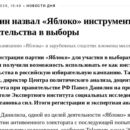
026, 16:49 •
НОВОСТИ ДНЯ
ин назвал «Яблоко» инструмен
тельства в выборы
 кампанию «Яблока» в зарубежных соцсетях вложены мил
истрации партии «Яблоко» для участия в выбора
 получили возможность использовать ее как ин
ства в российскую избирательную кампанию. Та
, директор Центра политического анализа, доце
тета при правительстве РФ Павел Данилин на п
толе Экспертного института социальных исслед
становка сил. Итоги регистрации и экспертная ан
 Данилила, одной из целей деятельности «Яблоко» 
ртии антивоенного электората с последующей попыт
результаты голосования,
сообщает
Telegram-канал 