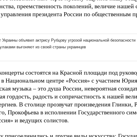
нства, преемственность поколений, величие нашей 
 управления президента России по общественным п
концерты состоятся на Красной площади под руков
и в Национальном центре «Россия» с участием Юри
кая музыка – это душа России, невероятная созидат
я гордость, радость и сопричастность к нашей вели
ергиев. В столице прозвучат произведения Глинки, 
го, Прокофьева в исполнении Государственного сим
ссия» и ведущих солистов.
у присоединились и другие виды искусства: Госуда