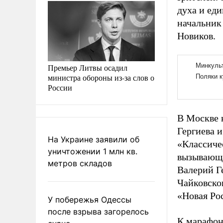
духа и еди
начальник
Новиков.
Премьер Литвы осадил
министра обороны из-за слов о
России
В Москве 
Гергиева 
На Украине заявили об
«Классичес
уничтожении 1 млн кв.
вызывающа
метров складов
Валерий Г
Чайковско
«Новая Ро
У побережья Одессы
после взрыва загорелось
К марафон