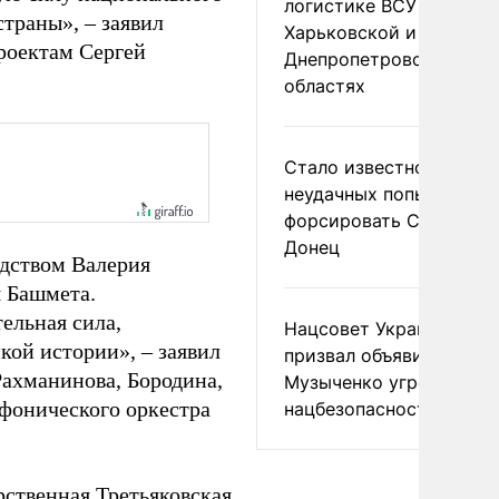
логистике ВСУ в
страны», – заявил
Харьковской и
роектам Сергей
Днепропетровской
областях
Стало известно о
неудачных попытках ВС
форсировать Северски
Донец
одством Валерия
я Башмета.
ельная сила,
Нацсовет Украины по Т
кой истории», – заявил
призвал объявить
Рахманинова, Бородина,
Музыченко угрозой
фонического оркестра
нацбезопасности
рственная Третьяковская