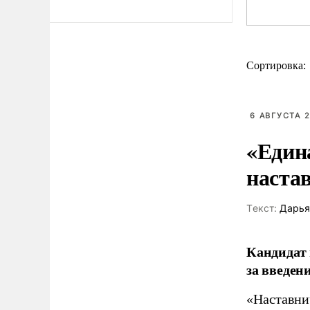
Сортировка:
6 АВГУСТА 2
«Един
наста
Tекст:
Дарья
Кандидат 
за введен
«Наставни