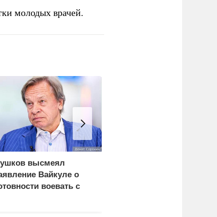
тки молодых врачей.
ушков высмеял
Поляки кулаками
аявление Вайкуле о
выгоняют из своей
отовности воевать с
страны украинцев
оссией