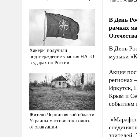
Tекст:
Алекс
В День Ро
рамках ма
Отечества
В День Ро
Хакеры получили
подтверждение участия НАТО
музыки «К
в ударах по России
Акция пос
регионах –
Иркутск, 
Крым и Се
событием 
Жители Черниговской области
«Марафон 
Украины массово отказались
от эвакуации
соединяющ
зрителей.