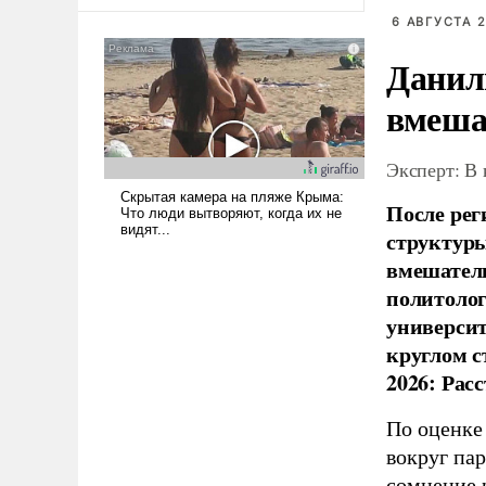
оплачиваться за счет
6 АВГУСТА 2
российских
налогоплательщиков и где
Данил
Еревану за свои поступки не
нужно отвечать.
вмеша
Эксперт: В
После рег
структуры
вмешатель
политолог
универси
круглом с
2026: Рас
По оценке
вокруг па
сомнение 