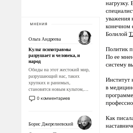
нагрузку. 
специалис
уважения к
МНЕНИЯ
конечном с
Болилой
Т
Ольга Андреева
Культ психотравмы
Политик п
разрушает и человека, и
По ее мне
народ
систему в
Обиды на этот жестокий мир,
разрушающий нас, таких
Институт 
хрупких и ранимых,
в медицине
становятся новым культом,
программе
постепенно вытесняя и
0 комментариев
профессио
отменяя традиционное
требование к человеку – быть
мужественным и твердым под
Как писал
ударами судьбы, брать на себя
Борис Джерелиевский
наставнич
ответственность, помогать