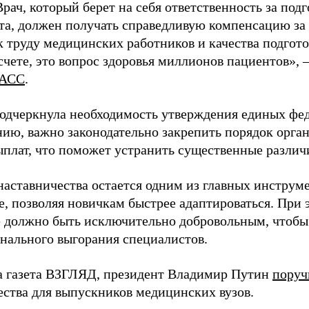
Врач, который берет на себя ответственность за под
та, должен получать справедливую компенсацию за э
 труду медицинских работников и качества подготов
чете, это вопрос здоровья миллионов пациентов», 
АСС
.
одчеркнула необходимость утверждения единых фед
нию, важно законодательно закрепить порядок орга
ыплат, что поможет устранить существенные различ
наставничества остается одним из главных инструм
, позволяя новичкам быстрее адаптироваться. При 
 должно быть исключительно добровольным, чтобы 
нального выгорания специалистов.
а газета ВЗГЛЯД, президент Владимир Путин
поруч
ества для выпускников медицинских вузов.