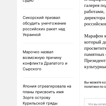
судно
галерея п
работами,
директора
Сикорский призвал
обсудить уничтожение
российско
российских ракет над
Украиной
Марафон к
который д
просветит
Марочко назвал
памятных 
возможную причину
Президент
конфликта Драпатого и
культурны
Сырского
Вы можете к
Япония отреагировала на
политике по 
планы присвоить имя
Зорге острову
Курильской гряды