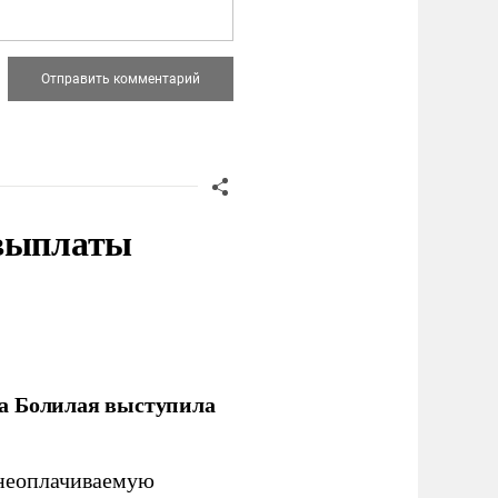
 выплаты
ла Болилая выступила
 неоплачиваемую