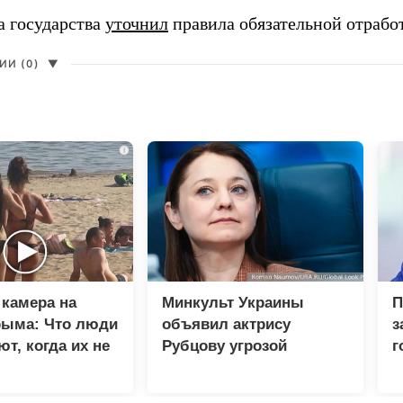
а государства
уточнил
правила обязательной отрабо
И (0)
▼
i
камера на
Минкульт Украины
П
рыма: Что люди
объявил актрису
з
т, когда их не
Рубцову угрозой
г
национальной
Р
безопасности