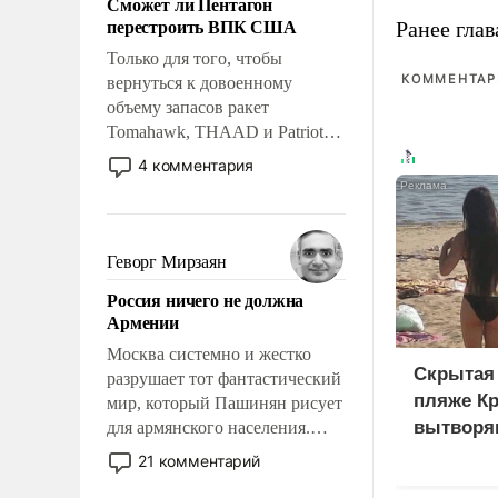
Сможет ли Пентагон
слабым, идти вперед и
перестроить ВПК США
Ранее глав
адаптироваться.
Только для того, чтобы
КОММЕНТАРИ
вернуться к довоенному
объему запасов ракет
Tomahawk, THAAD и Patriot
США потребуется более трех
4 комментария
лет. Даже небольшая война с
Ираном опустошила
американские арсеналы.
Сложившаяся ситуация
Геворг Мирзаян
означает многолетний период
Россия ничего не должна
уязвимости США, например,
Армении
перед Китаем.
Москва системно и жестко
Скрытая 
разрушает тот фантастический
пляже К
мир, который Пашинян рисует
вытворяю
для армянского населения.
Мир, где политические
видят...
21 комментарий
прожекты будут безусловно