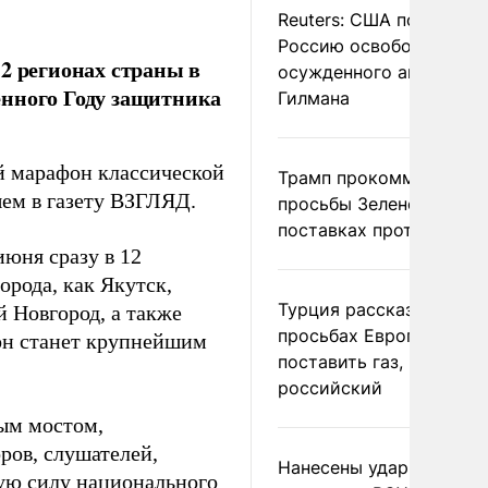
Reuters: США попросил
Россию освободить
2 регионах страны в
осужденного американ
енного Году защитника
Гилмана
й марафон классической
Трамп прокомментиров
шем в газету ВЗГЛЯД.
просьбы Зеленского о
поставках противораке
юня сразу в 12
орода, как Якутск,
Турция рассказала о
 Новгород, а также
просьбах Европы
он станет крупнейшим
поставить газ, но не
российский
ым мостом,
ров, слушателей,
Нанесены удары по
щую силу национального